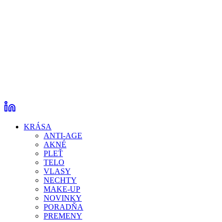
KRÁSA
ANTI-AGE
AKNÉ
PLEŤ
TELO
VLASY
NECHTY
MAKE-UP
NOVINKY
PORADŇA
PREMENY