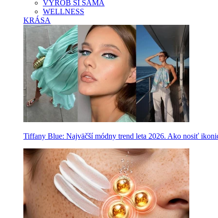
VYROB SI SAMA
WELLNESS
KRÁSA
Tiffany Blue: Najväčší módny trend leta 2026. Ako nosiť ikon