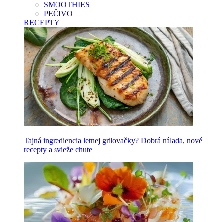
SMOOTHIES
PEČIVO
RECEPTY
Tajná ingrediencia letnej grilovačky? Dobrá nálada, nové
recepty a svieže chute