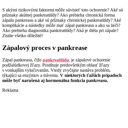
S akými rizikovými faktormi môže súvisieť toto ochorenie? Aké sú
príznaky akútnej pankreatitídy? Ako prebieha chronická forma
zápalu pankreasu a aké sú príznaky chronickej pankreatitídy? Aké
komplikácie a následky môže mať zápal pankreasu a ako sa lieči?
Ako prebieha diagnostika pankreatitídy? Aká je diéta pri zápale?
Zistite všetko dôležité!
Zápalový proces v pankrease
Zápal pankreasu, čiže
pankreatitída
, je zápalové ochorenie
podžalúdkovej žľazy. Postihuje predovšetkým oblasť žľazy
s vonkajším vylučovaním. Vtedy zvyčajne nastáva problém,
týkajúci sa enzýmov a trávenia.
V niektorých ťažších prípadoch
môže byť narušená aj hormonálna funkcia pankreasu.
Reklama