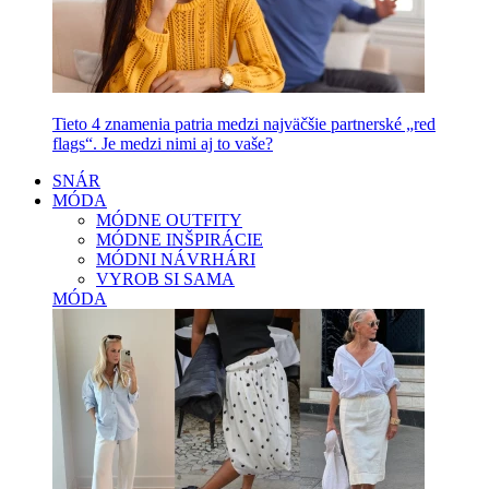
Tieto 4 znamenia patria medzi najväčšie partnerské „red
flags“. Je medzi nimi aj to vaše?
SNÁR
MÓDA
MÓDNE OUTFITY
MÓDNE INŠPIRÁCIE
MÓDNI NÁVRHÁRI
VYROB SI SAMA
MÓDA