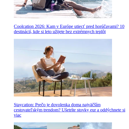
Coolcation 2026: Kam v Európe utiecť pred horúčavami? 10
destinácií, kde si leto užijete bez extrémnych teplôt
Staycation: Prečo je dovolenka doma najväčším
cestovateľským trendom? Ušetríte stovky eur a oddýchnete si
viac