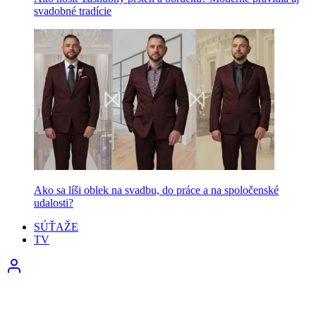
svadobné tradície
Ako sa líši oblek na svadbu, do práce a na spoločenské
udalosti?
SÚŤAŽE
TV