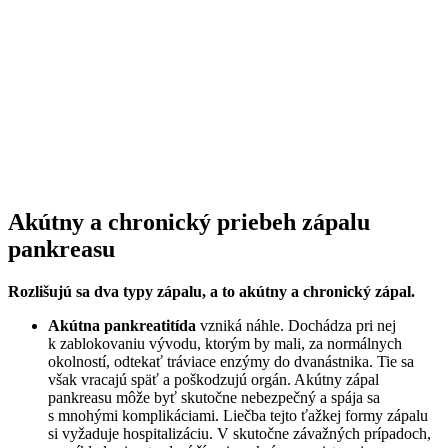
Akútny a chronický priebeh zápalu
pankreasu
Rozlišujú sa dva typy zápalu, a to akútny a chronický zápal.
Akútna pankreatitída
vzniká náhle. Dochádza pri nej
k zablokovaniu vývodu, ktorým by mali, za normálnych
okolností, odtekať tráviace enzýmy do dvanástnika. Tie sa
však vracajú späť a poškodzujú orgán. Akútny zápal
pankreasu môže byť skutočne nebezpečný a spája sa
s mnohými komplikáciami. Liečba tejto ťažkej formy zápalu
si vyžaduje hospitalizáciu. V skutočne závažných prípadoch,