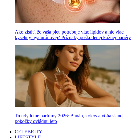
Ako zistiť, že vaša pleť potrebuje viac lipidov a nie viac
kyseliny hyalurónovej? Príznaky poškodenej kožnej bariéry
Trendy letné parfumy 2026: Banán, kokos a vôňa slanej
pokožky ovládnu leto
CELEBRITY
LIFESTYLE