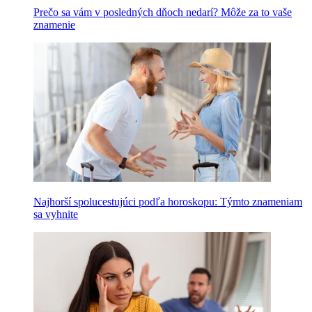
Prečo sa vám v posledných dňoch nedarí? Môže za to vaše
znamenie
Najhorší spolucestujúci podľa horoskopu: Týmto znameniam
sa vyhnite