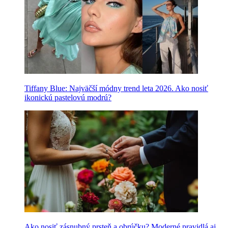
Tiffany Blue: Najväčší módny trend leta 2026. Ako nosiť
ikonickú pastelovú modrú?
Ako nosiť zásnubný prsteň a obrúčku? Moderné pravidlá aj