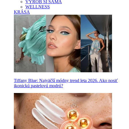
VYROB SI SAMA
WELLNESS
KRÁSA
Tiffany Blue: Najväčší módny trend leta 2026. Ako nosiť
ikonickú pastelovú modrú?