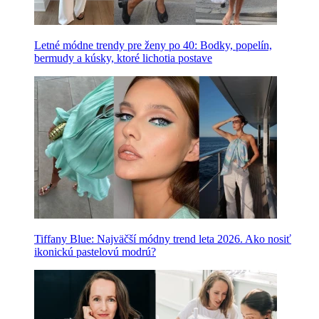
Letné módne trendy pre ženy po 40: Bodky, popelín,
bermudy a kúsky, ktoré lichotia postave
Tiffany Blue: Najväčší módny trend leta 2026. Ako nosiť
ikonickú pastelovú modrú?