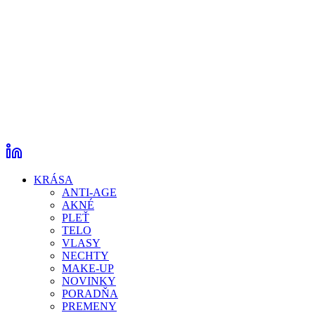
KRÁSA
ANTI-AGE
AKNÉ
PLEŤ
TELO
VLASY
NECHTY
MAKE-UP
NOVINKY
PORADŇA
PREMENY