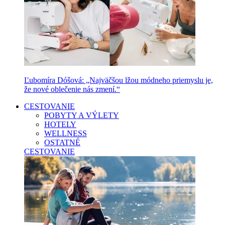
Ľubomíra Dóšová: „Najväčšou lžou módneho priemyslu je,
že nové oblečenie nás zmení.“
CESTOVANIE
POBYTY A VÝLETY
HOTELY
WELLNESS
OSTATNÉ
CESTOVANIE