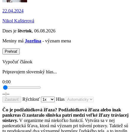
22.04.2024
Nikol Kaštierová
Dnes je
štvrtok
, 06.08.2026
Meniny má
Jozefína
- význam mena
Prehrať
Vypočuť článok
Pripravujem slovenský hlas...
0:00
--:--
Rýchlosť
Hlas
Zastaviť
Čo je podžalúdková žľaza? Podžalúdková žľaza alebo inak
pankreas či zastaralo slinivka patrí medzi veľké žľazy tráviacej
sústavy.
V organizme má niekoľko funkcií. Vytvára sa v nej
pankreatická šťava, ktorá má význam pri trávení potravy. Taktiež sú
tu produkované dva významné hormóny ľudského tela, a to inzulín