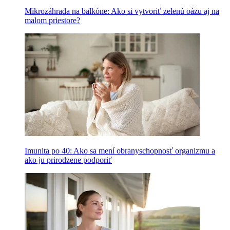
Mikrozáhrada na balkóne: Ako si vytvoriť zelenú oázu aj na
malom priestore?
Imunita po 40: Ako sa mení obranyschopnosť organizmu a
ako ju prirodzene podporiť