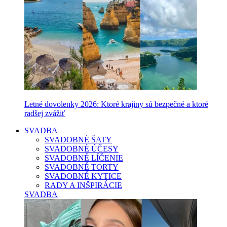
Letné dovolenky 2026: Ktoré krajiny sú bezpečné a ktoré
radšej zvážiť
SVADBA
SVADOBNÉ ŠATY
SVADOBNÉ ÚČESY
SVADOBNÉ LÍČENIE
SVADOBNÉ TORTY
SVADOBNÉ KYTICE
RADY A INŠPIRÁCIE
SVADBA