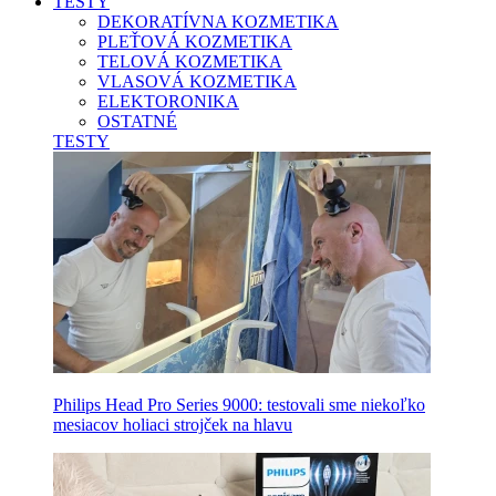
TESTY
DEKORATÍVNA KOZMETIKA
PLEŤOVÁ KOZMETIKA
TELOVÁ KOZMETIKA
VLASOVÁ KOZMETIKA
ELEKTORONIKA
OSTATNÉ
TESTY
Philips Head Pro Series 9000: testovali sme niekoľko
mesiacov holiaci strojček na hlavu