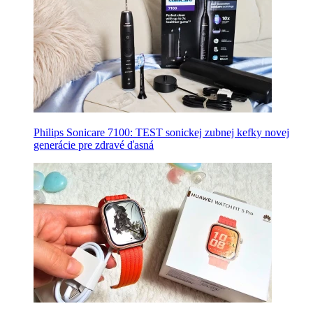
Philips Sonicare 7100: TEST sonickej zubnej kefky novej
generácie pre zdravé ďasná