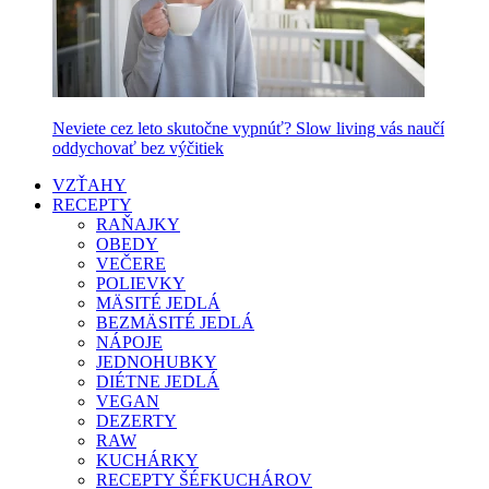
Neviete cez leto skutočne vypnúť? Slow living vás naučí
oddychovať bez výčitiek
VZŤAHY
RECEPTY
RAŇAJKY
OBEDY
VEČERE
POLIEVKY
MÄSITÉ JEDLÁ
BEZMÄSITÉ JEDLÁ
NÁPOJE
JEDNOHUBKY
DIÉTNE JEDLÁ
VEGAN
DEZERTY
RAW
KUCHÁRKY
RECEPTY ŠÉFKUCHÁROV