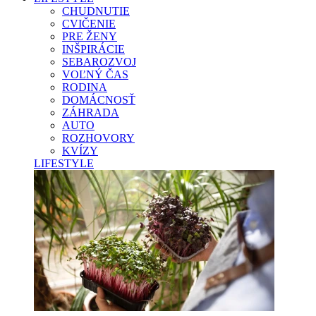
CHUDNUTIE
CVIČENIE
PRE ŽENY
INŠPIRÁCIE
SEBAROZVOJ
VOĽNÝ ČAS
RODINA
DOMÁCNOSŤ
ZÁHRADA
AUTO
ROZHOVORY
KVÍZY
LIFESTYLE