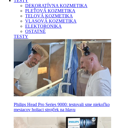
TESTY
DEKORATÍVNA KOZMETIKA
PLEŤOVÁ KOZMETIKA
TELOVÁ KOZMETIKA
VLASOVÁ KOZMETIKA
ELEKTORONIKA
OSTATNÉ
TESTY
Philips Head Pro Series 9000: testovali sme niekoľko
mesiacov holiaci strojček na hlavu