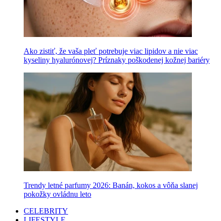
Ako zistiť, že vaša pleť potrebuje viac lipidov a nie viac
kyseliny hyalurónovej? Príznaky poškodenej kožnej bariéry
Trendy letné parfumy 2026: Banán, kokos a vôňa slanej
pokožky ovládnu leto
CELEBRITY
LIFESTYLE