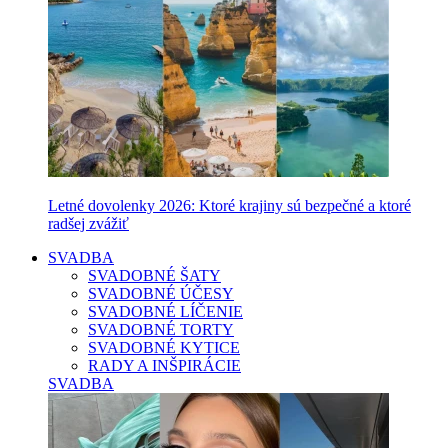
Letné dovolenky 2026: Ktoré krajiny sú bezpečné a ktoré
radšej zvážiť
SVADBA
SVADOBNÉ ŠATY
SVADOBNÉ ÚČESY
SVADOBNÉ LÍČENIE
SVADOBNÉ TORTY
SVADOBNÉ KYTICE
RADY A INŠPIRÁCIE
SVADBA