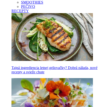
SMOOTHIES
PEČIVO
RECEPTY
Tajná ingrediencia letnej grilovačky? Dobrá nálada, nové
recepty a svieže chute