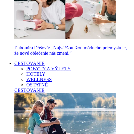
Ľubomíra Dóšová: „Najväčšou lžou módneho priemyslu je,
že nové oblečenie nás zmení.“
CESTOVANIE
POBYTY A VÝLETY
HOTELY
WELLNESS
OSTATNÉ
CESTOVANIE