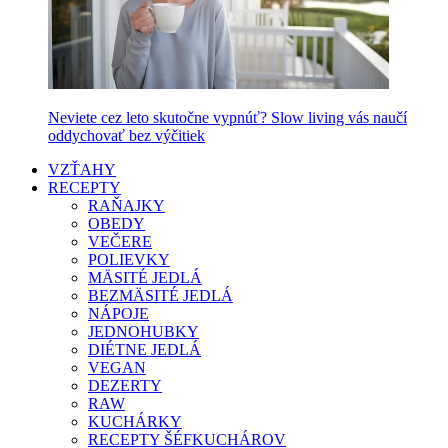
Neviete cez leto skutočne vypnúť? Slow living vás naučí
oddychovať bez výčitiek
VZŤAHY
RECEPTY
RAŇAJKY
OBEDY
VEČERE
POLIEVKY
MÄSITÉ JEDLÁ
BEZMÄSITÉ JEDLÁ
NÁPOJE
JEDNOHUBKY
DIÉTNE JEDLÁ
VEGAN
DEZERTY
RAW
KUCHÁRKY
RECEPTY ŠÉFKUCHÁROV