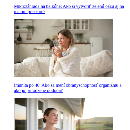
Mikrozáhrada na balkóne: Ako si vytvoriť zelenú oázu aj na
malom priestore?
Imunita po 40: Ako sa mení obranyschopnosť organizmu a
ako ju prirodzene podporiť