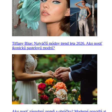
Tiffany Blue: Najväčší módny trend leta 2026. Ako nosiť
ikonickú pastelovú modrú?
Ako nosiť zásnubný prsteň a obrúčku? Moderné pravidlá aj