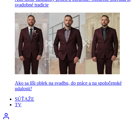
svadobné tradície
Ako sa líši oblek na svadbu, do práce a na spoločenské
udalosti?
SÚŤAŽE
TV