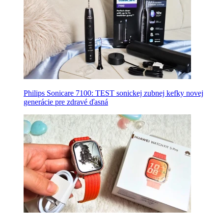
Philips Sonicare 7100: TEST sonickej zubnej kefky novej
generácie pre zdravé ďasná