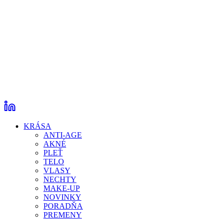
KRÁSA
ANTI-AGE
AKNÉ
PLEŤ
TELO
VLASY
NECHTY
MAKE-UP
NOVINKY
PORADŇA
PREMENY