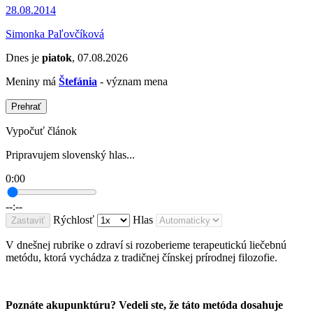
28.08.2014
Simonka Paľovčíková
Dnes je
piatok
, 07.08.2026
Meniny má
Štefánia
- význam mena
Prehrať
Vypočuť článok
Pripravujem slovenský hlas...
0:00
--:--
Rýchlosť
Hlas
Zastaviť
V dnešnej rubrike o zdraví si rozoberieme terapeutickú liečebnú
metódu, ktorá vychádza z tradičnej čínskej prírodnej filozofie.
Poznáte akupunktúru? Vedeli ste, že táto metóda dosahuje