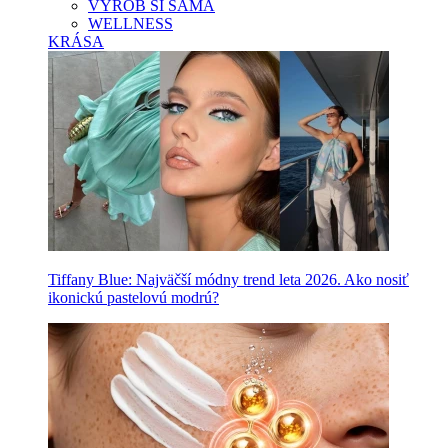
VYROB SI SAMA
WELLNESS
KRÁSA
Tiffany Blue: Najväčší módny trend leta 2026. Ako nosiť
ikonickú pastelovú modrú?