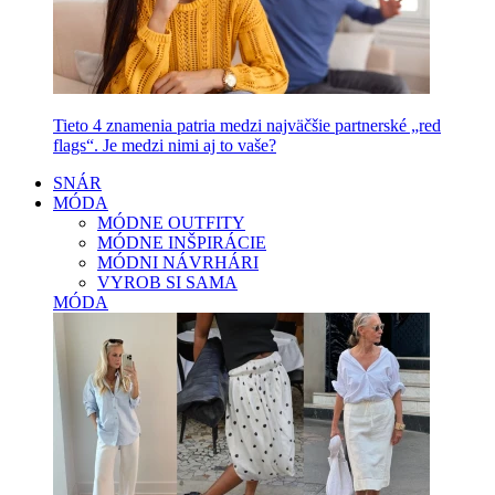
Tieto 4 znamenia patria medzi najväčšie partnerské „red
flags“. Je medzi nimi aj to vaše?
SNÁR
MÓDA
MÓDNE OUTFITY
MÓDNE INŠPIRÁCIE
MÓDNI NÁVRHÁRI
VYROB SI SAMA
MÓDA