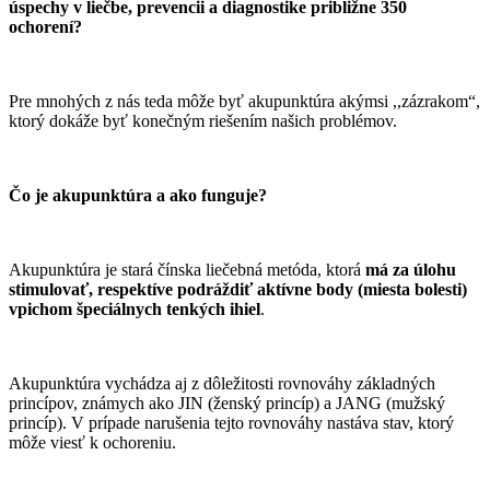
úspechy v liečbe, prevencii a diagnostike približne 350
ochorení?
Pre mnohých z nás teda môže byť akupunktúra akýmsi ,,zázrakom“,
ktorý dokáže byť konečným riešením našich problémov.
Čo je akupunktúra a ako funguje?
Akupunktúra je stará čínska liečebná metóda, ktorá
má za úlohu
stimulovať, respektíve podráždiť aktívne body (miesta bolesti)
vpichom špeciálnych tenkých ihiel
.
Akupunktúra vychádza aj z dôležitosti rovnováhy základných
princípov, známych ako JIN (ženský princíp) a JANG (mužský
princíp). V prípade narušenia tejto rovnováhy nastáva stav, ktorý
môže viesť k ochoreniu.