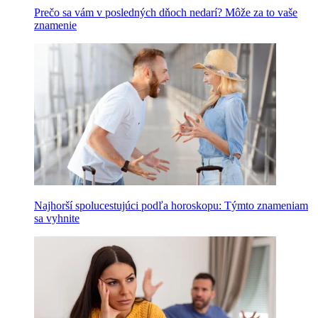
Prečo sa vám v posledných dňoch nedarí? Môže za to vaše
znamenie
Najhorší spolucestujúci podľa horoskopu: Týmto znameniam
sa vyhnite