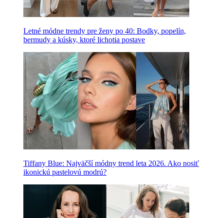
Letné módne trendy pre ženy po 40: Bodky, popelín,
bermudy a kúsky, ktoré lichotia postave
Tiffany Blue: Najväčší módny trend leta 2026. Ako nosiť
ikonickú pastelovú modrú?