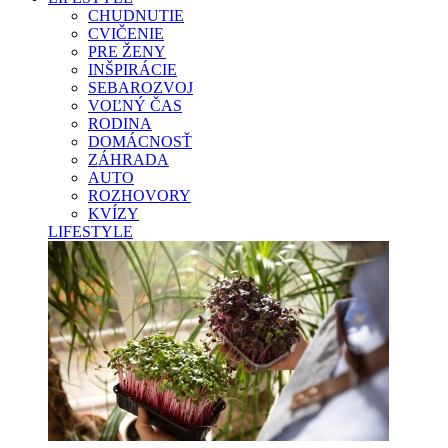
CHUDNUTIE
CVIČENIE
PRE ŽENY
INŠPIRÁCIE
SEBAROZVOJ
VOĽNÝ ČAS
RODINA
DOMÁCNOSŤ
ZÁHRADA
AUTO
ROZHOVORY
KVÍZY
LIFESTYLE