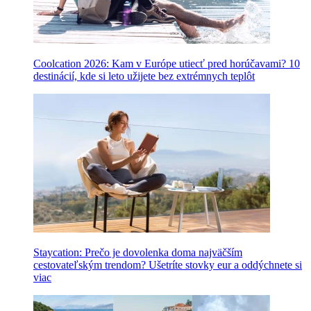
Coolcation 2026: Kam v Európe utiecť pred horúčavami? 10
destinácií, kde si leto užijete bez extrémnych teplôt
Staycation: Prečo je dovolenka doma najväčším
cestovateľským trendom? Ušetríte stovky eur a oddýchnete si
viac