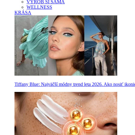
VYROB SI SAMA
WELLNESS
KRÁSA
Tiffany Blue: Najväčší módny trend leta 2026. Ako nosiť ikon