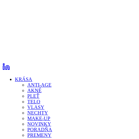
KRÁSA
ANTI-AGE
AKNÉ
PLEŤ
TELO
VLASY
NECHTY
MAKE-UP
NOVINKY
PORADŇA
PREMENY