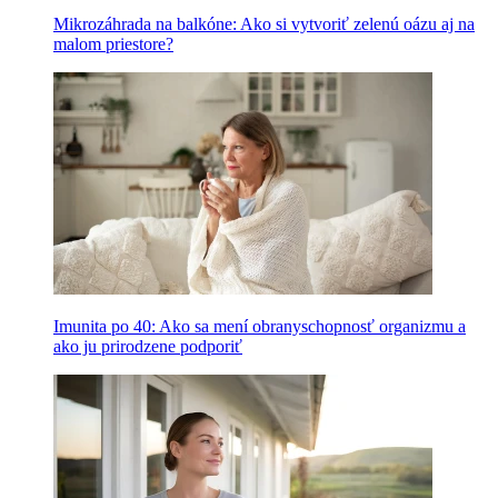
Mikrozáhrada na balkóne: Ako si vytvoriť zelenú oázu aj na
malom priestore?
Imunita po 40: Ako sa mení obranyschopnosť organizmu a
ako ju prirodzene podporiť