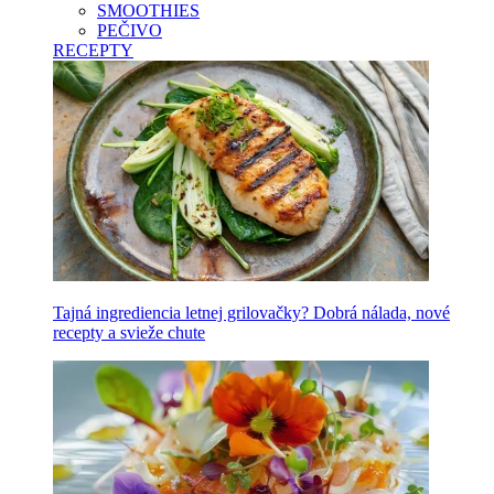
SMOOTHIES
PEČIVO
RECEPTY
Tajná ingrediencia letnej grilovačky? Dobrá nálada, nové
recepty a svieže chute