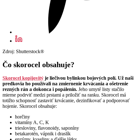
Zdroj: Shutterstock®
Čo skorocel obsahuje?
Skorocel kopijovitý
je liečivou bylinkou bojových polí. Už naši
predkovia ho používali na zmiernenie krvácania a ošetrenie
rezných rán a dokonca i popálenín.
Jeho umyté listy stačilo
mierne podrviť medzi prstami a priložiť na ranku. Skorocel má
totižto schopnosť zastaviť krvácanie, dezinfikovať a podporovať
hojenie. Skorocel obsahuje:
horčiny
vitamíny A, C, K
triesloviny, flavonoidy, saponíny
betakarotén, vápnik i draslík
enzýmy, kyseliny a ďalšie látky