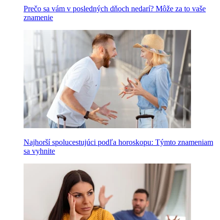
Prečo sa vám v posledných dňoch nedarí? Môže za to vaše
znamenie
Najhorší spolucestujúci podľa horoskopu: Týmto znameniam
sa vyhnite