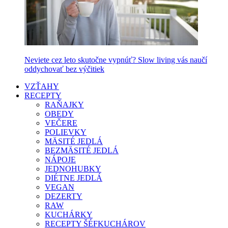
Neviete cez leto skutočne vypnúť? Slow living vás naučí
oddychovať bez výčitiek
VZŤAHY
RECEPTY
RAŇAJKY
OBEDY
VEČERE
POLIEVKY
MÄSITÉ JEDLÁ
BEZMÄSITÉ JEDLÁ
NÁPOJE
JEDNOHUBKY
DIÉTNE JEDLÁ
VEGAN
DEZERTY
RAW
KUCHÁRKY
RECEPTY ŠÉFKUCHÁROV