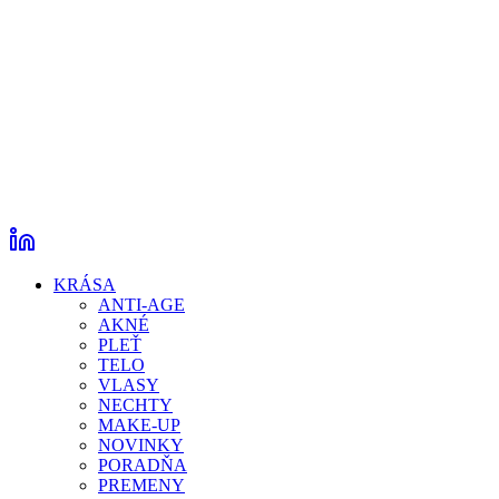
KRÁSA
ANTI-AGE
AKNÉ
PLEŤ
TELO
VLASY
NECHTY
MAKE-UP
NOVINKY
PORADŇA
PREMENY