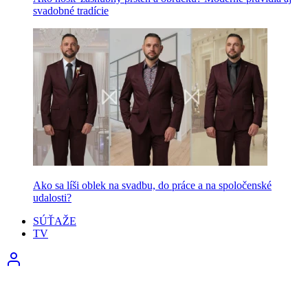
svadobné tradície
Ako sa líši oblek na svadbu, do práce a na spoločenské
udalosti?
SÚŤAŽE
TV