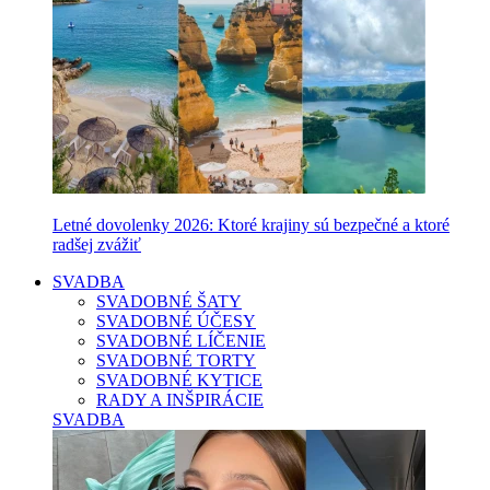
Letné dovolenky 2026: Ktoré krajiny sú bezpečné a ktoré
radšej zvážiť
SVADBA
SVADOBNÉ ŠATY
SVADOBNÉ ÚČESY
SVADOBNÉ LÍČENIE
SVADOBNÉ TORTY
SVADOBNÉ KYTICE
RADY A INŠPIRÁCIE
SVADBA