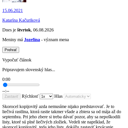
15.06.2021
Katarína Kačuriková
Dnes je
štvrtok
, 06.08.2026
Meniny má
Jozefína
- význam mena
Prehrať
Vypočuť článok
Pripravujem slovenský hlas...
0:00
--:--
Rýchlosť
Hlas
Zastaviť
Skorocel kopijovitý azda nemusíme nijako predstavovať. Je to
liečivá rastlina, ktorá rastie takmer všade a zbiera sa od mája až do
septembra. Pri jeho zbere si treba dávať pozor, aby sa nepoškodili
listy, ktoré sú plné liečivých zložiek. Vedeli ste napríklad, že
skorocel kopijovitý, teda jeho listy, dokážu zastaviť krvácanie