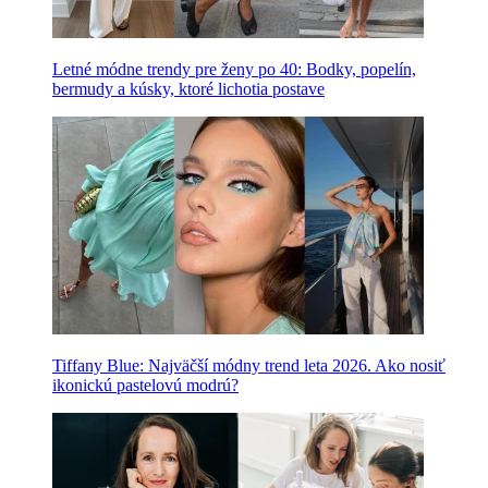
Letné módne trendy pre ženy po 40: Bodky, popelín,
bermudy a kúsky, ktoré lichotia postave
Tiffany Blue: Najväčší módny trend leta 2026. Ako nosiť
ikonickú pastelovú modrú?