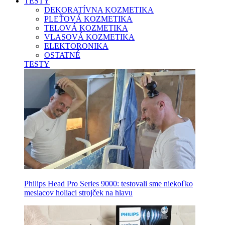
TESTY
DEKORATÍVNA KOZMETIKA
PLEŤOVÁ KOZMETIKA
TELOVÁ KOZMETIKA
VLASOVÁ KOZMETIKA
ELEKTORONIKA
OSTATNÉ
TESTY
Philips Head Pro Series 9000: testovali sme niekoľko
mesiacov holiaci strojček na hlavu