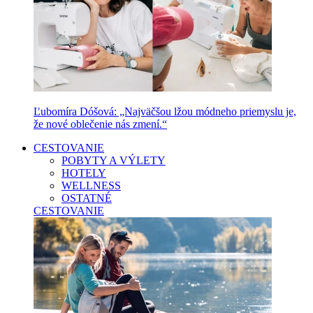
Ľubomíra Dóšová: „Najväčšou lžou módneho priemyslu je,
že nové oblečenie nás zmení.“
CESTOVANIE
POBYTY A VÝLETY
HOTELY
WELLNESS
OSTATNÉ
CESTOVANIE