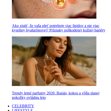
Ako zistiť, že vaša pleť potrebuje viac lipidov a nie viac
kyseliny hyalurónovej? Príznaky poškodenej kožnej bariéry
Trendy letné parfumy 2026: Banán, kokos a vôňa slanej
pokožky ovládnu leto
CELEBRITY
LIFESTYLE