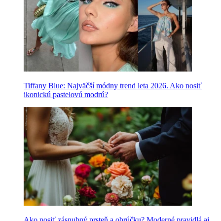
Tiffany Blue: Najväčší módny trend leta 2026. Ako nosiť
ikonickú pastelovú modrú?
Ako nosiť zásnubný prsteň a obrúčku? Moderné pravidlá aj