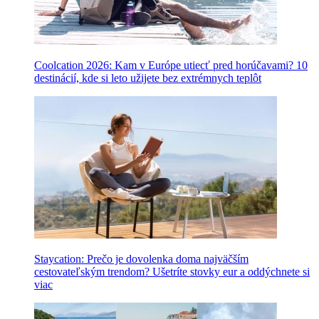
Coolcation 2026: Kam v Európe utiecť pred horúčavami? 10
destinácií, kde si leto užijete bez extrémnych teplôt
Staycation: Prečo je dovolenka doma najväčším
cestovateľským trendom? Ušetríte stovky eur a oddýchnete si
viac