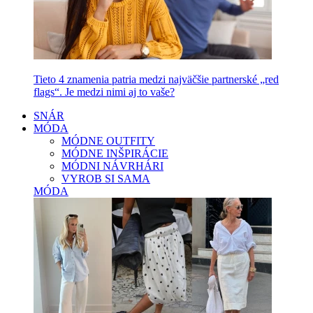
Tieto 4 znamenia patria medzi najväčšie partnerské „red
flags“. Je medzi nimi aj to vaše?
SNÁR
MÓDA
MÓDNE OUTFITY
MÓDNE INŠPIRÁCIE
MÓDNI NÁVRHÁRI
VYROB SI SAMA
MÓDA