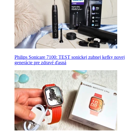
Philips Sonicare 7100: TEST sonickej zubnej kefky novej
generácie pre zdravé ďasná