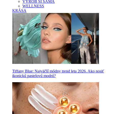
VYROB SI SAMA
WELLNESS
KRÁSA
Tiffany Blue: Najväčší módny trend leta 2026. Ako nosiť
ikonickú pastelovú modrú?