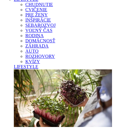
CHUDNUTIE
CVIČENIE
PRE ŽENY
INŠPIRÁCIE
SEBAROZVOJ
VOĽNÝ ČAS
RODINA
DOMÁCNOSŤ
ZÁHRADA
AUTO
ROZHOVORY
KVÍZY
LIFESTYLE