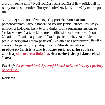
a ošetriť rezné rany? Naši rodičia i starí rodičia si listy prikladali na
ranky namiesto moderného rýchloobväzu, ktorý nie vždy máme po
ruke.
V dnešnej dobe ho môžete nájsť aj pod rôznymi ďalšími
pomenovaniami, ako je napríklad volský jazyk, jatrocel, psí jazyk,
ranocel či kolocier. Listy tejto bylinky tvoria prízemnú ružicu, sú
široko vajcovité a typická je pre ne dlhá stopka s vyčnievajúcou
žilnatinou. Rastie na poliach, lúkach, pasienkoch, v záhradách –
preto sa nezvykol umelo pestovať. No dnes nás neprekvapí, že už aj
skorocel kopijovitý sa pestuje umelo.
Ako droga slúžia
predovšetkým listy, ktoré je možné sušiť, no pripravuje sa
z nich aj
skorocelová tinktúra
, skorocelový sirup i skorocelová
šťava.
Pozri aj:
Čo je trombóza? Spoznaj hlavné rizikové faktory i prejavy
ochorenia!
Reklama