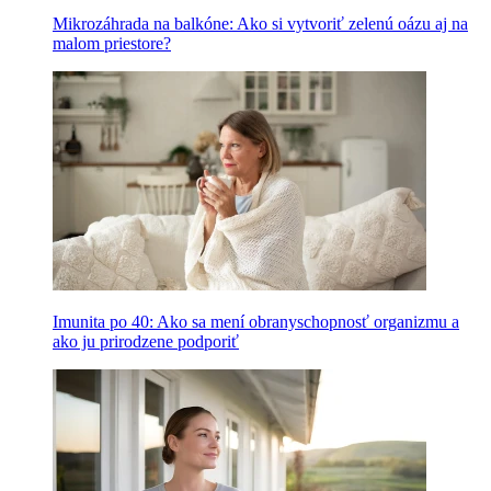
Mikrozáhrada na balkóne: Ako si vytvoriť zelenú oázu aj na
malom priestore?
Imunita po 40: Ako sa mení obranyschopnosť organizmu a
ako ju prirodzene podporiť