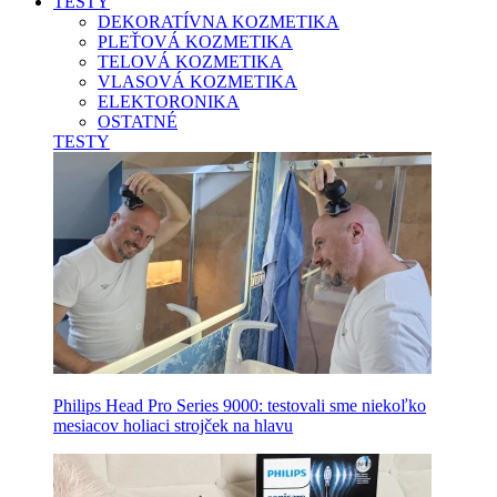
TESTY
DEKORATÍVNA KOZMETIKA
PLEŤOVÁ KOZMETIKA
TELOVÁ KOZMETIKA
VLASOVÁ KOZMETIKA
ELEKTORONIKA
OSTATNÉ
TESTY
Philips Head Pro Series 9000: testovali sme niekoľko
mesiacov holiaci strojček na hlavu