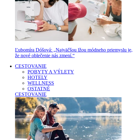
Ľubomíra Dóšová: „Najväčšou lžou módneho priemyslu je,
že nové oblečenie nás zmení.“
CESTOVANIE
POBYTY A VÝLETY
HOTELY
WELLNESS
OSTATNÉ
CESTOVANIE