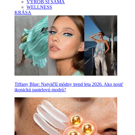
VYROB SI SAMA
WELLNESS
KRÁSA
Tiffany Blue: Najväčší módny trend leta 2026. Ako nosiť
ikonickú pastelovú modrú?