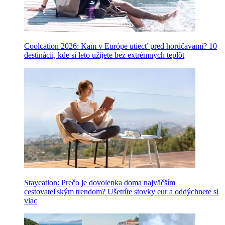
Coolcation 2026: Kam v Európe utiecť pred horúčavami? 10
destinácií, kde si leto užijete bez extrémnych teplôt
Staycation: Prečo je dovolenka doma najväčším
cestovateľským trendom? Ušetríte stovky eur a oddýchnete si
viac