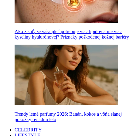
Ako zistiť, že vaša pleť potrebuje viac lipidov a nie viac
kyseliny hyalurónovej? Príznaky poškodenej kožnej bariéry
Trendy letné parfumy 2026: Banán, kokos a vôňa slanej
pokožky ovládnu leto
CELEBRITY
LIFESTYLE