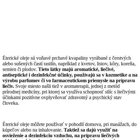
Éterické oleje sú voňavé prchavé kvapaliny vyrábané z čerstvých
alebo sušených častí rastlín, napríklad z kvetov, listov, kôry, koreňa,
semien či plodov.
Tieto látky majú aromatické, liečivé,
antiseptické i dezinfekčné účinky, používajú sa v kozmetike a na
výrobu parfumov či vo farmaceutickom priemysle na prípravu
liečiv.
Svoje miesto našli tiež v aromaterapii, jednej z metód
prírodnej medicíny, pri ktorej sa využíva schopnosť silíc s liečivými
účinkami pozitívne ovplyvňovať zdravotný a psychický stav
človeka.
Éterické oleje môžete používať v pohodlí domova, pri masážach, do
kúpeľov alebo na inhalovanie.
Taktiež sa dajú využiť na
osvieženie a dezinfekciu vzduchu, na prípravu liečivých