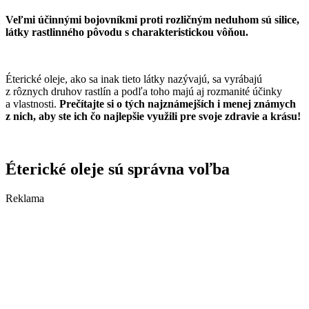
Veľmi účinnými bojovníkmi proti rozličným neduhom sú silice,
látky rastlinného pôvodu s charakteristickou vôňou.
Éterické oleje, ako sa inak tieto látky nazývajú, sa vyrábajú
z rôznych druhov rastlín a podľa toho majú aj rozmanité účinky
a vlastnosti.
Prečítajte si o tých najznámejších i menej známych
z nich, aby ste ich čo najlepšie využili pre svoje zdravie a krásu!
Éterické oleje sú správna voľba
Reklama