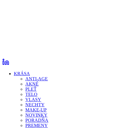
KRÁSA
ANTI-AGE
AKNÉ
PLEŤ
TELO
VLASY
NECHTY
MAKE-UP
NOVINKY
PORADŇA
PREMENY