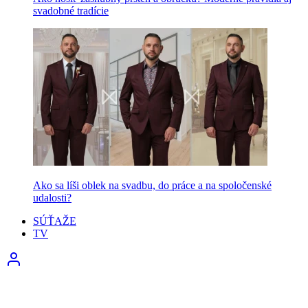
svadobné tradície
Ako sa líši oblek na svadbu, do práce a na spoločenské
udalosti?
SÚŤAŽE
TV