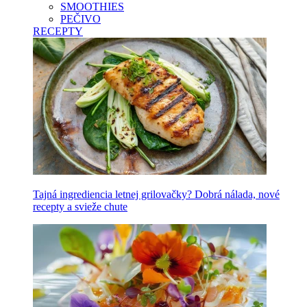
SMOOTHIES
PEČIVO
RECEPTY
Tajná ingrediencia letnej grilovačky? Dobrá nálada, nové
recepty a svieže chute