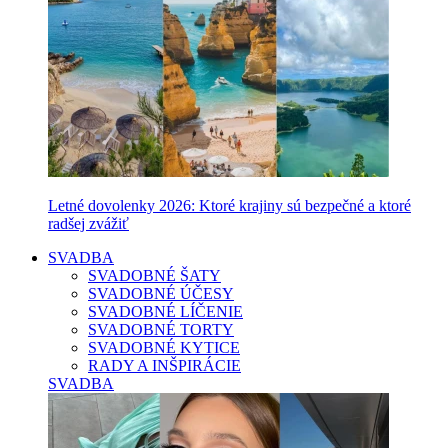
Letné dovolenky 2026: Ktoré krajiny sú bezpečné a ktoré
radšej zvážiť
SVADBA
SVADOBNÉ ŠATY
SVADOBNÉ ÚČESY
SVADOBNÉ LÍČENIE
SVADOBNÉ TORTY
SVADOBNÉ KYTICE
RADY A INŠPIRÁCIE
SVADBA