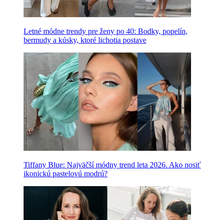
Letné módne trendy pre ženy po 40: Bodky, popelín,
bermudy a kúsky, ktoré lichotia postave
Tiffany Blue: Najväčší módny trend leta 2026. Ako nosiť
ikonickú pastelovú modrú?