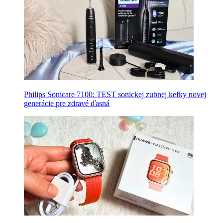
Philips Sonicare 7100: TEST sonickej zubnej kefky novej
generácie pre zdravé ďasná