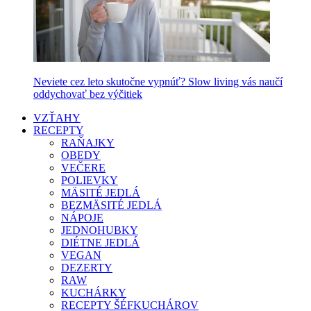
Neviete cez leto skutočne vypnúť? Slow living vás naučí
oddychovať bez výčitiek
VZŤAHY
RECEPTY
RAŇAJKY
OBEDY
VEČERE
POLIEVKY
MÄSITÉ JEDLÁ
BEZMÄSITÉ JEDLÁ
NÁPOJE
JEDNOHUBKY
DIÉTNE JEDLÁ
VEGAN
DEZERTY
RAW
KUCHÁRKY
RECEPTY ŠÉFKUCHÁROV