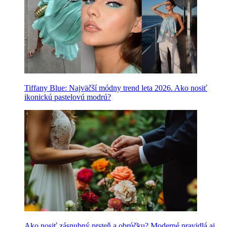
Tiffany Blue: Najväčší módny trend leta 2026. Ako nosiť
ikonickú pastelovú modrú?
Ako nosiť zásnubný prsteň a obrúčku? Moderné pravidlá aj