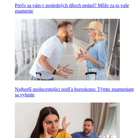
Prečo sa vám v posledných dňoch nedarí? Môže za to vaše
znamenie
Najhorší spolucestujúci podľa horoskopu: Týmto znameniam
sa vyhnite