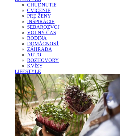
CHUDNUTIE
CVIČENIE
PRE ŽENY
INŠPIRÁCIE
SEBAROZVOJ
VOĽNÝ ČAS
RODINA
DOMÁCNOSŤ
ZÁHRADA
AUTO
ROZHOVORY
KVÍZY
LIFESTYLE