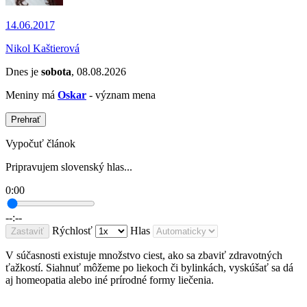
14.06.2017
Nikol Kaštierová
Dnes je
sobota
, 08.08.2026
Meniny má
Oskar
- význam mena
Prehrať
Vypočuť článok
Pripravujem slovenský hlas...
0:00
--:--
Rýchlosť
Hlas
Zastaviť
V súčasnosti existuje množstvo ciest, ako sa zbaviť zdravotných
ťažkostí. Siahnuť môžeme po liekoch či bylinkách, vyskúšať sa dá
aj homeopatia alebo iné prírodné formy liečenia.