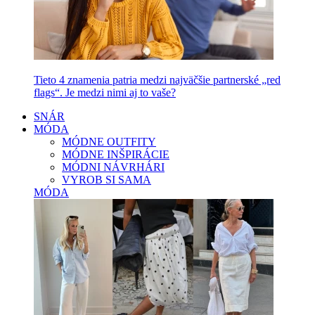
Tieto 4 znamenia patria medzi najväčšie partnerské „red
flags“. Je medzi nimi aj to vaše?
SNÁR
MÓDA
MÓDNE OUTFITY
MÓDNE INŠPIRÁCIE
MÓDNI NÁVRHÁRI
VYROB SI SAMA
MÓDA