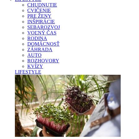
CHUDNUTIE
CVIČENIE
PRE ŽENY
INŠPIRÁCIE
SEBAROZVOJ
VOĽNÝ ČAS
RODINA
DOMÁCNOSŤ
ZÁHRADA
AUTO
ROZHOVORY
KVÍZY
LIFESTYLE