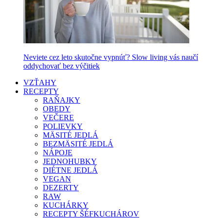
Neviete cez leto skutočne vypnúť? Slow living vás naučí
oddychovať bez výčitiek
VZŤAHY
RECEPTY
RAŇAJKY
OBEDY
VEČERE
POLIEVKY
MÄSITÉ JEDLÁ
BEZMÄSITÉ JEDLÁ
NÁPOJE
JEDNOHUBKY
DIÉTNE JEDLÁ
VEGAN
DEZERTY
RAW
KUCHÁRKY
RECEPTY ŠÉFKUCHÁROV