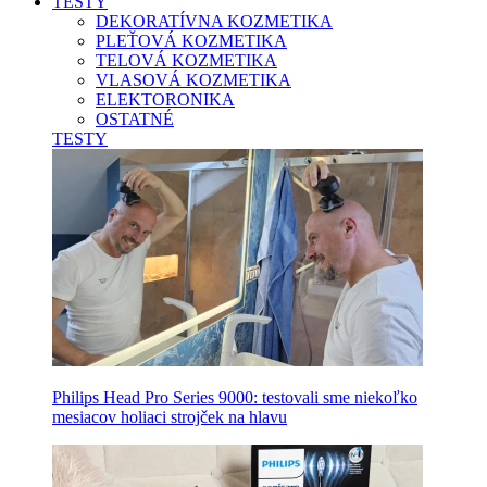
TESTY
DEKORATÍVNA KOZMETIKA
PLEŤOVÁ KOZMETIKA
TELOVÁ KOZMETIKA
VLASOVÁ KOZMETIKA
ELEKTORONIKA
OSTATNÉ
TESTY
Philips Head Pro Series 9000: testovali sme niekoľko
mesiacov holiaci strojček na hlavu