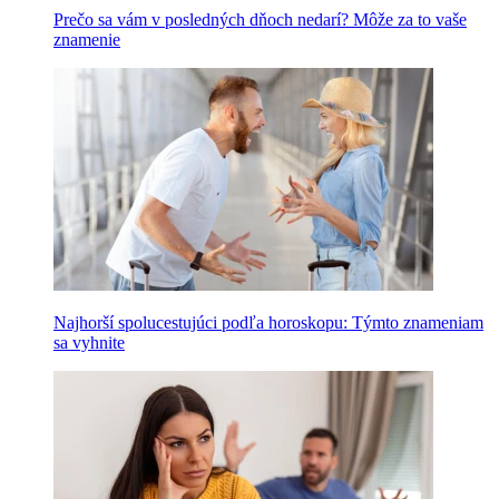
Prečo sa vám v posledných dňoch nedarí? Môže za to vaše
znamenie
Najhorší spolucestujúci podľa horoskopu: Týmto znameniam
sa vyhnite