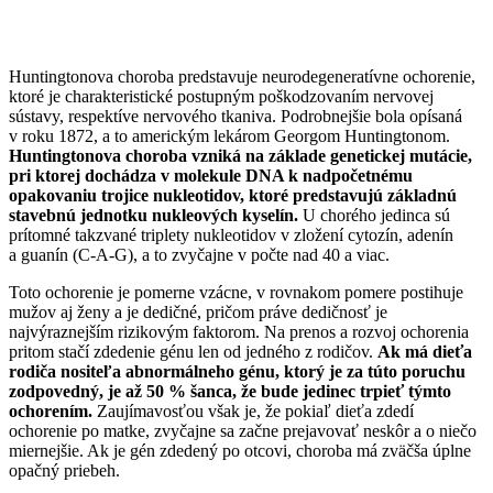
Huntingtonova choroba predstavuje neurodegeneratívne ochorenie,
ktoré je charakteristické postupným poškodzovaním nervovej
sústavy, respektíve nervového tkaniva. Podrobnejšie bola opísaná
v roku 1872, a to americkým lekárom Georgom Huntingtonom.
Huntingtonova choroba vzniká na základe genetickej mutácie,
pri ktorej dochádza v molekule DNA k nadpočetnému
opakovaniu trojice nukleotidov, ktoré predstavujú základnú
stavebnú jednotku nukleových kyselín.
U chorého jedinca sú
prítomné takzvané triplety nukleotidov v zložení cytozín, adenín
a guanín (C-A-G), a to zvyčajne v počte nad 40 a viac.
Toto ochorenie je pomerne vzácne, v rovnakom pomere postihuje
mužov aj ženy a je dedičné, pričom práve dedičnosť je
najvýraznejším rizikovým faktorom. Na prenos a rozvoj ochorenia
pritom stačí zdedenie génu len od jedného z rodičov.
Ak má dieťa
rodiča nositeľa abnormálneho génu, ktorý je za túto poruchu
zodpovedný, je až 50 % šanca, že bude jedinec trpieť týmto
ochorením.
Zaujímavosťou však je, že pokiaľ dieťa zdedí
ochorenie po matke, zvyčajne sa začne prejavovať neskôr a o niečo
miernejšie. Ak je gén zdedený po otcovi, choroba má zväčša úplne
opačný priebeh.