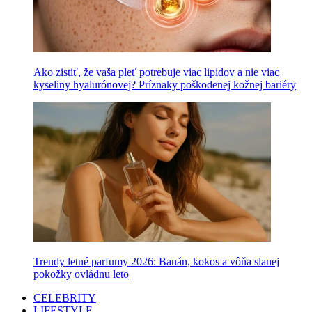
Ako zistiť, že vaša pleť potrebuje viac lipidov a nie viac
kyseliny hyalurónovej? Príznaky poškodenej kožnej bariéry
Trendy letné parfumy 2026: Banán, kokos a vôňa slanej
pokožky ovládnu leto
CELEBRITY
LIFESTYLE