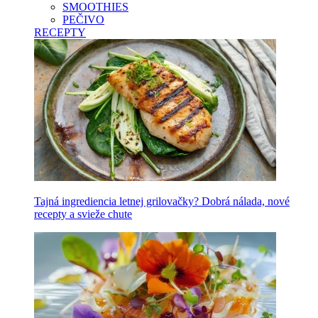
SMOOTHIES
PEČIVO
RECEPTY
Tajná ingrediencia letnej grilovačky? Dobrá nálada, nové
recepty a svieže chute