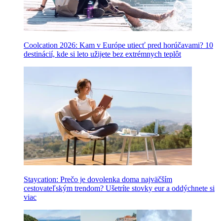
Coolcation 2026: Kam v Európe utiecť pred horúčavami? 10
destinácií, kde si leto užijete bez extrémnych teplôt
Staycation: Prečo je dovolenka doma najväčším
cestovateľským trendom? Ušetríte stovky eur a oddýchnete si
viac