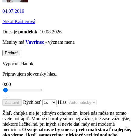
04.07.2019
Nikol Kaštierová
Dnes je
pondelok
, 10.08.2026
Meniny má
Vavrinec
- význam mena
Prehrať
Vypočuť článok
Pripravujem slovenský hlas...
0:00
--:--
Rýchlosť
Hlas
Zastaviť
Žiaľ, chrípka nie je jediným ochorením, ktoré nás môže na tomto
svete potrápiť. Mnohé choroby sú menej vážne, iné zase vážnejšie,
niektoré liečiteľné, pri iných si nevie dať rady ani moderná
medicína.
O svoje zdravie by sme sa preto mali starať najlepšie,
ako vieme, i keď, samozrejme, niektoré veci jednoducho