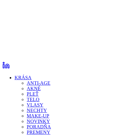
KRÁSA
ANTI-AGE
AKNÉ
PLEŤ
TELO
VLASY
NECHTY
MAKE-UP
NOVINKY
PORADŇA
PREMENY