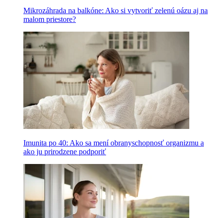
Mikrozáhrada na balkóne: Ako si vytvoriť zelenú oázu aj na
malom priestore?
Imunita po 40: Ako sa mení obranyschopnosť organizmu a
ako ju prirodzene podporiť