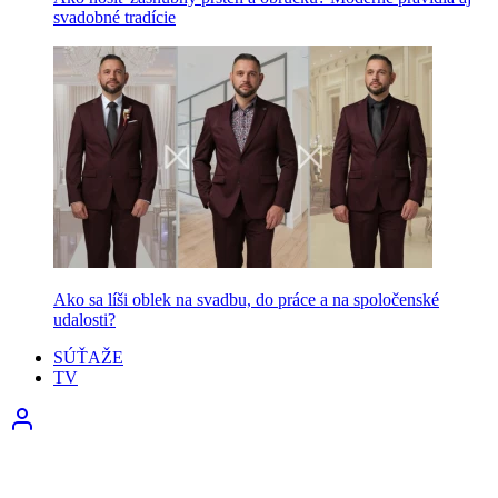
svadobné tradície
Ako sa líši oblek na svadbu, do práce a na spoločenské
udalosti?
SÚŤAŽE
TV