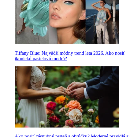
Tiffany Blue: Najväčší módny trend leta 2026. Ako nosiť
ikonickú pastelovú modrú?
Ako nosiť zásnubný prsteň a obrúčku? Moderné pravidlá aj