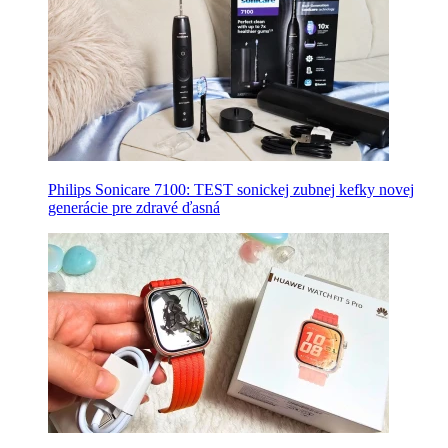
Philips Sonicare 7100: TEST sonickej zubnej kefky novej
generácie pre zdravé ďasná