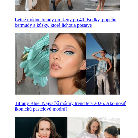
Letné módne trendy pre ženy po 40: Bodky, popelín,
bermudy a kúsky, ktoré lichotia postave
Tiffany Blue: Najväčší módny trend leta 2026. Ako nosiť
ikonickú pastelovú modrú?