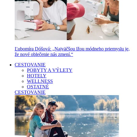
Ľubomíra Dóšová: „Najväčšou lžou módneho priemyslu je,
že nové oblečenie nás zmení.“
CESTOVANIE
POBYTY A VÝLETY
HOTELY
WELLNESS
OSTATNÉ
CESTOVANIE