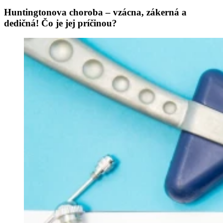
Huntingtonova choroba – vzácna, zákerná a
dedičná! Čo je jej príčinou?