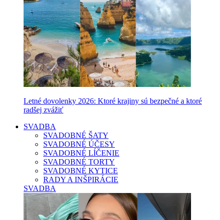
Letné dovolenky 2026: Ktoré krajiny sú bezpečné a ktoré
radšej zvážiť
SVADBA
SVADOBNÉ ŠATY
SVADOBNÉ ÚČESY
SVADOBNÉ LÍČENIE
SVADOBNÉ TORTY
SVADOBNÉ KYTICE
RADY A INŠPIRÁCIE
SVADBA