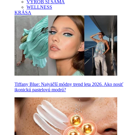
VYROB SI SAMA
WELLNESS
KRÁSA
Tiffany Blue: Najväčší módny trend leta 2026. Ako nosiť
ikonickú pastelovú modrú?