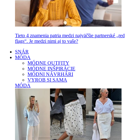
Tieto 4 znamenia patria medzi najväčšie partnerské „red
flags“. Je medzi nimi aj to vaše?
SNÁR
MÓDA
MÓDNE OUTFITY
MÓDNE INŠPIRÁCIE
MÓDNI NÁVRHÁRI
VYROB SI SAMA
MÓDA