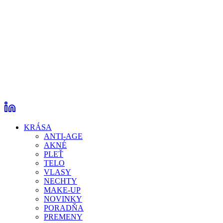
KRÁSA
ANTI-AGE
AKNÉ
PLEŤ
TELO
VLASY
NECHTY
MAKE-UP
NOVINKY
PORADŇA
PREMENY