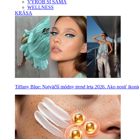
VYROB SI SAMA
WELLNESS
KRÁSA
Tiffany Blue: Najväčší módny trend leta 2026. Ako nosiť ikon