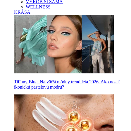
VYROB SI SAMA
WELLNESS
KRÁSA
Tiffany Blue: Najväčší módny trend leta 2026. Ako nosiť
ikonickú pastelovú modrú?