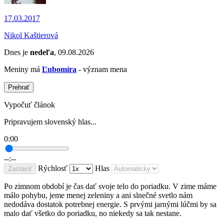
17.03.2017
Nikol Kaštierová
Dnes je
nedeľa
, 09.08.2026
Meniny má
Ľubomíra
- význam mena
Prehrať
Vypočuť článok
Pripravujem slovenský hlas...
0:00
--:--
Rýchlosť
Hlas
Zastaviť
Po zimnom období je čas dať svoje telo do poriadku. V zime máme
málo pohybu, jeme menej zeleniny a ani slnečné svetlo nám
nedodáva dostatok potrebnej energie. S prvými jarnými lúčmi by sa
malo dať všetko do poriadku, no niekedy sa tak nestane.