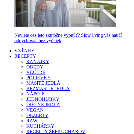
Neviete cez leto skutočne vypnúť? Slow living vás naučí
oddychovať bez výčitiek
VZŤAHY
RECEPTY
RAŇAJKY
OBEDY
VEČERE
POLIEVKY
MÄSITÉ JEDLÁ
BEZMÄSITÉ JEDLÁ
NÁPOJE
JEDNOHUBKY
DIÉTNE JEDLÁ
VEGAN
DEZERTY
RAW
KUCHÁRKY
RECEPTY ŠÉFKUCHÁROV