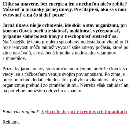
Cítite sa unavene, bez energie a len s nechuťou niečo robíte?
Môže ísť o príznaky jarnej únavy. Prečítajte si, ako sa s ňou
vyrovnať a na čo si dať pozor!
Jarná únava nie je ochorenie, ide skôr o stav organizmu, pri
ktorom človek pociťuje slabosť, malátnosť, vyčerpanosť,
prípadne slabé bolesti hlavy a neschopnosť sústrediť sa.
Najčastejšie je tento problém spôsobený nedostatkom vitamínu D.
Stav lenivosti môžu taktiež vyvolať stále zmeny počasia, ktoré po
zime nastávajú, aj oslabená imunita z nedostatku vitamínov
a minerálov.
Príznaky jarnej únavy sú skutočne nepríjemné, pretože človek sa
vtedy len s ťažkosťami venuje svojim povinnostiam. Po zime je
preto potrebné dodať telu dostatok pohybu a vitamínov, aby sa
organizmus prebudil zo zimného útlmu. Netreba však zabúdať ani
na potrebné množstvo oddychu a spánku.
Bude vás zaujímať:
Vykročte do jari v trendových topánkach
Reklama