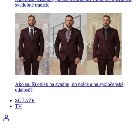
svadobné tradície
Ako sa líši oblek na svadbu, do práce a na spoločenské
udalosti?
SÚŤAŽE
TV