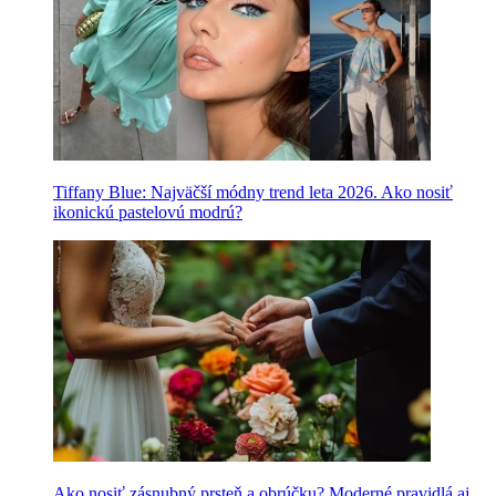
Tiffany Blue: Najväčší módny trend leta 2026. Ako nosiť
ikonickú pastelovú modrú?
Ako nosiť zásnubný prsteň a obrúčku? Moderné pravidlá aj