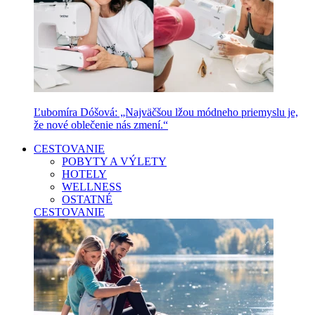
Ľubomíra Dóšová: „Najväčšou lžou módneho priemyslu je,
že nové oblečenie nás zmení.“
CESTOVANIE
POBYTY A VÝLETY
HOTELY
WELLNESS
OSTATNÉ
CESTOVANIE