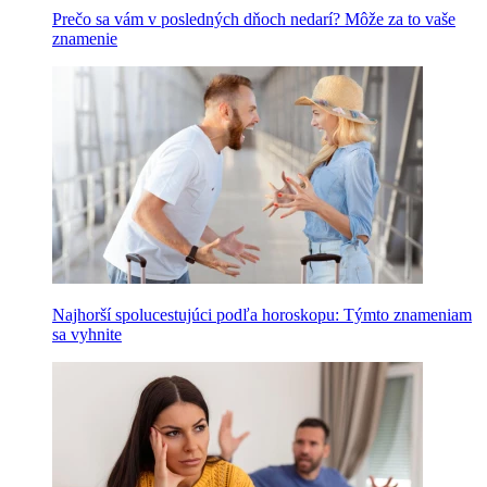
Prečo sa vám v posledných dňoch nedarí? Môže za to vaše
znamenie
Najhorší spolucestujúci podľa horoskopu: Týmto znameniam
sa vyhnite