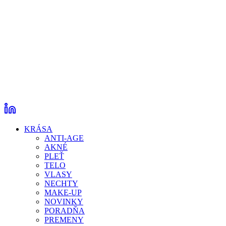
KRÁSA
ANTI-AGE
AKNÉ
PLEŤ
TELO
VLASY
NECHTY
MAKE-UP
NOVINKY
PORADŇA
PREMENY