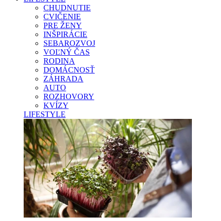
CHUDNUTIE
CVIČENIE
PRE ŽENY
INŠPIRÁCIE
SEBAROZVOJ
VOĽNÝ ČAS
RODINA
DOMÁCNOSŤ
ZÁHRADA
AUTO
ROZHOVORY
KVÍZY
LIFESTYLE