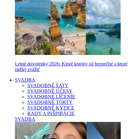
Letné dovolenky 2026: Ktoré krajiny sú bezpečné a ktoré
radšej zvážiť
SVADBA
SVADOBNÉ ŠATY
SVADOBNÉ ÚČESY
SVADOBNÉ LÍČENIE
SVADOBNÉ TORTY
SVADOBNÉ KYTICE
RADY A INŠPIRÁCIE
SVADBA