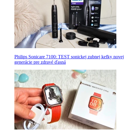
Philips Sonicare 7100: TEST sonickej zubnej kefky novej
generácie pre zdravé ďasná