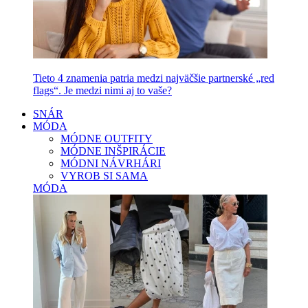
Tieto 4 znamenia patria medzi najväčšie partnerské „red
flags“. Je medzi nimi aj to vaše?
SNÁR
MÓDA
MÓDNE OUTFITY
MÓDNE INŠPIRÁCIE
MÓDNI NÁVRHÁRI
VYROB SI SAMA
MÓDA