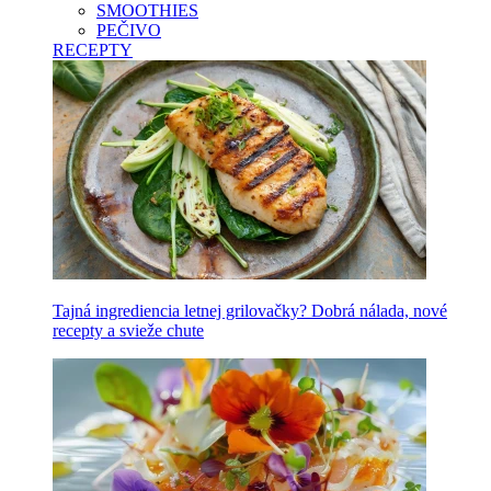
SMOOTHIES
PEČIVO
RECEPTY
Tajná ingrediencia letnej grilovačky? Dobrá nálada, nové
recepty a svieže chute