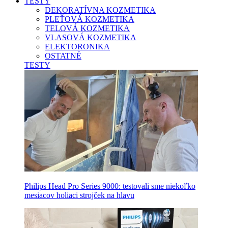
TESTY
DEKORATÍVNA KOZMETIKA
PLEŤOVÁ KOZMETIKA
TELOVÁ KOZMETIKA
VLASOVÁ KOZMETIKA
ELEKTORONIKA
OSTATNÉ
TESTY
Philips Head Pro Series 9000: testovali sme niekoľko
mesiacov holiaci strojček na hlavu