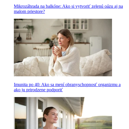
Mikrozáhrada na balkóne: Ako si vytvoriť zelenú oázu aj na
malom priestore?
Imunita po 40: Ako sa mení obranyschopnosť organizmu a
ako ju prirodzene podporiť