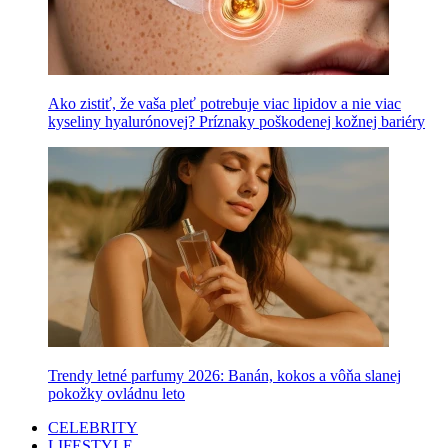
Ako zistiť, že vaša pleť potrebuje viac lipidov a nie viac
kyseliny hyalurónovej? Príznaky poškodenej kožnej bariéry
Trendy letné parfumy 2026: Banán, kokos a vôňa slanej
pokožky ovládnu leto
CELEBRITY
LIFESTYLE