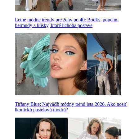
Letné módne trendy pre ženy po 40: Bodky, popelín,
bermudy a kúsky, ktoré lichotia postave
Tiffany Blue: Najväčší módny trend leta 2026. Ako nosiť
ikonickú pastelovú modrú?