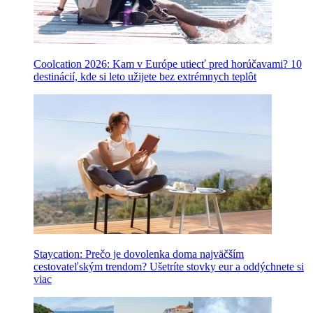
Coolcation 2026: Kam v Európe utiecť pred horúčavami? 10
destinácií, kde si leto užijete bez extrémnych teplôt
Staycation: Prečo je dovolenka doma najväčším
cestovateľským trendom? Ušetríte stovky eur a oddýchnete si
viac