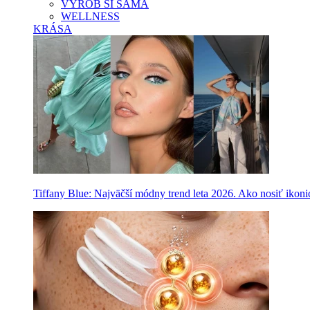
VYROB SI SAMA
WELLNESS
KRÁSA
Tiffany Blue: Najväčší módny trend leta 2026. Ako nosiť ikon