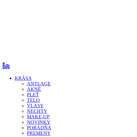
KRÁSA
ANTI-AGE
AKNÉ
PLEŤ
TELO
VLASY
NECHTY
MAKE-UP
NOVINKY
PORADŇA
PREMENY