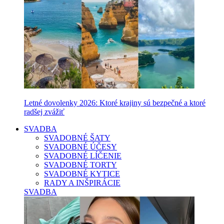
Letné dovolenky 2026: Ktoré krajiny sú bezpečné a ktoré
radšej zvážiť
SVADBA
SVADOBNÉ ŠATY
SVADOBNÉ ÚČESY
SVADOBNÉ LÍČENIE
SVADOBNÉ TORTY
SVADOBNÉ KYTICE
RADY A INŠPIRÁCIE
SVADBA