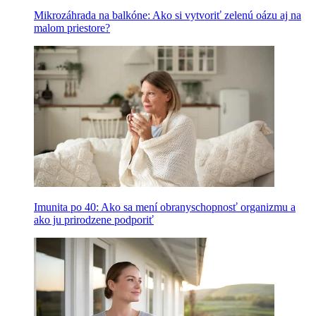
Mikrozáhrada na balkóne: Ako si vytvoriť zelenú oázu aj na
malom priestore?
Imunita po 40: Ako sa mení obranyschopnosť organizmu a
ako ju prirodzene podporiť