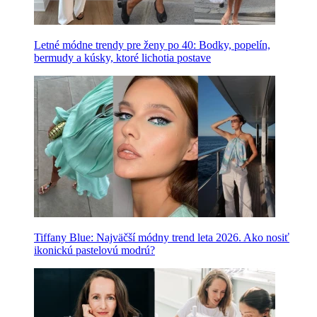
Letné módne trendy pre ženy po 40: Bodky, popelín,
bermudy a kúsky, ktoré lichotia postave
Tiffany Blue: Najväčší módny trend leta 2026. Ako nosiť
ikonickú pastelovú modrú?