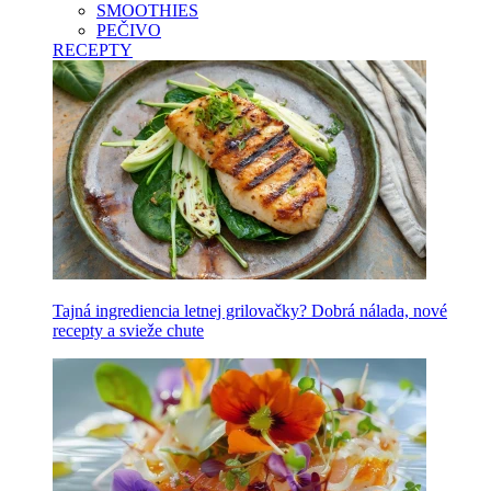
SMOOTHIES
PEČIVO
RECEPTY
Tajná ingrediencia letnej grilovačky? Dobrá nálada, nové
recepty a svieže chute