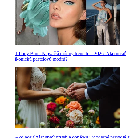
Tiffany Blue: Najväčší módny trend leta 2026. Ako nosiť
ikonickú pastelovú modrú?
Ako nosiť zásnubný prsteň a obrúčku? Moderné pravidlá aj