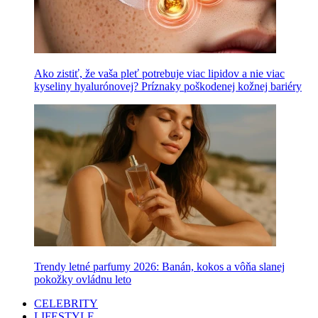
Ako zistiť, že vaša pleť potrebuje viac lipidov a nie viac
kyseliny hyalurónovej? Príznaky poškodenej kožnej bariéry
Trendy letné parfumy 2026: Banán, kokos a vôňa slanej
pokožky ovládnu leto
CELEBRITY
LIFESTYLE