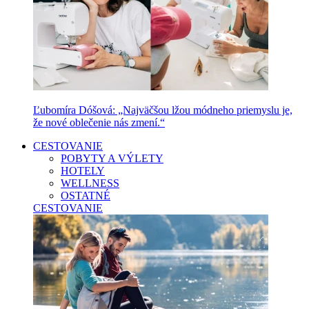
Ľubomíra Dóšová: „Najväčšou lžou módneho priemyslu je,
že nové oblečenie nás zmení.“
CESTOVANIE
POBYTY A VÝLETY
HOTELY
WELLNESS
OSTATNÉ
CESTOVANIE