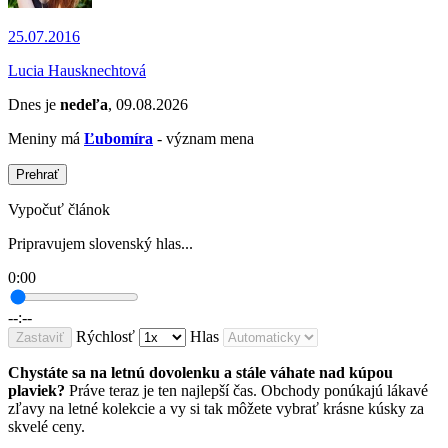
25.07.2016
Lucia Hausknechtová
Dnes je
nedeľa
, 09.08.2026
Meniny má
Ľubomíra
- význam mena
Prehrať
Vypočuť článok
Pripravujem slovenský hlas...
0:00
--:--
Rýchlosť
Hlas
Zastaviť
Chystáte sa na letnú dovolenku a stále váhate nad kúpou
plaviek?
Práve teraz je ten najlepší čas. Obchody ponúkajú lákavé
zľavy na letné kolekcie a vy si tak môžete vybrať krásne kúsky za
skvelé ceny.