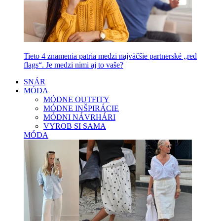
Tieto 4 znamenia patria medzi najväčšie partnerské „red
flags“. Je medzi nimi aj to vaše?
SNÁR
MÓDA
MÓDNE OUTFITY
MÓDNE INŠPIRÁCIE
MÓDNI NÁVRHÁRI
VYROB SI SAMA
MÓDA