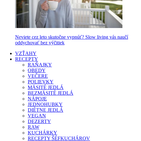
Neviete cez leto skutočne vypnúť? Slow living vás naučí
oddychovať bez výčitiek
VZŤAHY
RECEPTY
RAŇAJKY
OBEDY
VEČERE
POLIEVKY
MÄSITÉ JEDLÁ
BEZMÄSITÉ JEDLÁ
NÁPOJE
JEDNOHUBKY
DIÉTNE JEDLÁ
VEGAN
DEZERTY
RAW
KUCHÁRKY
RECEPTY ŠÉFKUCHÁROV