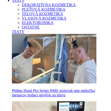
TESTY
DEKORATÍVNA KOZMETIKA
PLEŤOVÁ KOZMETIKA
TELOVÁ KOZMETIKA
VLASOVÁ KOZMETIKA
ELEKTORONIKA
OSTATNÉ
TESTY
Philips Head Pro Series 9000: testovali sme niekoľko
mesiacov holiaci strojček na hlavu