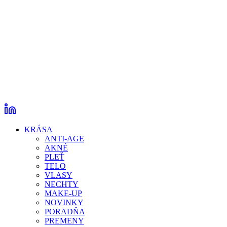
KRÁSA
ANTI-AGE
AKNÉ
PLEŤ
TELO
VLASY
NECHTY
MAKE-UP
NOVINKY
PORADŇA
PREMENY