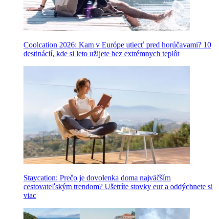
Coolcation 2026: Kam v Európe utiecť pred horúčavami? 10
destinácií, kde si leto užijete bez extrémnych teplôt
Staycation: Prečo je dovolenka doma najväčším
cestovateľským trendom? Ušetríte stovky eur a oddýchnete si
viac