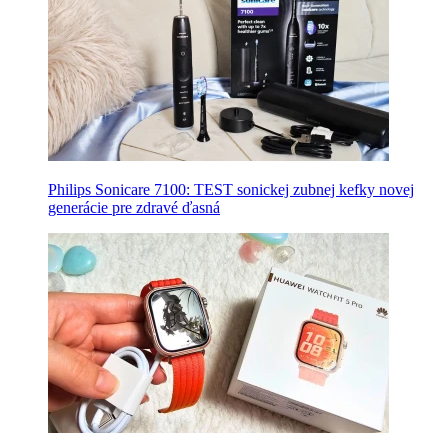
Philips Sonicare 7100: TEST sonickej zubnej kefky novej
generácie pre zdravé ďasná