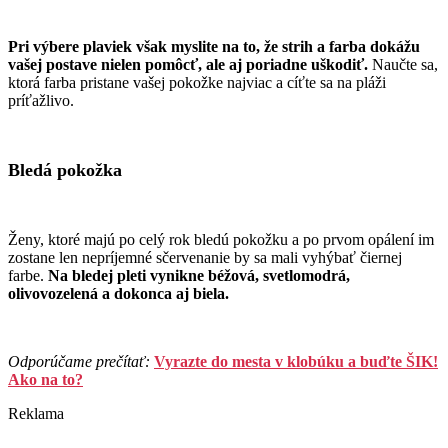
Pri výbere plaviek však myslite na to, že strih a farba dokážu
vašej postave nielen pomôcť, ale aj poriadne uškodiť.
Naučte sa,
ktorá farba pristane vašej pokožke najviac a cíťte sa na pláži
príťažlivo.
Bledá pokožka
Ženy, ktoré majú po celý rok bledú pokožku a po prvom opálení im
zostane len nepríjemné sčervenanie by sa mali vyhýbať čiernej
farbe.
Na bledej pleti vynikne béžová, svetlomodrá,
olivovozelená a dokonca aj biela.
Odporúčame prečítať:
Vyrazte do mesta v klobúku a buďte ŠIK!
Ako na to?
Reklama