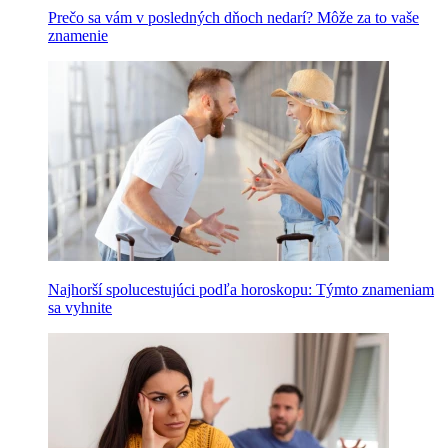
Prečo sa vám v posledných dňoch nedarí? Môže za to vaše
znamenie
Najhorší spolucestujúci podľa horoskopu: Týmto znameniam
sa vyhnite