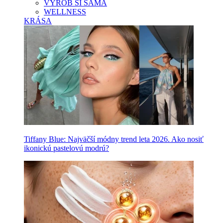
VYROB SI SAMA
WELLNESS
KRÁSA
Tiffany Blue: Najväčší módny trend leta 2026. Ako nosiť
ikonickú pastelovú modrú?