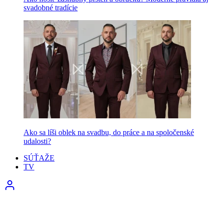
svadobné tradície
Ako sa líši oblek na svadbu, do práce a na spoločenské
udalosti?
SÚŤAŽE
TV