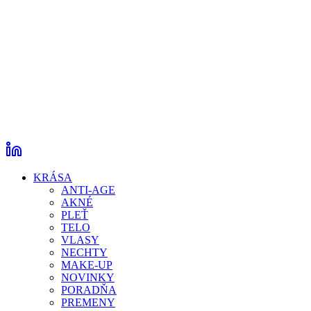
KRÁSA
ANTI-AGE
AKNÉ
PLEŤ
TELO
VLASY
NECHTY
MAKE-UP
NOVINKY
PORADŇA
PREMENY