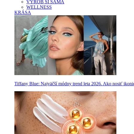
VYROB SI SAMA
WELLNESS
KRÁSA
Tiffany Blue: Najväčší módny trend leta 2026. Ako nosiť ikon