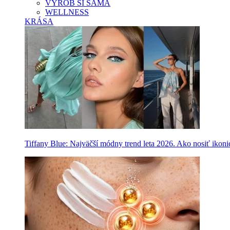
VYROB SI SAMA
WELLNESS
KRÁSA
Tiffany Blue: Najväčší módny trend leta 2026. Ako nosiť ikon