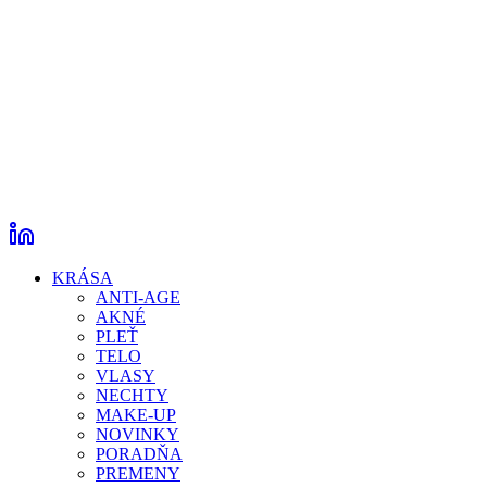
KRÁSA
ANTI-AGE
AKNÉ
PLEŤ
TELO
VLASY
NECHTY
MAKE-UP
NOVINKY
PORADŇA
PREMENY