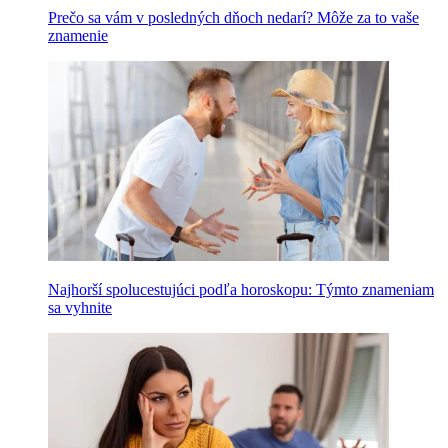
Prečo sa vám v posledných dňoch nedarí? Môže za to vaše
znamenie
Najhorší spolucestujúci podľa horoskopu: Týmto znameniam
sa vyhnite