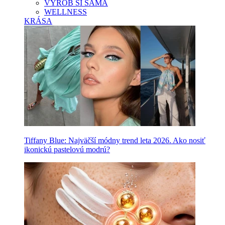
VYROB SI SAMA
WELLNESS
KRÁSA
Tiffany Blue: Najväčší módny trend leta 2026. Ako nosiť
ikonickú pastelovú modrú?