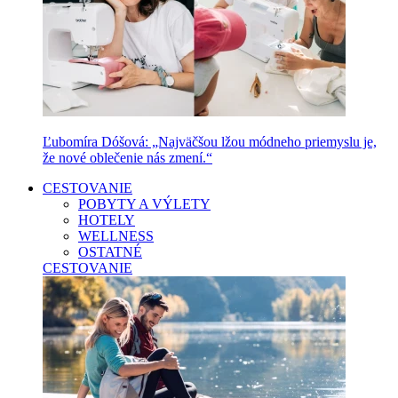
Ľubomíra Dóšová: „Najväčšou lžou módneho priemyslu je,
že nové oblečenie nás zmení.“
CESTOVANIE
POBYTY A VÝLETY
HOTELY
WELLNESS
OSTATNÉ
CESTOVANIE