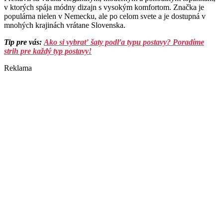
v ktorých spája módny dizajn s vysokým komfortom. Značka je
populárna nielen v Nemecku, ale po celom svete a je dostupná v
mnohých krajinách vrátane Slovenska.
Tip pre vás:
Ako si vybrať šaty podľa typu postavy? Poradíme
strih pre každý typ postavy!
Reklama