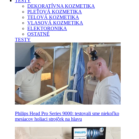
TESTY
DEKORATÍVNA KOZMETIKA
PLEŤOVÁ KOZMETIKA
TELOVÁ KOZMETIKA
VLASOVÁ KOZMETIKA
ELEKTORONIKA
OSTATNÉ
TESTY
Philips Head Pro Series 9000: testovali sme niekoľko
mesiacov holiaci strojček na hlavu