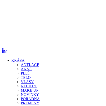
KRÁSA
ANTI-AGE
AKNÉ
PLEŤ
TELO
VLASY
NECHTY
MAKE-UP
NOVINKY
PORADŇA
PREMENY