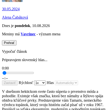
30.05.2024
Alena Čabáková
Dnes je
pondelok
, 10.08.2026
Meniny má
Vavrinec
- význam mena
Prehrať
Vypočuť článok
Pripravujem slovenský hlas...
0:00
--:--
Rýchlosť
Hlas
Zastaviť
V dnešnom hektickom svete často súperia o prvenstvo móda a
pohodlie. Existuje však značka, ktorá bez námahy a štýlovo spája
obidva kľúčové prvky. Predstavujeme vám Tamaris, nemeckého
výrobcu topánok, ktorý svoju históriu začal písať už v roku 1967.
Preslávil sa vďaka elegantným, moderným a pohodlným topánkam,