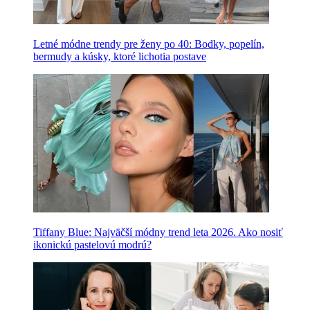
Letné módne trendy pre ženy po 40: Bodky, popelín,
bermudy a kúsky, ktoré lichotia postave
Tiffany Blue: Najväčší módny trend leta 2026. Ako nosiť
ikonickú pastelovú modrú?