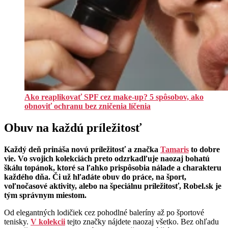
Ako reaplikovať SPF cez make-up? 5 spôsobov, ako
obnoviť ochranu bez zničenia líčenia
Obuv na každú príležitosť
Každý deň prináša novú príležitosť a značka
Tamaris
to dobre
vie. Vo svojich kolekciách preto odzrkadľuje naozaj bohatú
škálu topánok, ktoré sa ľahko prispôsobia nálade a charakteru
každého dňa. Či už hľadáte obuv do práce, na šport,
voľnočasové aktivity, alebo na špeciálnu príležitosť, Robel.sk je
tým správnym miestom.
Od elegantných lodičiek cez pohodlné baleríny až po športové
tenisky.
V kolekcii
tejto značky nájdete naozaj všetko. Bez ohľadu