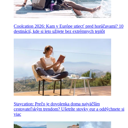
Coolcation 2026: Kam v Európe utiecť pred horúčavami? 10
destinácií, kde si leto užijete bez extrémnych teplôt
Staycation: Prečo je dovolenka doma najväčším
cestovateľským trendom? Ušetríte stovky eur a oddýchnete si
viac