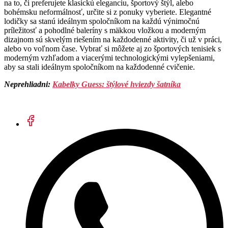
na to, či preferujete klasickú eleganciu, športový štýl, alebo
bohémsku neformálnosť, určite si z ponuky vyberiete. Elegantné
lodičky sa stanú ideálnym spoločníkom na každú výnimočnú
príležitosť a pohodlné baleríny s mäkkou vložkou a moderným
dizajnom sú skvelým riešením na každodenné aktivity, či už v práci,
alebo vo voľnom čase. Vybrať si môžete aj zo športových tenisiek s
moderným vzhľadom a viacerými technologickými vylepšeniami,
aby sa stali ideálnym spoločníkom na každodenné cvičenie.
Neprehliadni:
Kabelky Guess: štýlové hviezdy šatníka