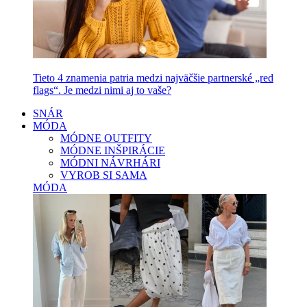
Tieto 4 znamenia patria medzi najväčšie partnerské „red
flags“. Je medzi nimi aj to vaše?
SNÁR
MÓDA
MÓDNE OUTFITY
MÓDNE INŠPIRÁCIE
MÓDNI NÁVRHÁRI
VYROB SI SAMA
MÓDA