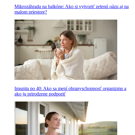
Mikrozáhrada na balkóne: Ako si vytvoriť zelenú oázu aj na
malom priestore?
Imunita po 40: Ako sa mení obranyschopnosť organizmu a
ako ju prirodzene podporiť