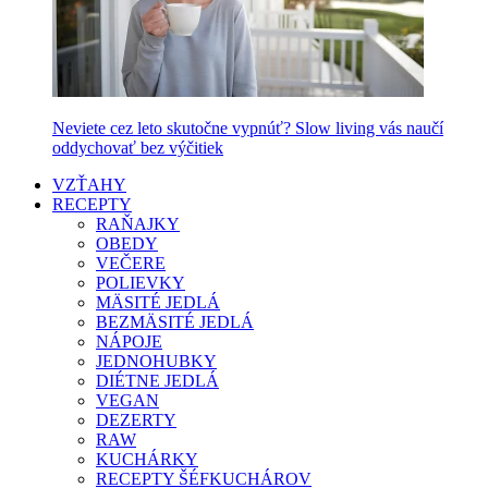
Neviete cez leto skutočne vypnúť? Slow living vás naučí
oddychovať bez výčitiek
VZŤAHY
RECEPTY
RAŇAJKY
OBEDY
VEČERE
POLIEVKY
MÄSITÉ JEDLÁ
BEZMÄSITÉ JEDLÁ
NÁPOJE
JEDNOHUBKY
DIÉTNE JEDLÁ
VEGAN
DEZERTY
RAW
KUCHÁRKY
RECEPTY ŠÉFKUCHÁROV