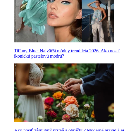
Tiffany Blue: Najväčší módny trend leta 2026. Ako nosiť
ikonickú pastelovú modrú?
Ako nosiť zásnubný prsteň a obrúčku? Moderné pravidlá aj