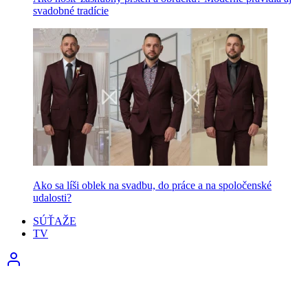
svadobné tradície
Ako sa líši oblek na svadbu, do práce a na spoločenské
udalosti?
SÚŤAŽE
TV