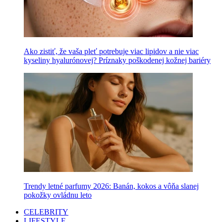
Ako zistiť, že vaša pleť potrebuje viac lipidov a nie viac
kyseliny hyalurónovej? Príznaky poškodenej kožnej bariéry
Trendy letné parfumy 2026: Banán, kokos a vôňa slanej
pokožky ovládnu leto
CELEBRITY
LIFESTYLE