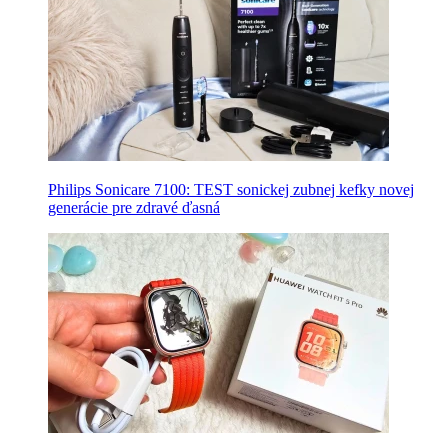
Philips Sonicare 7100: TEST sonickej zubnej kefky novej
generácie pre zdravé ďasná