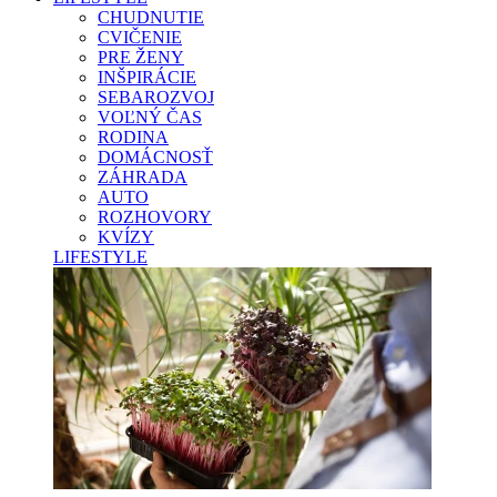
CHUDNUTIE
CVIČENIE
PRE ŽENY
INŠPIRÁCIE
SEBAROZVOJ
VOĽNÝ ČAS
RODINA
DOMÁCNOSŤ
ZÁHRADA
AUTO
ROZHOVORY
KVÍZY
LIFESTYLE