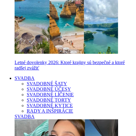
Letné dovolenky 2026: Ktoré krajiny sú bezpečné a ktoré
radšej zvážiť
SVADBA
SVADOBNÉ ŠATY
SVADOBNÉ ÚČESY
SVADOBNÉ LÍČENIE
SVADOBNÉ TORTY
SVADOBNÉ KYTICE
RADY A INŠPIRÁCIE
SVADBA