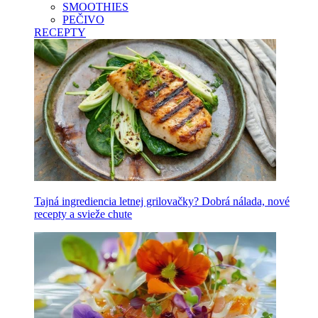
SMOOTHIES
PEČIVO
RECEPTY
Tajná ingrediencia letnej grilovačky? Dobrá nálada, nové
recepty a svieže chute