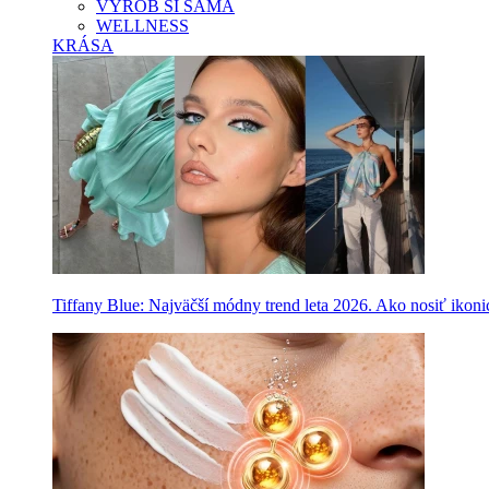
VYROB SI SAMA
WELLNESS
KRÁSA
Tiffany Blue: Najväčší módny trend leta 2026. Ako nosiť ikon