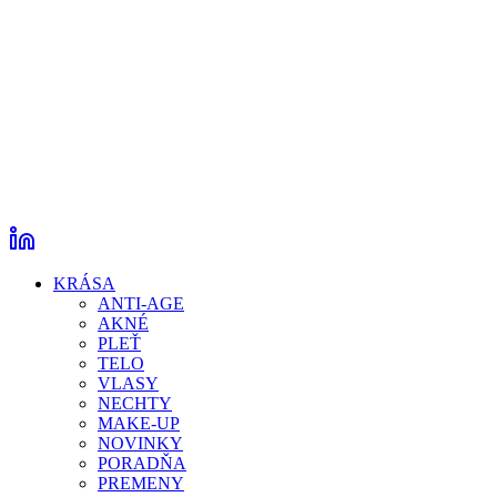
KRÁSA
ANTI-AGE
AKNÉ
PLEŤ
TELO
VLASY
NECHTY
MAKE-UP
NOVINKY
PORADŇA
PREMENY