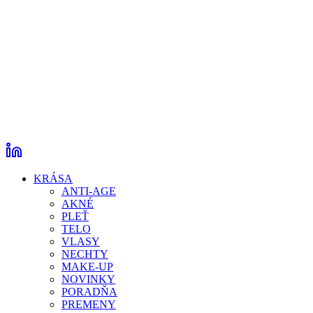
KRÁSA
ANTI-AGE
AKNÉ
PLEŤ
TELO
VLASY
NECHTY
MAKE-UP
NOVINKY
PORADŇA
PREMENY