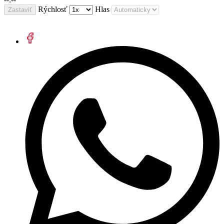
Rýchlosť
Hlas
Zastaviť