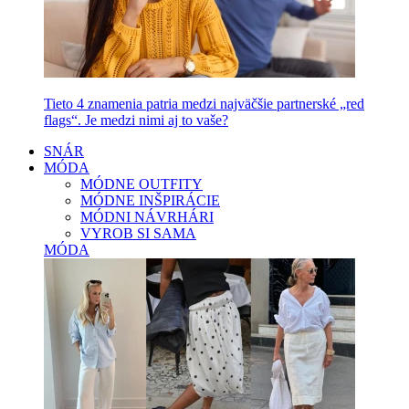
Tieto 4 znamenia patria medzi najväčšie partnerské „red
flags“. Je medzi nimi aj to vaše?
SNÁR
MÓDA
MÓDNE OUTFITY
MÓDNE INŠPIRÁCIE
MÓDNI NÁVRHÁRI
VYROB SI SAMA
MÓDA