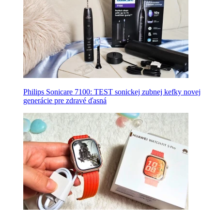
Philips Sonicare 7100: TEST sonickej zubnej kefky novej
generácie pre zdravé ďasná