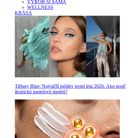
VYROB SI SAMA
WELLNESS
KRÁSA
Tiffany Blue: Najväčší módny trend leta 2026. Ako nosiť
ikonickú pastelovú modrú?