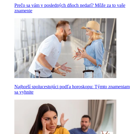
Prečo sa vám v posledných dňoch nedarí? Môže za to vaše
znamenie
Najhorší spolucestujúci podľa horoskopu: Týmto znameniam
sa vyhnite