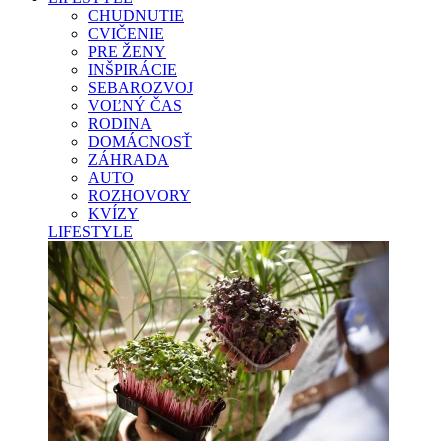
CHUDNUTIE
CVIČENIE
PRE ŽENY
INŠPIRÁCIE
SEBAROZVOJ
VOĽNÝ ČAS
RODINA
DOMÁCNOSŤ
ZÁHRADA
AUTO
ROZHOVORY
KVÍZY
LIFESTYLE