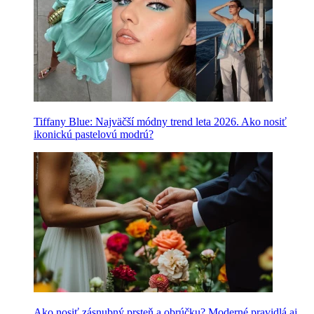
Tiffany Blue: Najväčší módny trend leta 2026. Ako nosiť
ikonickú pastelovú modrú?
Ako nosiť zásnubný prsteň a obrúčku? Moderné pravidlá aj