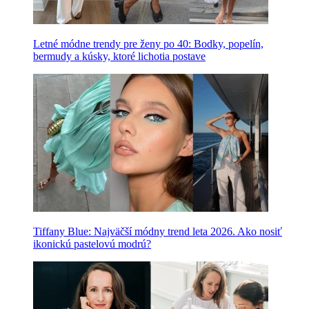
Letné módne trendy pre ženy po 40: Bodky, popelín,
bermudy a kúsky, ktoré lichotia postave
Tiffany Blue: Najväčší módny trend leta 2026. Ako nosiť
ikonickú pastelovú modrú?