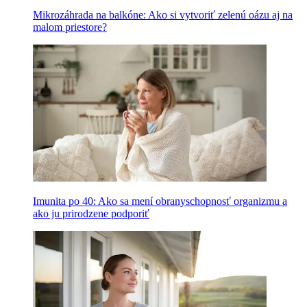
Mikrozáhrada na balkóne: Ako si vytvoriť zelenú oázu aj na
malom priestore?
Imunita po 40: Ako sa mení obranyschopnosť organizmu a
ako ju prirodzene podporiť