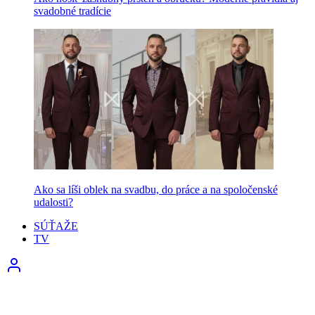
svadobné tradície
Ako sa líši oblek na svadbu, do práce a na spoločenské
udalosti?
SÚŤAŽE
TV