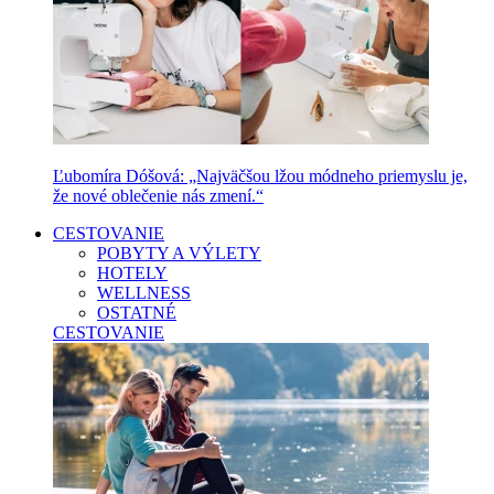
Ľubomíra Dóšová: „Najväčšou lžou módneho priemyslu je,
že nové oblečenie nás zmení.“
CESTOVANIE
POBYTY A VÝLETY
HOTELY
WELLNESS
OSTATNÉ
CESTOVANIE