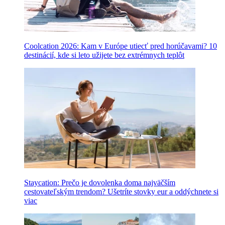
Coolcation 2026: Kam v Európe utiecť pred horúčavami? 10
destinácií, kde si leto užijete bez extrémnych teplôt
Staycation: Prečo je dovolenka doma najväčším
cestovateľským trendom? Ušetríte stovky eur a oddýchnete si
viac