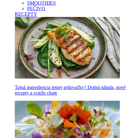
SMOOTHIES
PEČIVO
RECEPTY
Tajná ingrediencia letnej grilovačky? Dobrá nálada, nové
recepty a svieže chute