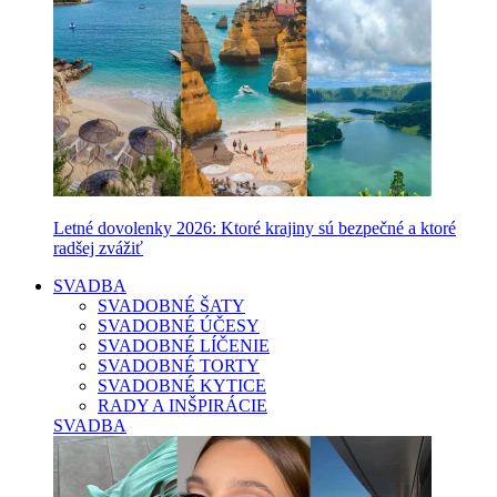
Letné dovolenky 2026: Ktoré krajiny sú bezpečné a ktoré
radšej zvážiť
SVADBA
SVADOBNÉ ŠATY
SVADOBNÉ ÚČESY
SVADOBNÉ LÍČENIE
SVADOBNÉ TORTY
SVADOBNÉ KYTICE
RADY A INŠPIRÁCIE
SVADBA