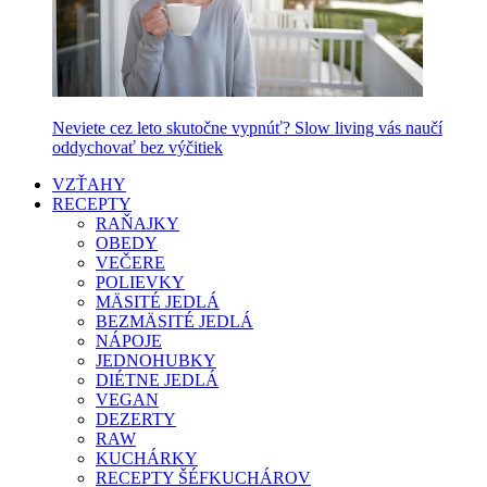
Neviete cez leto skutočne vypnúť? Slow living vás naučí
oddychovať bez výčitiek
VZŤAHY
RECEPTY
RAŇAJKY
OBEDY
VEČERE
POLIEVKY
MÄSITÉ JEDLÁ
BEZMÄSITÉ JEDLÁ
NÁPOJE
JEDNOHUBKY
DIÉTNE JEDLÁ
VEGAN
DEZERTY
RAW
KUCHÁRKY
RECEPTY ŠÉFKUCHÁROV