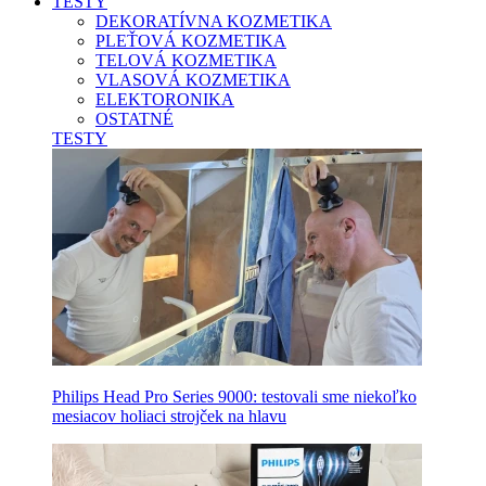
TESTY
DEKORATÍVNA KOZMETIKA
PLEŤOVÁ KOZMETIKA
TELOVÁ KOZMETIKA
VLASOVÁ KOZMETIKA
ELEKTORONIKA
OSTATNÉ
TESTY
Philips Head Pro Series 9000: testovali sme niekoľko
mesiacov holiaci strojček na hlavu