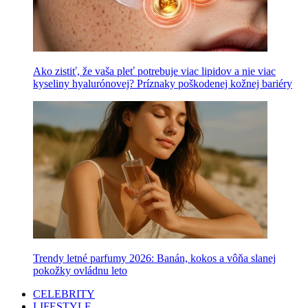
Ako zistiť, že vaša pleť potrebuje viac lipidov a nie viac
kyseliny hyalurónovej? Príznaky poškodenej kožnej bariéry
Trendy letné parfumy 2026: Banán, kokos a vôňa slanej
pokožky ovládnu leto
CELEBRITY
LIFESTYLE