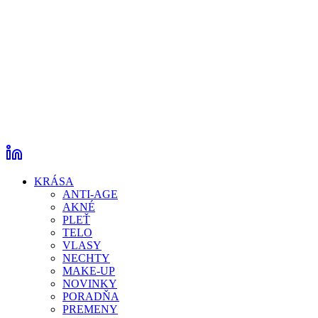
KRÁSA
ANTI-AGE
AKNÉ
PLEŤ
TELO
VLASY
NECHTY
MAKE-UP
NOVINKY
PORADŇA
PREMENY