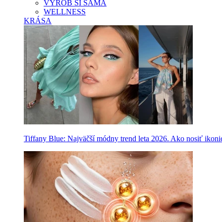
VYROB SI SAMA
WELLNESS
KRÁSA
Tiffany Blue: Najväčší módny trend leta 2026. Ako nosiť ikon