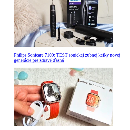
Philips Sonicare 7100: TEST sonickej zubnej kefky novej
generácie pre zdravé ďasná