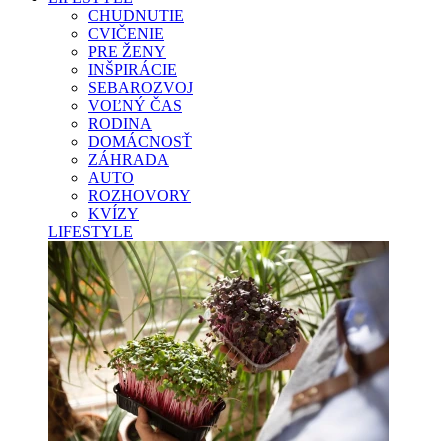
CHUDNUTIE
CVIČENIE
PRE ŽENY
INŠPIRÁCIE
SEBAROZVOJ
VOĽNÝ ČAS
RODINA
DOMÁCNOSŤ
ZÁHRADA
AUTO
ROZHOVORY
KVÍZY
LIFESTYLE