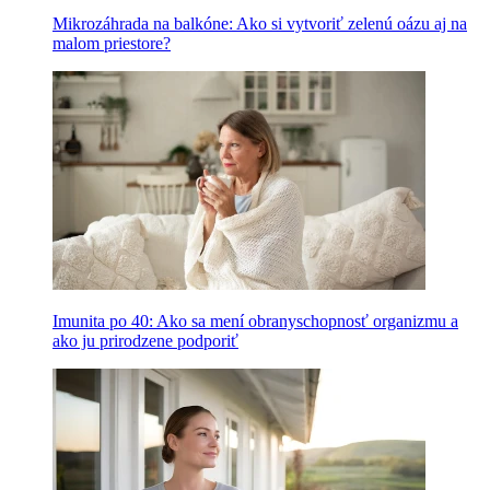
Mikrozáhrada na balkóne: Ako si vytvoriť zelenú oázu aj na
malom priestore?
Imunita po 40: Ako sa mení obranyschopnosť organizmu a
ako ju prirodzene podporiť