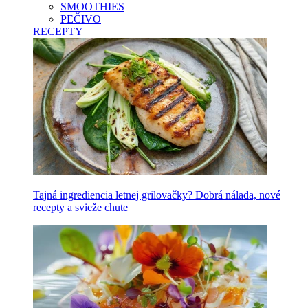
SMOOTHIES
PEČIVO
RECEPTY
Tajná ingrediencia letnej grilovačky? Dobrá nálada, nové
recepty a svieže chute