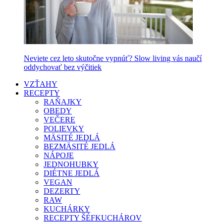
Neviete cez leto skutočne vypnúť? Slow living vás naučí
oddychovať bez výčitiek
VZŤAHY
RECEPTY
RAŇAJKY
OBEDY
VEČERE
POLIEVKY
MÄSITÉ JEDLÁ
BEZMÄSITÉ JEDLÁ
NÁPOJE
JEDNOHUBKY
DIÉTNE JEDLÁ
VEGAN
DEZERTY
RAW
KUCHÁRKY
RECEPTY ŠÉFKUCHÁROV