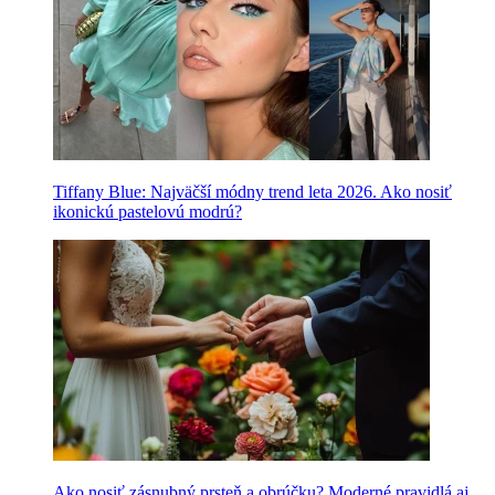
Tiffany Blue: Najväčší módny trend leta 2026. Ako nosiť
ikonickú pastelovú modrú?
Ako nosiť zásnubný prsteň a obrúčku? Moderné pravidlá aj