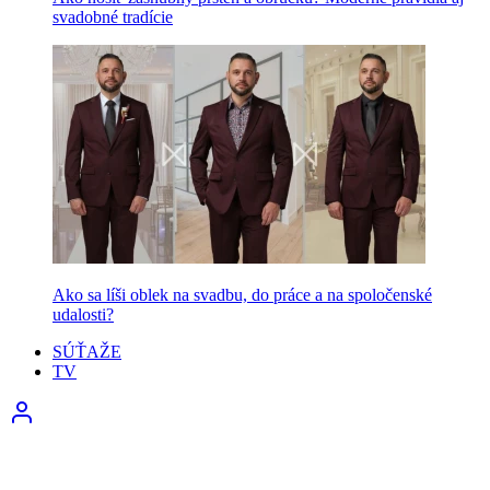
svadobné tradície
Ako sa líši oblek na svadbu, do práce a na spoločenské
udalosti?
SÚŤAŽE
TV