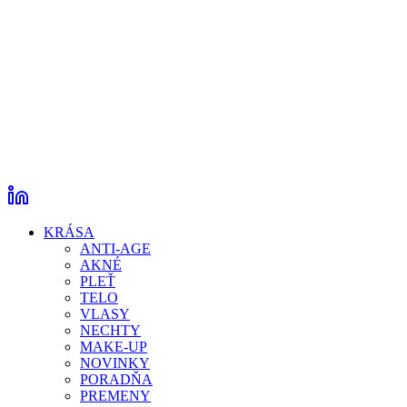
KRÁSA
ANTI-AGE
AKNÉ
PLEŤ
TELO
VLASY
NECHTY
MAKE-UP
NOVINKY
PORADŇA
PREMENY