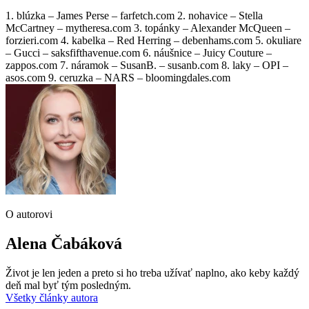
1. blúzka – James Perse – farfetch.com 2. nohavice – Stella
McCartney – mytheresa.com 3. topánky – Alexander McQueen –
forzieri.com 4. kabelka – Red Herring – debenhams.com 5. okuliare
– Gucci – saksfifthavenue.com 6. náušnice – Juicy Couture –
zappos.com 7. náramok – SusanB. – susanb.com 8. laky – OPI –
asos.com 9. ceruzka – NARS – bloomingdales.com
O autorovi
Alena Čabáková
Život je len jeden a preto si ho treba užívať naplno, ako keby každý
deň mal byť tým posledným.
Všetky články autora