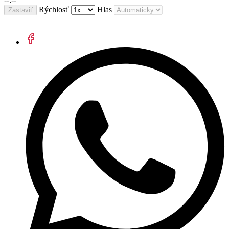
Rýchlosť
Hlas
Zastaviť