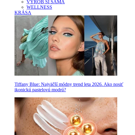
VYROB SI SAMA
WELLNESS
KRÁSA
Tiffany Blue: Najväčší módny trend leta 2026. Ako nosiť
ikonickú pastelovú modrú?