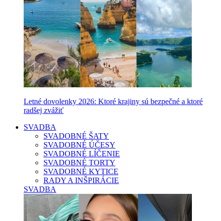
Letné dovolenky 2026: Ktoré krajiny sú bezpečné a ktoré
radšej zvážiť
SVADBA
SVADOBNÉ ŠATY
SVADOBNÉ ÚČESY
SVADOBNÉ LÍČENIE
SVADOBNÉ TORTY
SVADOBNÉ KYTICE
RADY A INŠPIRÁCIE
SVADBA