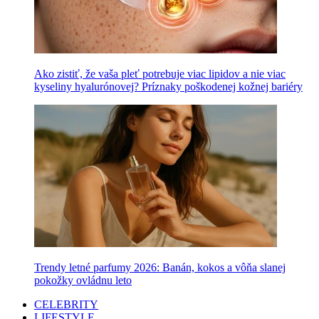
Ako zistiť, že vaša pleť potrebuje viac lipidov a nie viac
kyseliny hyalurónovej? Príznaky poškodenej kožnej bariéry
Trendy letné parfumy 2026: Banán, kokos a vôňa slanej
pokožky ovládnu leto
CELEBRITY
LIFESTYLE