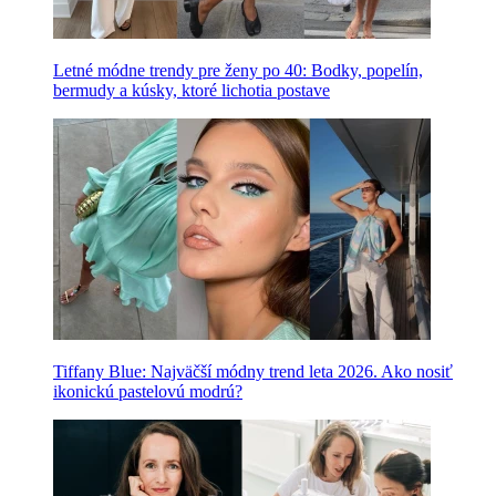
Letné módne trendy pre ženy po 40: Bodky, popelín,
bermudy a kúsky, ktoré lichotia postave
Tiffany Blue: Najväčší módny trend leta 2026. Ako nosiť
ikonickú pastelovú modrú?