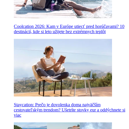
Coolcation 2026: Kam v Európe utiecť pred horúčavami? 10
destinácií, kde si leto užijete bez extrémnych teplôt
Staycation: Prečo je dovolenka doma najväčším
cestovateľským trendom? Ušetríte stovky eur a oddýchnete si
viac