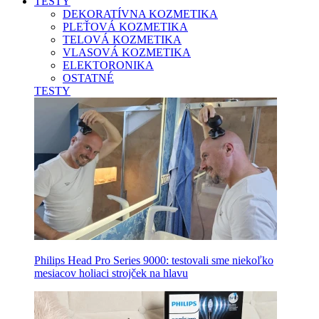
TESTY
DEKORATÍVNA KOZMETIKA
PLEŤOVÁ KOZMETIKA
TELOVÁ KOZMETIKA
VLASOVÁ KOZMETIKA
ELEKTORONIKA
OSTATNÉ
TESTY
Philips Head Pro Series 9000: testovali sme niekoľko
mesiacov holiaci strojček na hlavu