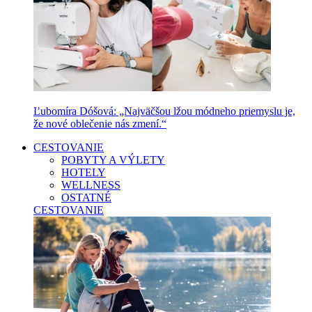
Ľubomíra Dóšová: „Najväčšou lžou módneho priemyslu je,
že nové oblečenie nás zmení.“
CESTOVANIE
POBYTY A VÝLETY
HOTELY
WELLNESS
OSTATNÉ
CESTOVANIE