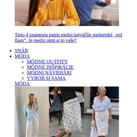
Tieto 4 znamenia patria medzi najväčšie partnerské „red
flags“. Je medzi nimi aj to vaše?
SNÁR
MÓDA
MÓDNE OUTFITY
MÓDNE INŠPIRÁCIE
MÓDNI NÁVRHÁRI
VYROB SI SAMA
MÓDA