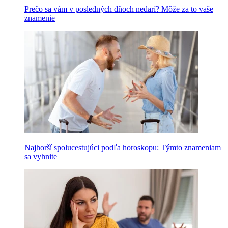
Prečo sa vám v posledných dňoch nedarí? Môže za to vaše
znamenie
Najhorší spolucestujúci podľa horoskopu: Týmto znameniam
sa vyhnite