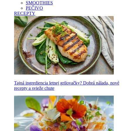
SMOOTHIES
PEČIVO
RECEPTY
Tajná ingrediencia letnej grilovačky? Dobrá nálada, nové
recepty a svieže chute