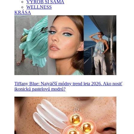
VYROB SI SAMA
WELLNESS
KRÁSA
Tiffany Blue: Najväčší módny trend leta 2026. Ako nosiť
ikonickú pastelovú modrú?