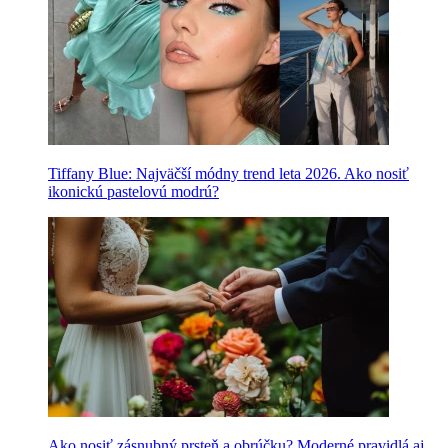
Tiffany Blue: Najväčší módny trend leta 2026. Ako nosiť
ikonickú pastelovú modrú?
Ako nosiť zásnubný prsteň a obrúčku? Moderné pravidlá aj