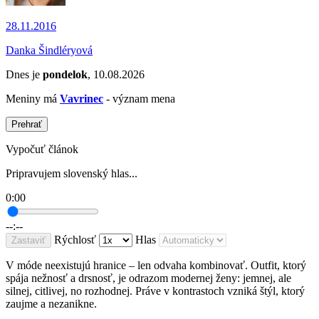
28.11.2016
Danka Šindléryová
Dnes je
pondelok
, 10.08.2026
Meniny má
Vavrinec
- význam mena
Prehrať
Vypočuť článok
Pripravujem slovenský hlas...
0:00
--:--
Rýchlosť
Hlas
Zastaviť
V móde neexistujú hranice – len odvaha kombinovať. Outfit, ktorý
spája nežnosť a drsnosť, je odrazom modernej ženy: jemnej, ale
silnej, citlivej, no rozhodnej. Práve v kontrastoch vzniká štýl, ktorý
zaujme a nezanikne.