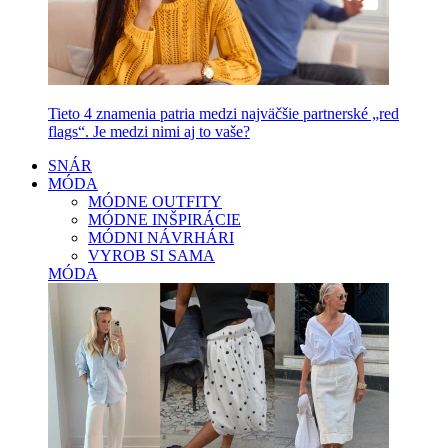
Tieto 4 znamenia patria medzi najväčšie partnerské „red
flags“. Je medzi nimi aj to vaše?
SNÁR
MÓDA
MÓDNE OUTFITY
MÓDNE INŠPIRÁCIE
MÓDNI NÁVRHÁRI
VYROB SI SAMA
MÓDA