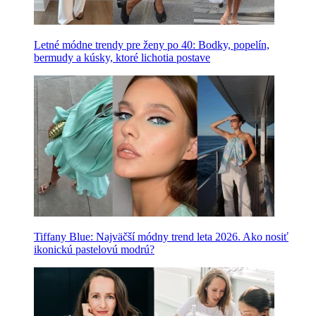
Letné módne trendy pre ženy po 40: Bodky, popelín,
bermudy a kúsky, ktoré lichotia postave
Tiffany Blue: Najväčší módny trend leta 2026. Ako nosiť
ikonickú pastelovú modrú?