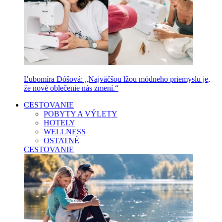
Ľubomíra Dóšová: „Najväčšou lžou módneho priemyslu je,
že nové oblečenie nás zmení.“
CESTOVANIE
POBYTY A VÝLETY
HOTELY
WELLNESS
OSTATNÉ
CESTOVANIE