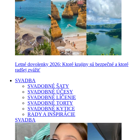
Letné dovolenky 2026: Ktoré krajiny sú bezpečné a ktoré
radšej zvážiť
SVADBA
SVADOBNÉ ŠATY
SVADOBNÉ ÚČESY
SVADOBNÉ LÍČENIE
SVADOBNÉ TORTY
SVADOBNÉ KYTICE
RADY A INŠPIRÁCIE
SVADBA