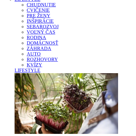
CHUDNUTIE
CVIČENIE
PRE ŽENY
INŠPIRÁCIE
SEBAROZVOJ
VOĽNÝ ČAS
RODINA
DOMÁCNOSŤ
ZÁHRADA
AUTO
ROZHOVORY
KVÍZY
LIFESTYLE