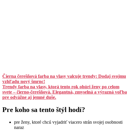
Čierna čerešňová farba na vlasy valcuje trendy: Dodaj svojmu
vzhľadu nový šmrnc!
Trendy farba na vlasy, ktorá tento rok ohúri ženy po celom
svete – čierno-čerešňová. Elegantná, zmyselná a výrazná voľba
pre odvážne aj jemné duše.
Pre koho sa tento štýl hodí?
pre ženy, ktoré chcú vyjadriť viacero strán svojej osobnosti
naraz