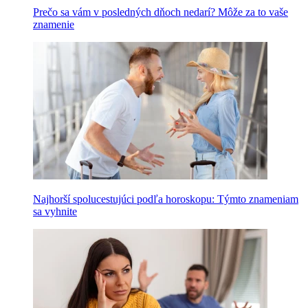
Prečo sa vám v posledných dňoch nedarí? Môže za to vaše
znamenie
Najhorší spolucestujúci podľa horoskopu: Týmto znameniam
sa vyhnite