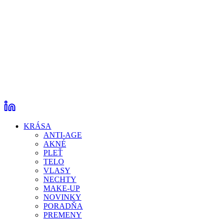
KRÁSA
ANTI-AGE
AKNÉ
PLEŤ
TELO
VLASY
NECHTY
MAKE-UP
NOVINKY
PORADŇA
PREMENY