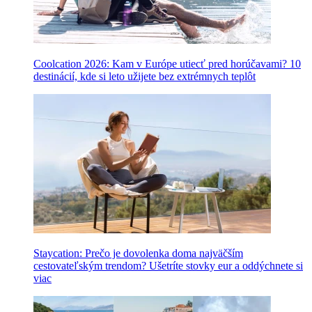
Coolcation 2026: Kam v Európe utiecť pred horúčavami? 10
destinácií, kde si leto užijete bez extrémnych teplôt
Staycation: Prečo je dovolenka doma najväčším
cestovateľským trendom? Ušetríte stovky eur a oddýchnete si
viac