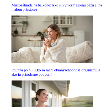
Mikrozáhrada na balkóne: Ako si vytvoriť zelenú oázu aj na
malom priestore?
Imunita po 40: Ako sa mení obranyschopnosť organizmu a
ako ju prirodzene podporiť