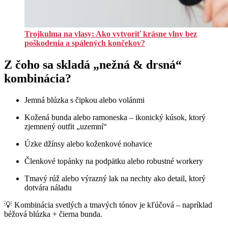
Trojkulma na vlasy: Ako vytvoriť krásne vlny bez
poškodenia a spálených končekov?
Z čoho sa skladá „nežná & drsná“
kombinácia?
Jemná blúzka s čipkou alebo volánmi
Kožená bunda alebo ramoneska – ikonický kúsok, ktorý
zjemnený outfit „uzemní“
Úzke džínsy alebo koženkové nohavice
Členkové topánky na podpätku alebo robustné workery
Tmavý rúž alebo výrazný lak na nechty ako detail, ktorý
dotvára náladu
💡 Kombinácia svetlých a tmavých tónov je kľúčová – napríklad
béžová blúzka + čierna bunda.