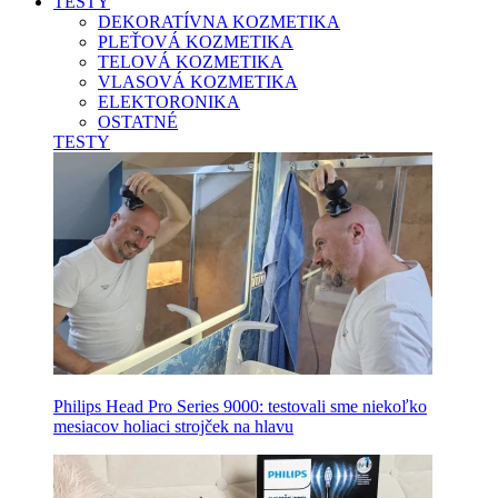
TESTY
DEKORATÍVNA KOZMETIKA
PLEŤOVÁ KOZMETIKA
TELOVÁ KOZMETIKA
VLASOVÁ KOZMETIKA
ELEKTORONIKA
OSTATNÉ
TESTY
Philips Head Pro Series 9000: testovali sme niekoľko
mesiacov holiaci strojček na hlavu