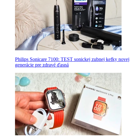
Philips Sonicare 7100: TEST sonickej zubnej kefky novej
generácie pre zdravé ďasná