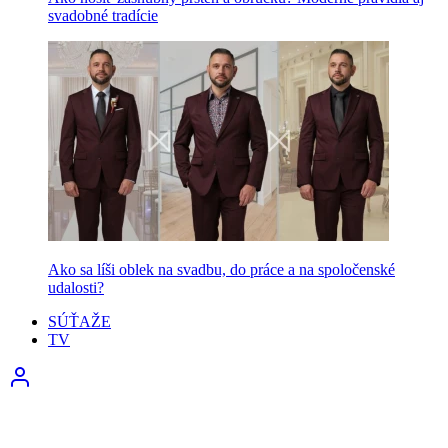
svadobné tradície
Ako sa líši oblek na svadbu, do práce a na spoločenské
udalosti?
SÚŤAŽE
TV