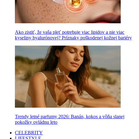
Ako zistiť, že vaša pleť potrebuje viac lipidov a nie viac
kyseliny hyalurónovej? Príznaky poškodenej kožnej bariéry
Trendy letné parfumy 2026: Banán, kokos a vôňa slanej
pokožky ovládnu leto
CELEBRITY
LIFESTYLE