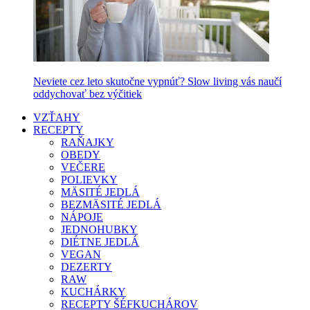
Neviete cez leto skutočne vypnúť? Slow living vás naučí
oddychovať bez výčitiek
VZŤAHY
RECEPTY
RAŇAJKY
OBEDY
VEČERE
POLIEVKY
MÄSITÉ JEDLÁ
BEZMÄSITÉ JEDLÁ
NÁPOJE
JEDNOHUBKY
DIÉTNE JEDLÁ
VEGAN
DEZERTY
RAW
KUCHÁRKY
RECEPTY ŠÉFKUCHÁROV