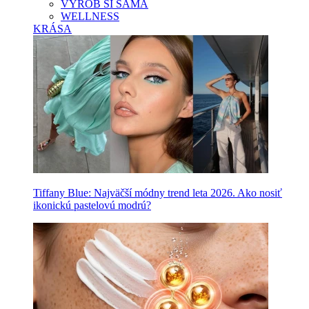
VYROB SI SAMA
WELLNESS
KRÁSA
Tiffany Blue: Najväčší módny trend leta 2026. Ako nosiť
ikonickú pastelovú modrú?