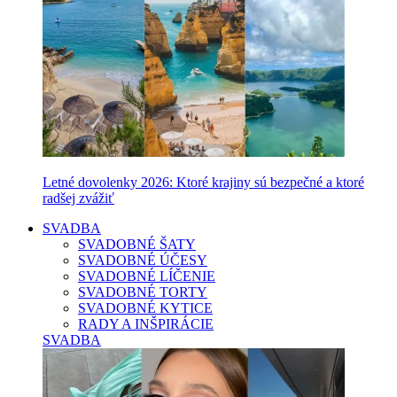
Letné dovolenky 2026: Ktoré krajiny sú bezpečné a ktoré
radšej zvážiť
SVADBA
SVADOBNÉ ŠATY
SVADOBNÉ ÚČESY
SVADOBNÉ LÍČENIE
SVADOBNÉ TORTY
SVADOBNÉ KYTICE
RADY A INŠPIRÁCIE
SVADBA