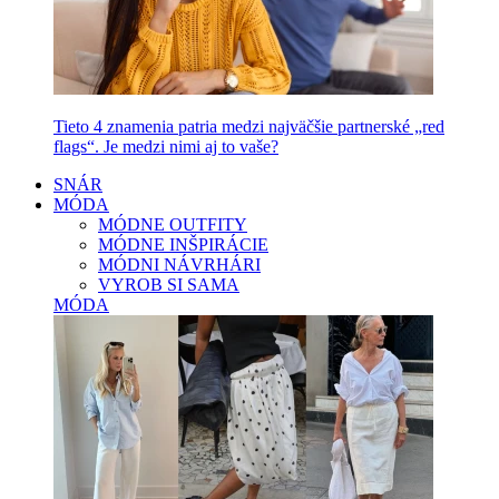
Tieto 4 znamenia patria medzi najväčšie partnerské „red
flags“. Je medzi nimi aj to vaše?
SNÁR
MÓDA
MÓDNE OUTFITY
MÓDNE INŠPIRÁCIE
MÓDNI NÁVRHÁRI
VYROB SI SAMA
MÓDA