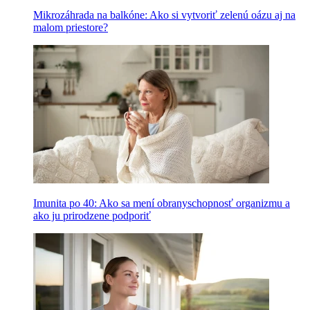
Mikrozáhrada na balkóne: Ako si vytvoriť zelenú oázu aj na
malom priestore?
Imunita po 40: Ako sa mení obranyschopnosť organizmu a
ako ju prirodzene podporiť