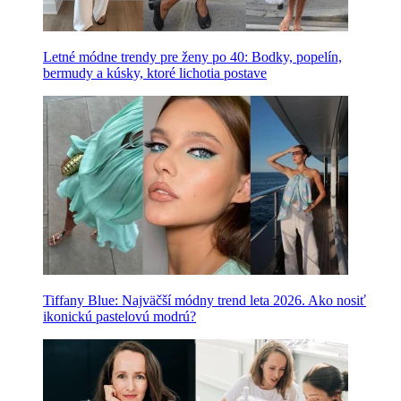
Letné módne trendy pre ženy po 40: Bodky, popelín,
bermudy a kúsky, ktoré lichotia postave
Tiffany Blue: Najväčší módny trend leta 2026. Ako nosiť
ikonickú pastelovú modrú?