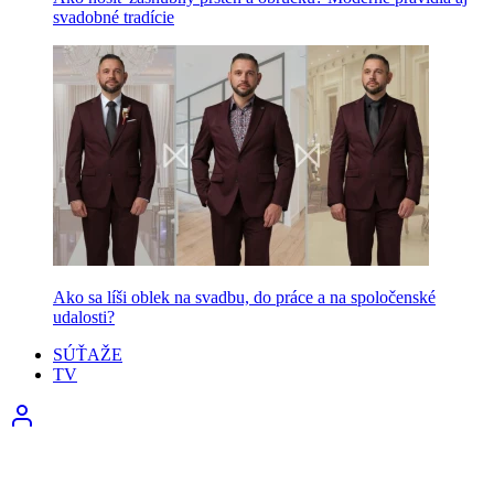
svadobné tradície
Ako sa líši oblek na svadbu, do práce a na spoločenské
udalosti?
SÚŤAŽE
TV