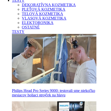
TESTY
DEKORATÍVNA KOZMETIKA
PLEŤOVÁ KOZMETIKA
TELOVÁ KOZMETIKA
VLASOVÁ KOZMETIKA
ELEKTORONIKA
OSTATNÉ
TESTY
Philips Head Pro Series 9000: testovali sme niekoľko
mesiacov holiaci strojček na hlavu