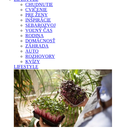
CHUDNUTIE
CVIČENIE
PRE ŽENY
INŠPIRÁCIE
SEBAROZVOJ
VOĽNÝ ČAS
RODINA
DOMÁCNOSŤ
ZÁHRADA
AUTO
ROZHOVORY
KVÍZY
LIFESTYLE