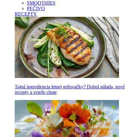
SMOOTHIES
PEČIVO
RECEPTY
Tajná ingrediencia letnej grilovačky? Dobrá nálada, nové
recepty a svieže chute