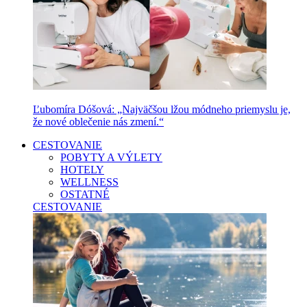
Ľubomíra Dóšová: „Najväčšou lžou módneho priemyslu je,
že nové oblečenie nás zmení.“
CESTOVANIE
POBYTY A VÝLETY
HOTELY
WELLNESS
OSTATNÉ
CESTOVANIE