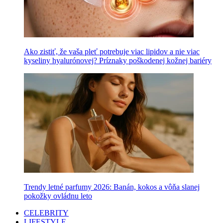
Ako zistiť, že vaša pleť potrebuje viac lipidov a nie viac
kyseliny hyalurónovej? Príznaky poškodenej kožnej bariéry
Trendy letné parfumy 2026: Banán, kokos a vôňa slanej
pokožky ovládnu leto
CELEBRITY
LIFESTYLE