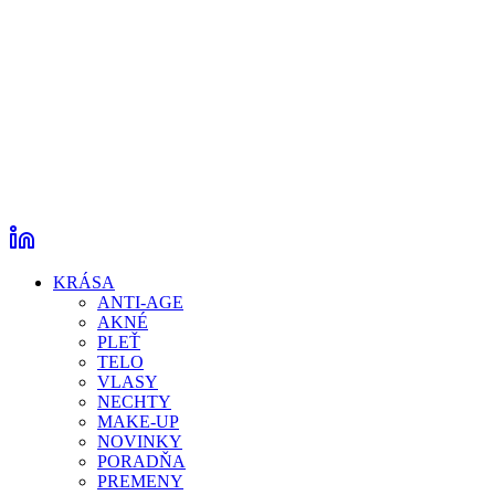
KRÁSA
ANTI-AGE
AKNÉ
PLEŤ
TELO
VLASY
NECHTY
MAKE-UP
NOVINKY
PORADŇA
PREMENY