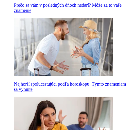
Prečo sa vám v posledných dňoch nedarí? Môže za to vaše
znamenie
Najhorší spolucestujúci podľa horoskopu: Týmto znameniam
sa vyhnite