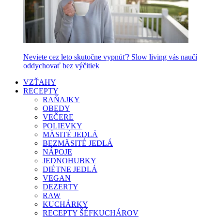
Neviete cez leto skutočne vypnúť? Slow living vás naučí
oddychovať bez výčitiek
VZŤAHY
RECEPTY
RAŇAJKY
OBEDY
VEČERE
POLIEVKY
MÄSITÉ JEDLÁ
BEZMÄSITÉ JEDLÁ
NÁPOJE
JEDNOHUBKY
DIÉTNE JEDLÁ
VEGAN
DEZERTY
RAW
KUCHÁRKY
RECEPTY ŠÉFKUCHÁROV