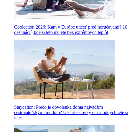
Coolcation 2026: Kam v Európe utiecť pred horúčavami? 10
destinácií, kde si leto užijete bez extrémnych teplôt
Staycation: Prečo je dovolenka doma najväčším
cestovateľským trendom? Ušetríte stovky eur a oddýchnete si
viac