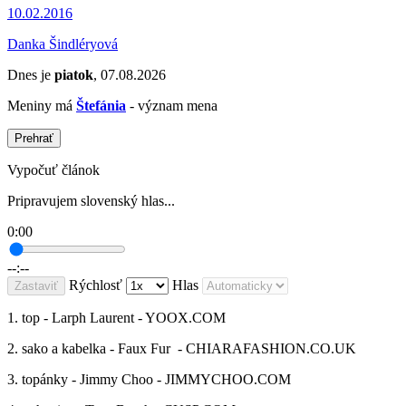
10.02.2016
Danka Šindléryová
Dnes je
piatok
, 07.08.2026
Meniny má
Štefánia
- význam mena
Prehrať
Vypočuť článok
Pripravujem slovenský hlas...
0:00
--:--
Rýchlosť
Hlas
Zastaviť
1. top - Larph Laurent - YOOX.COM
2. sako a kabelka - Faux Fur - CHIARAFASHION.CO.UK
3. topánky - Jimmy Choo - JIMMYCHOO.COM