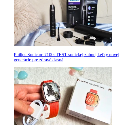
Philips Sonicare 7100: TEST sonickej zubnej kefky novej
generácie pre zdravé ďasná