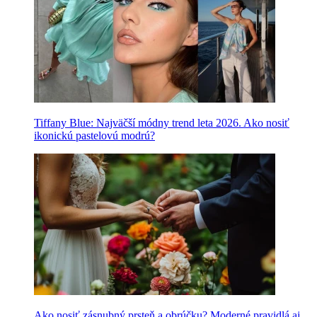
Tiffany Blue: Najväčší módny trend leta 2026. Ako nosiť
ikonickú pastelovú modrú?
Ako nosiť zásnubný prsteň a obrúčku? Moderné pravidlá aj