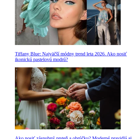
Tiffany Blue: Najväčší módny trend leta 2026. Ako nosiť
ikonickú pastelovú modrú?
Ako nosiť zásnubný prsteň a obrúčku? Moderné pravidlá aj