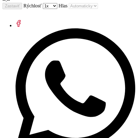
Rýchlosť
Hlas
Zastaviť