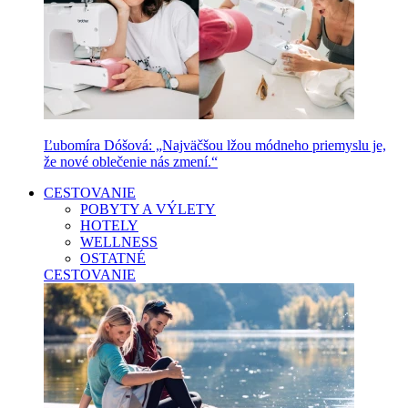
Ľubomíra Dóšová: „Najväčšou lžou módneho priemyslu je,
že nové oblečenie nás zmení.“
CESTOVANIE
POBYTY A VÝLETY
HOTELY
WELLNESS
OSTATNÉ
CESTOVANIE