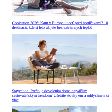
Coolcation 2026: Kam v Európe utiecť pred horúčavami? 10
destinácií, kde si leto užijete bez extrémnych teplôt
Staycation: Prečo je dovolenka doma najväčším
cestovateľským trendom? Ušetríte stovky eur a oddýchnete si
viac