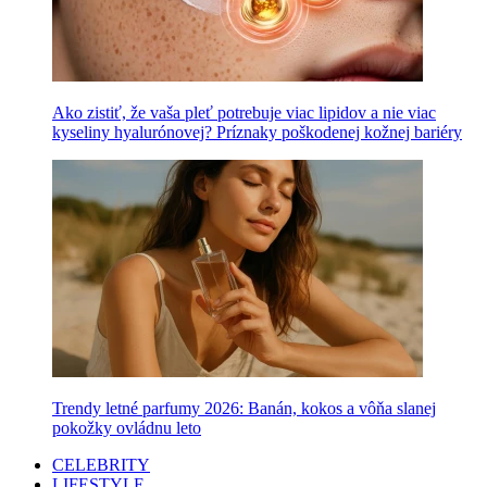
Ako zistiť, že vaša pleť potrebuje viac lipidov a nie viac
kyseliny hyalurónovej? Príznaky poškodenej kožnej bariéry
Trendy letné parfumy 2026: Banán, kokos a vôňa slanej
pokožky ovládnu leto
CELEBRITY
LIFESTYLE