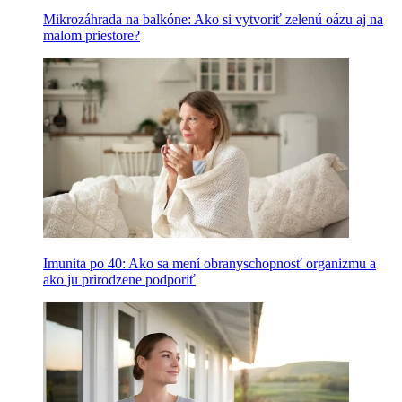
Mikrozáhrada na balkóne: Ako si vytvoriť zelenú oázu aj na
malom priestore?
Imunita po 40: Ako sa mení obranyschopnosť organizmu a
ako ju prirodzene podporiť