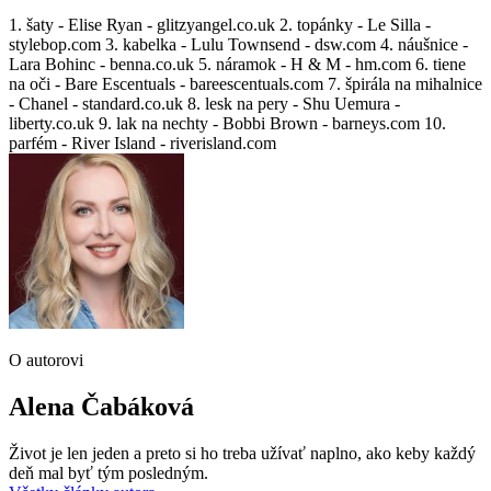
1. šaty - Elise Ryan - glitzyangel.co.uk 2. topánky - Le Silla -
stylebop.com 3. kabelka - Lulu Townsend - dsw.com 4. náušnice -
Lara Bohinc - benna.co.uk 5. náramok - H & M - hm.com 6. tiene
na oči - Bare Escentuals - bareescentuals.com 7. špirála na mihalnice
- Chanel - standard.co.uk 8. lesk na pery - Shu Uemura -
liberty.co.uk 9. lak na nechty - Bobbi Brown - barneys.com 10.
parfém - River Island - riverisland.com
O autorovi
Alena Čabáková
Život je len jeden a preto si ho treba užívať naplno, ako keby každý
deň mal byť tým posledným.