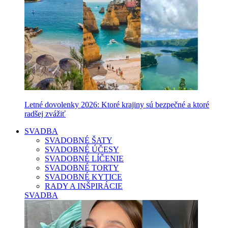
Letné dovolenky 2026: Ktoré krajiny sú bezpečné a ktoré
radšej zvážiť
SVADBA
SVADOBNÉ ŠATY
SVADOBNÉ ÚČESY
SVADOBNÉ LÍČENIE
SVADOBNÉ TORTY
SVADOBNÉ KYTICE
RADY A INŠPIRÁCIE
SVADBA