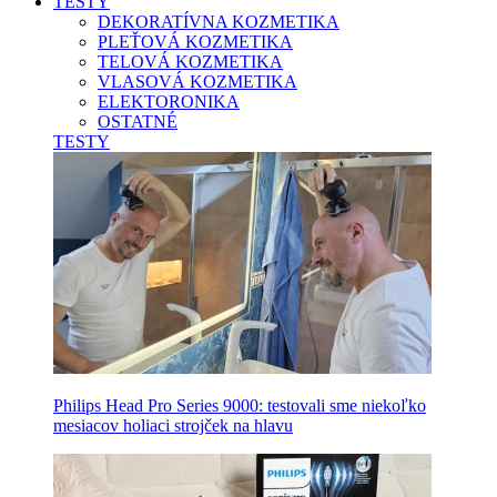
TESTY
DEKORATÍVNA KOZMETIKA
PLEŤOVÁ KOZMETIKA
TELOVÁ KOZMETIKA
VLASOVÁ KOZMETIKA
ELEKTORONIKA
OSTATNÉ
TESTY
Philips Head Pro Series 9000: testovali sme niekoľko
mesiacov holiaci strojček na hlavu