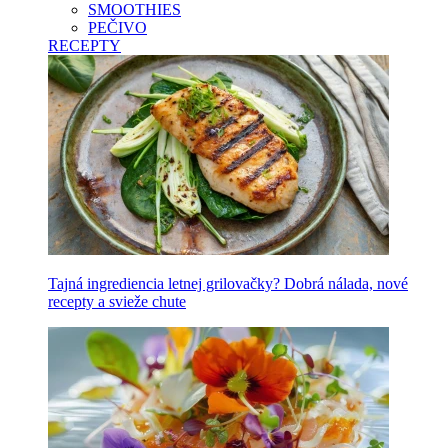
SMOOTHIES
PEČIVO
RECEPTY
Tajná ingrediencia letnej grilovačky? Dobrá nálada, nové
recepty a svieže chute