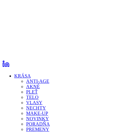
KRÁSA
ANTI-AGE
AKNÉ
PLEŤ
TELO
VLASY
NECHTY
MAKE-UP
NOVINKY
PORADŇA
PREMENY