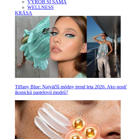
VYROB SI SAMA
WELLNESS
KRÁSA
Tiffany Blue: Najväčší módny trend leta 2026. Ako nosiť
ikonickú pastelovú modrú?