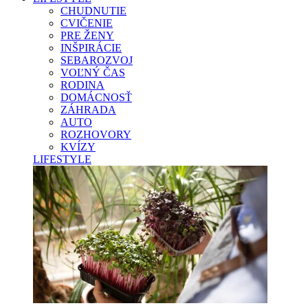
CHUDNUTIE
CVIČENIE
PRE ŽENY
INŠPIRÁCIE
SEBAROZVOJ
VOĽNÝ ČAS
RODINA
DOMÁCNOSŤ
ZÁHRADA
AUTO
ROZHOVORY
KVÍZY
LIFESTYLE