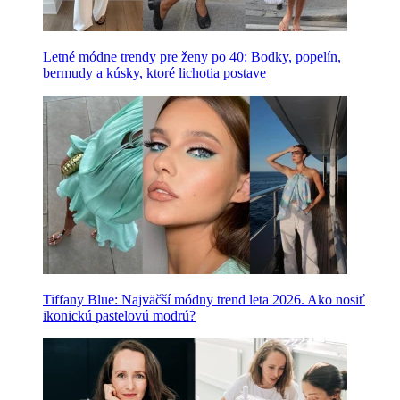
Letné módne trendy pre ženy po 40: Bodky, popelín,
bermudy a kúsky, ktoré lichotia postave
Tiffany Blue: Najväčší módny trend leta 2026. Ako nosiť
ikonickú pastelovú modrú?