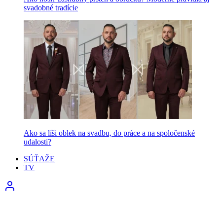
svadobné tradície
Ako sa líši oblek na svadbu, do práce a na spoločenské
udalosti?
SÚŤAŽE
TV