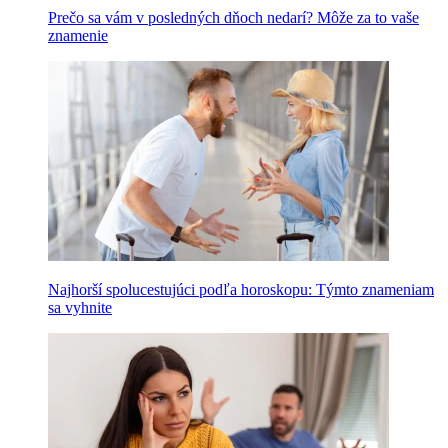
Prečo sa vám v posledných dňoch nedarí? Môže za to vaše
znamenie
Najhorší spolucestujúci podľa horoskopu: Týmto znameniam
sa vyhnite