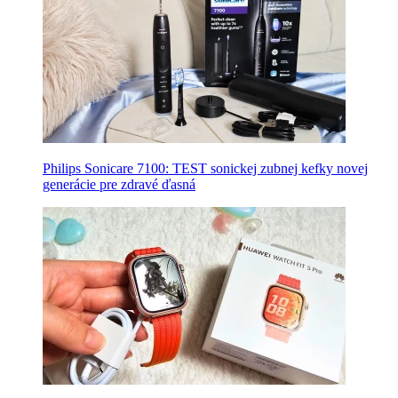
Philips Sonicare 7100: TEST sonickej zubnej kefky novej
generácie pre zdravé ďasná