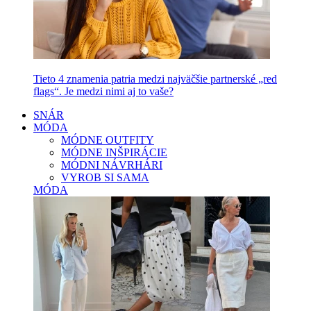
Tieto 4 znamenia patria medzi najväčšie partnerské „red
flags“. Je medzi nimi aj to vaše?
SNÁR
MÓDA
MÓDNE OUTFITY
MÓDNE INŠPIRÁCIE
MÓDNI NÁVRHÁRI
VYROB SI SAMA
MÓDA