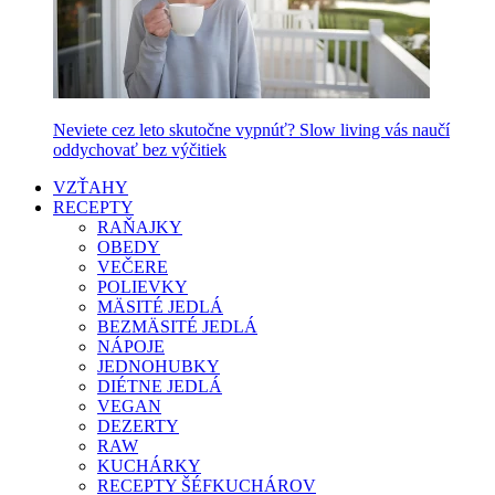
Neviete cez leto skutočne vypnúť? Slow living vás naučí
oddychovať bez výčitiek
VZŤAHY
RECEPTY
RAŇAJKY
OBEDY
VEČERE
POLIEVKY
MÄSITÉ JEDLÁ
BEZMÄSITÉ JEDLÁ
NÁPOJE
JEDNOHUBKY
DIÉTNE JEDLÁ
VEGAN
DEZERTY
RAW
KUCHÁRKY
RECEPTY ŠÉFKUCHÁROV