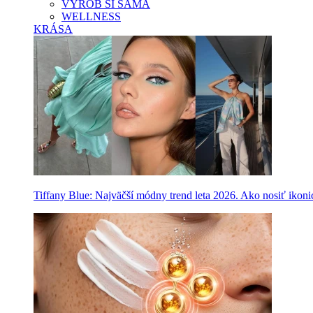
VYROB SI SAMA
WELLNESS
KRÁSA
Tiffany Blue: Najväčší módny trend leta 2026. Ako nosiť ikon