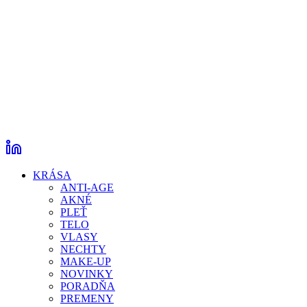
KRÁSA
ANTI-AGE
AKNÉ
PLEŤ
TELO
VLASY
NECHTY
MAKE-UP
NOVINKY
PORADŇA
PREMENY