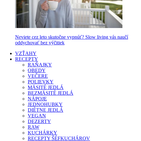
Neviete cez leto skutočne vypnúť? Slow living vás naučí
oddychovať bez výčitiek
VZŤAHY
RECEPTY
RAŇAJKY
OBEDY
VEČERE
POLIEVKY
MÄSITÉ JEDLÁ
BEZMÄSITÉ JEDLÁ
NÁPOJE
JEDNOHUBKY
DIÉTNE JEDLÁ
VEGAN
DEZERTY
RAW
KUCHÁRKY
RECEPTY ŠÉFKUCHÁROV