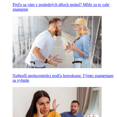
Prečo sa vám v posledných dňoch nedarí? Môže za to vaše
znamenie
Najhorší spolucestujúci podľa horoskopu: Týmto znameniam
sa vyhnite