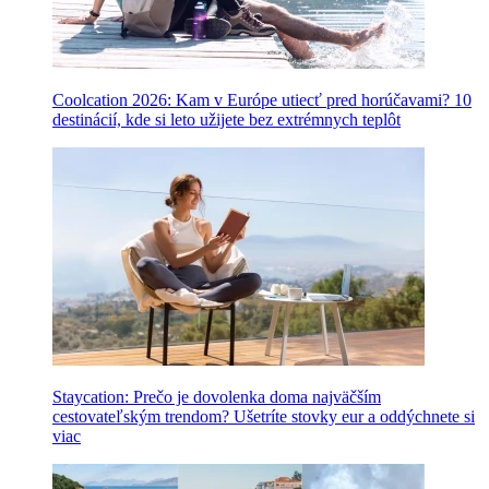
Coolcation 2026: Kam v Európe utiecť pred horúčavami? 10
destinácií, kde si leto užijete bez extrémnych teplôt
Staycation: Prečo je dovolenka doma najväčším
cestovateľským trendom? Ušetríte stovky eur a oddýchnete si
viac