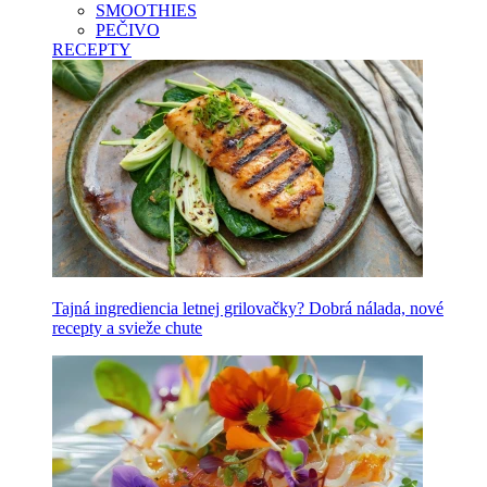
SMOOTHIES
PEČIVO
RECEPTY
Tajná ingrediencia letnej grilovačky? Dobrá nálada, nové
recepty a svieže chute