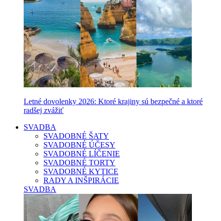
Letné dovolenky 2026: Ktoré krajiny sú bezpečné a ktoré
radšej zvážiť
SVADBA
SVADOBNÉ ŠATY
SVADOBNÉ ÚČESY
SVADOBNÉ LÍČENIE
SVADOBNÉ TORTY
SVADOBNÉ KYTICE
RADY A INŠPIRÁCIE
SVADBA