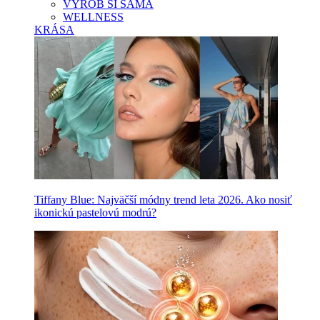
VYROB SI SAMA
WELLNESS
KRÁSA
Tiffany Blue: Najväčší módny trend leta 2026. Ako nosiť
ikonickú pastelovú modrú?