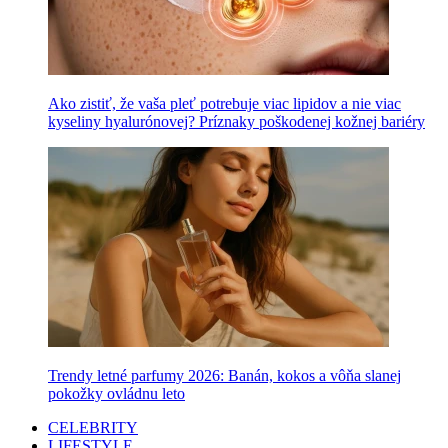
Ako zistiť, že vaša pleť potrebuje viac lipidov a nie viac
kyseliny hyalurónovej? Príznaky poškodenej kožnej bariéry
Trendy letné parfumy 2026: Banán, kokos a vôňa slanej
pokožky ovládnu leto
CELEBRITY
LIFESTYLE