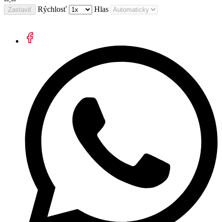
Rýchlosť
Hlas
Zastaviť