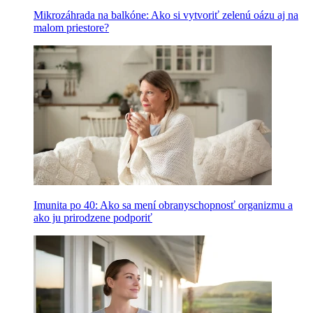
Mikrozáhrada na balkóne: Ako si vytvoriť zelenú oázu aj na
malom priestore?
Imunita po 40: Ako sa mení obranyschopnosť organizmu a
ako ju prirodzene podporiť