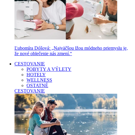
Ľubomíra Dóšová: „Najväčšou lžou módneho priemyslu je,
že nové oblečenie nás zmení.“
CESTOVANIE
POBYTY A VÝLETY
HOTELY
WELLNESS
OSTATNÉ
CESTOVANIE