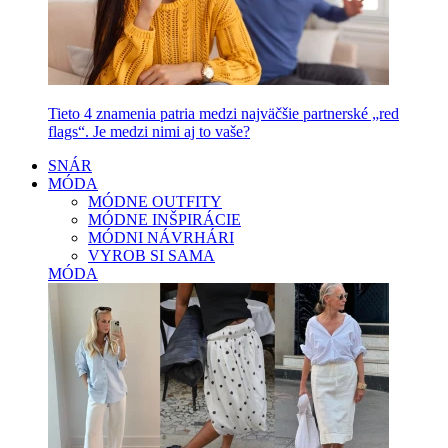
Tieto 4 znamenia patria medzi najväčšie partnerské „red
flags“. Je medzi nimi aj to vaše?
SNÁR
MÓDA
MÓDNE OUTFITY
MÓDNE INŠPIRÁCIE
MÓDNI NÁVRHÁRI
VYROB SI SAMA
MÓDA