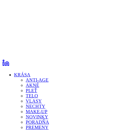
KRÁSA
ANTI-AGE
AKNÉ
PLEŤ
TELO
VLASY
NECHTY
MAKE-UP
NOVINKY
PORADŇA
PREMENY