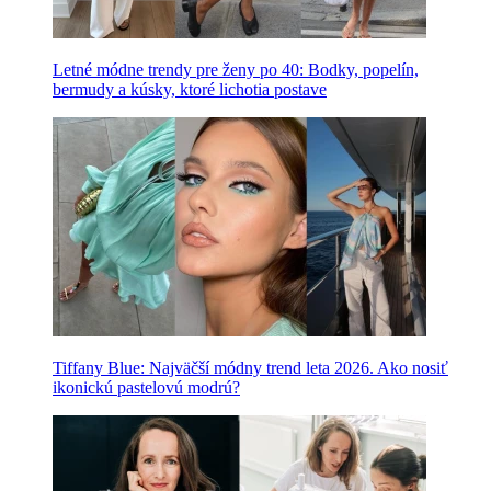
Letné módne trendy pre ženy po 40: Bodky, popelín,
bermudy a kúsky, ktoré lichotia postave
Tiffany Blue: Najväčší módny trend leta 2026. Ako nosiť
ikonickú pastelovú modrú?