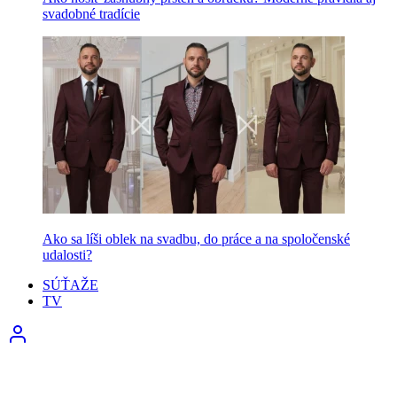
svadobné tradície
Ako sa líši oblek na svadbu, do práce a na spoločenské
udalosti?
SÚŤAŽE
TV