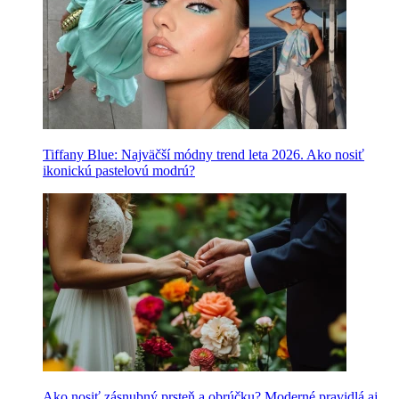
Tiffany Blue: Najväčší módny trend leta 2026. Ako nosiť
ikonickú pastelovú modrú?
Ako nosiť zásnubný prsteň a obrúčku? Moderné pravidlá aj