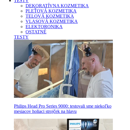
TESTY
DEKORATÍVNA KOZMETIKA
PLEŤOVÁ KOZMETIKA
TELOVÁ KOZMETIKA
VLASOVÁ KOZMETIKA
ELEKTORONIKA
OSTATNÉ
TESTY
Philips Head Pro Series 9000: testovali sme niekoľko
mesiacov holiaci strojček na hlavu