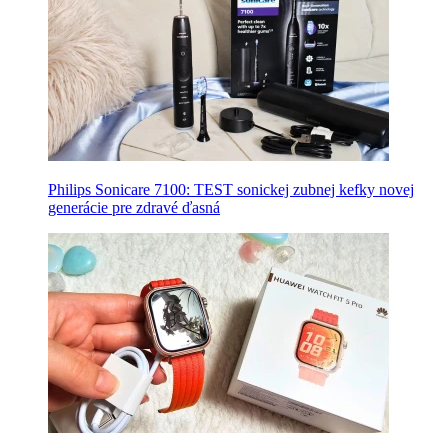
Philips Sonicare 7100: TEST sonickej zubnej kefky novej
generácie pre zdravé ďasná