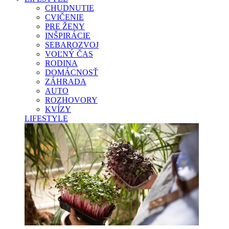
CHUDNUTIE
CVIČENIE
PRE ŽENY
INŠPIRÁCIE
SEBAROZVOJ
VOĽNÝ ČAS
RODINA
DOMÁCNOSŤ
ZÁHRADA
AUTO
ROZHOVORY
KVÍZY
LIFESTYLE