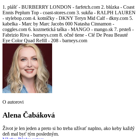
1. plášť - BURBERRY LONDON - farfetch.com 2. blúzka - Coast
Ennis Peplum Top - coast-stores.com 3. sukňa - RALPH LAUREN
- stylebop.com 4. kotníčky - DKNY Teryn Mid Calf - dkny.com 5.
kabelka - Marc by Marc Jacobs 000 Natasha Cinnamon -
coggles.com 6. kozmetická taška - MANGO - mango.sk 7. prsteň -
Fabrizio Riva - barneys.com 8. očné tiene - Clé De Peau Beauté
Eye Color Quad Refill - 208 - barneys.com
O autorovi
Alena Čabáková
Život je len jeden a preto si ho treba užívať naplno, ako keby každý
deň mal byť tým posledným.