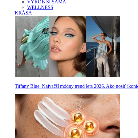
VYROB SI SAMA
WELLNESS
KRÁSA
Tiffany Blue: Najväčší módny trend leta 2026. Ako nosiť ikon