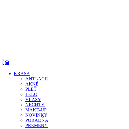
KRÁSA
ANTI-AGE
AKNÉ
PLEŤ
TELO
VLASY
NECHTY
MAKE-UP
NOVINKY
PORADŇA
PREMENY