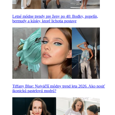
Letné módne trendy pre ženy po 40: Bodky, popelín,
bermudy a kúsky, ktoré lichotia postave
Tiffany Blue: Najväčší módny trend leta 2026. Ako nosiť
ikonickú pastelovú modrú?