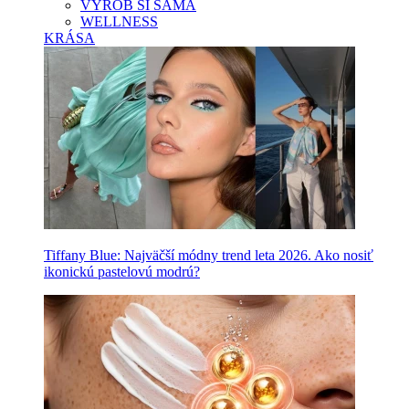
VYROB SI SAMA
WELLNESS
KRÁSA
Tiffany Blue: Najväčší módny trend leta 2026. Ako nosiť
ikonickú pastelovú modrú?