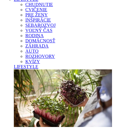
CHUDNUTIE
CVIČENIE
PRE ŽENY
INŠPIRÁCIE
SEBAROZVOJ
VOĽNÝ ČAS
RODINA
DOMÁCNOSŤ
ZÁHRADA
AUTO
ROZHOVORY
KVÍZY
LIFESTYLE