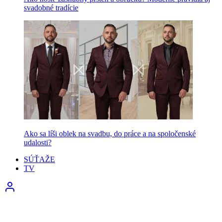
svadobné tradície
Ako sa líši oblek na svadbu, do práce a na spoločenské
udalosti?
SÚŤAŽE
TV