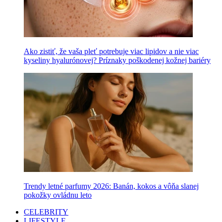
Ako zistiť, že vaša pleť potrebuje viac lipidov a nie viac
kyseliny hyalurónovej? Príznaky poškodenej kožnej bariéry
Trendy letné parfumy 2026: Banán, kokos a vôňa slanej
pokožky ovládnu leto
CELEBRITY
LIFESTYLE