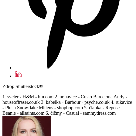
Zdroj: Shutterstock®
1. sveter - H&M - hm.com 2. nohavice - Custo Barcelona Andy -
houseoffraser.co.uk 3. kabelka - Barbour - psyche.co.uk 4. rukavice
- Plush Snowflake Mittens - shopbop.com 5. čiapka - Repose
Beanie - allsaints.com 6. čižmy - Casual - sammydress.com