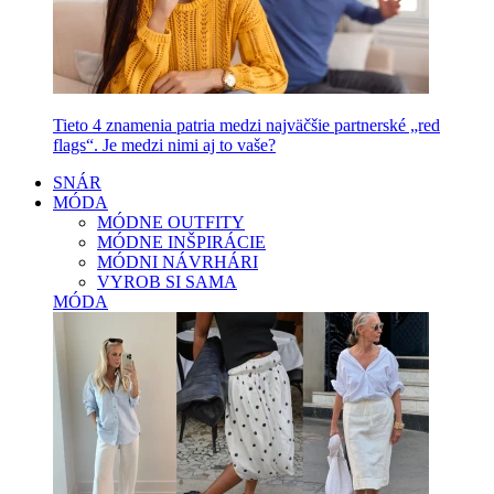
Tieto 4 znamenia patria medzi najväčšie partnerské „red
flags“. Je medzi nimi aj to vaše?
SNÁR
MÓDA
MÓDNE OUTFITY
MÓDNE INŠPIRÁCIE
MÓDNI NÁVRHÁRI
VYROB SI SAMA
MÓDA