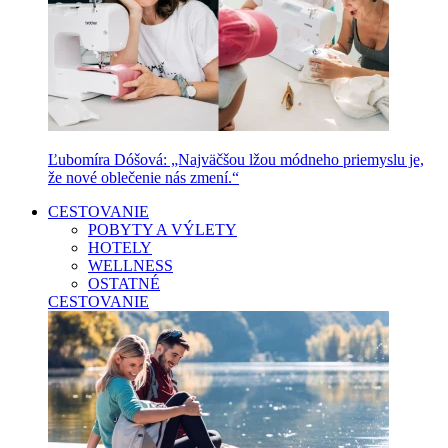
Ľubomíra Dóšová: „Najväčšou lžou módneho priemyslu je,
že nové oblečenie nás zmení.“
CESTOVANIE
POBYTY A VÝLETY
HOTELY
WELLNESS
OSTATNÉ
CESTOVANIE