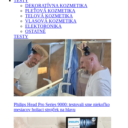
TESTY
DEKORATÍVNA KOZMETIKA
PLEŤOVÁ KOZMETIKA
TELOVÁ KOZMETIKA
VLASOVÁ KOZMETIKA
ELEKTORONIKA
OSTATNÉ
TESTY
Philips Head Pro Series 9000: testovali sme niekoľko
mesiacov holiaci strojček na hlavu