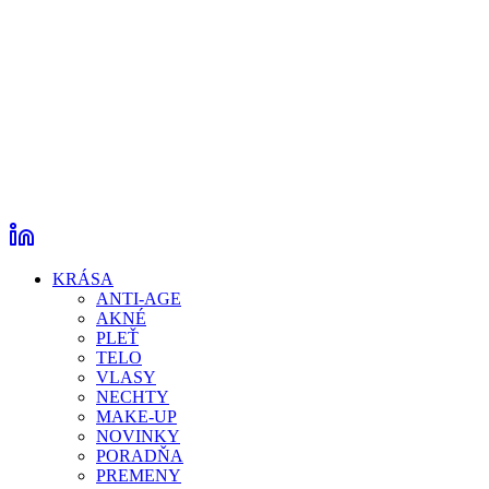
KRÁSA
ANTI-AGE
AKNÉ
PLEŤ
TELO
VLASY
NECHTY
MAKE-UP
NOVINKY
PORADŇA
PREMENY