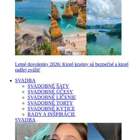
Letné dovolenky 2026: Ktoré krajiny sú bezpečné a ktoré
radšej zvážiť
SVADBA
SVADOBNÉ ŠATY
SVADOBNÉ ÚČESY
SVADOBNÉ LÍČENIE
SVADOBNÉ TORTY
SVADOBNÉ KYTICE
RADY A INŠPIRÁCIE
SVADBA