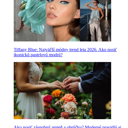
Tiffany Blue: Najväčší módny trend leta 2026. Ako nosiť
ikonickú pastelovú modrú?
Ako nosiť zásnubný prsteň a obrúčku? Moderné pravidlá aj