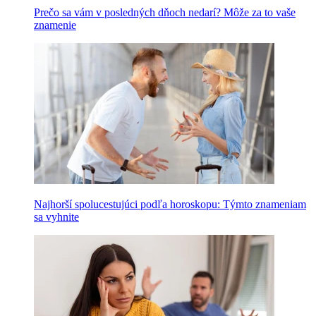
Prečo sa vám v posledných dňoch nedarí? Môže za to vaše
znamenie
Najhorší spolucestujúci podľa horoskopu: Týmto znameniam
sa vyhnite