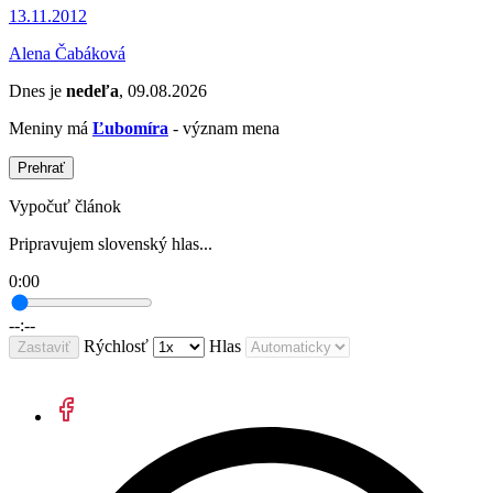
13.11.2012
Alena Čabáková
Dnes je
nedeľa
, 09.08.2026
Meniny má
Ľubomíra
- význam mena
Prehrať
Vypočuť článok
Pripravujem slovenský hlas...
0:00
--:--
Rýchlosť
Hlas
Zastaviť