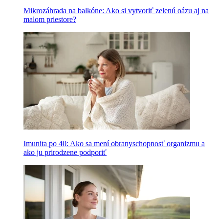
Mikrozáhrada na balkóne: Ako si vytvoriť zelenú oázu aj na
malom priestore?
Imunita po 40: Ako sa mení obranyschopnosť organizmu a
ako ju prirodzene podporiť