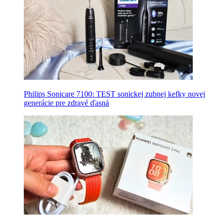
Philips Sonicare 7100: TEST sonickej zubnej kefky novej
generácie pre zdravé ďasná