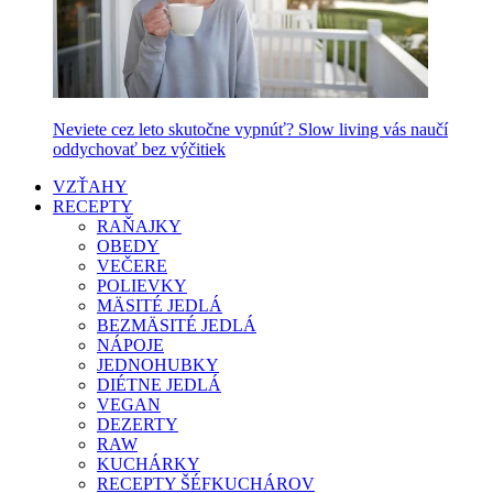
Neviete cez leto skutočne vypnúť? Slow living vás naučí
oddychovať bez výčitiek
VZŤAHY
RECEPTY
RAŇAJKY
OBEDY
VEČERE
POLIEVKY
MÄSITÉ JEDLÁ
BEZMÄSITÉ JEDLÁ
NÁPOJE
JEDNOHUBKY
DIÉTNE JEDLÁ
VEGAN
DEZERTY
RAW
KUCHÁRKY
RECEPTY ŠÉFKUCHÁROV