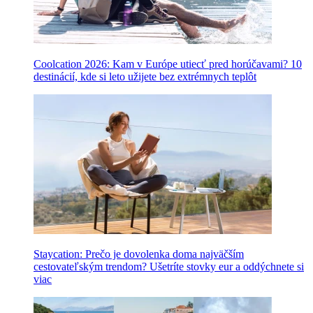
Coolcation 2026: Kam v Európe utiecť pred horúčavami? 10
destinácií, kde si leto užijete bez extrémnych teplôt
Staycation: Prečo je dovolenka doma najväčším
cestovateľským trendom? Ušetríte stovky eur a oddýchnete si
viac