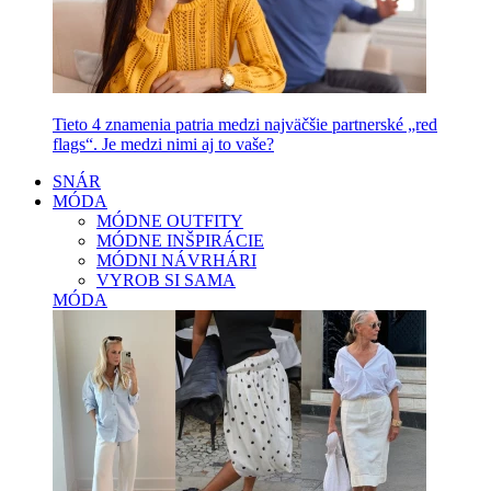
Tieto 4 znamenia patria medzi najväčšie partnerské „red
flags“. Je medzi nimi aj to vaše?
SNÁR
MÓDA
MÓDNE OUTFITY
MÓDNE INŠPIRÁCIE
MÓDNI NÁVRHÁRI
VYROB SI SAMA
MÓDA