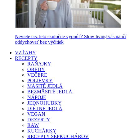
Neviete cez leto skutočne vypnúť? Slow living vás naučí
oddychovať bez výčitiek
VZŤAHY
RECEPTY
RAŇAJKY
OBEDY
VEČERE
POLIEVKY
MÄSITÉ JEDLÁ
BEZMÄSITÉ JEDLÁ
NÁPOJE
JEDNOHUBKY
DIÉTNE JEDLÁ
VEGAN
DEZERTY
RAW
KUCHÁRKY
RECEPTY ŠÉFKUCHÁROV