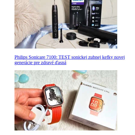
Philips Sonicare 7100: TEST sonickej zubnej kefky novej
generácie pre zdravé ďasná