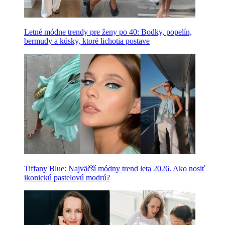
Letné módne trendy pre ženy po 40: Bodky, popelín,
bermudy a kúsky, ktoré lichotia postave
Tiffany Blue: Najväčší módny trend leta 2026. Ako nosiť
ikonickú pastelovú modrú?