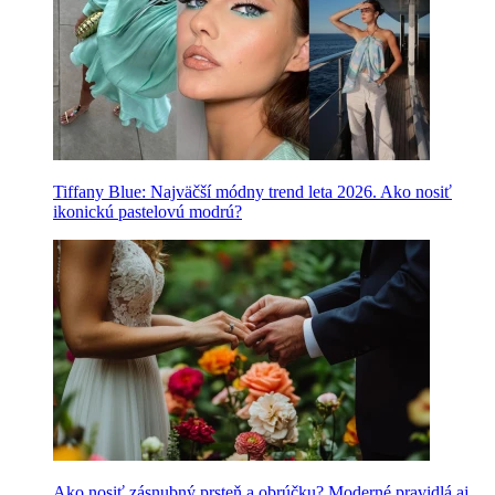
Tiffany Blue: Najväčší módny trend leta 2026. Ako nosiť
ikonickú pastelovú modrú?
Ako nosiť zásnubný prsteň a obrúčku? Moderné pravidlá aj