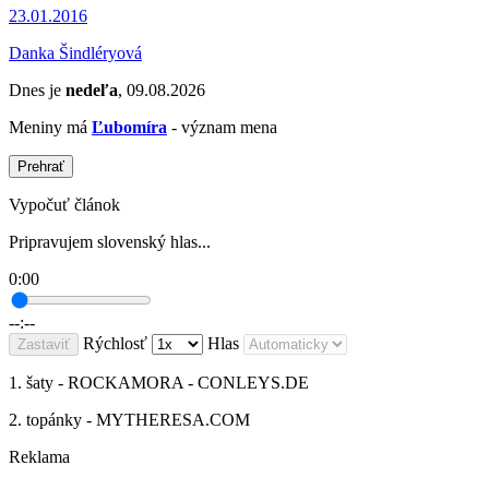
23.01.2016
Danka Šindléryová
Dnes je
nedeľa
, 09.08.2026
Meniny má
Ľubomíra
- význam mena
Prehrať
Vypočuť článok
Pripravujem slovenský hlas...
0:00
--:--
Rýchlosť
Hlas
Zastaviť
1. šaty - ROCKAMORA - CONLEYS.DE
2. topánky - MYTHERESA.COM
Reklama