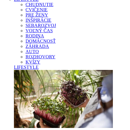
CHUDNUTIE
CVIČENIE
PRE ŽENY
INŠPIRÁCIE
SEBAROZVOJ
VOĽNÝ ČAS
RODINA
DOMÁCNOSŤ
ZÁHRADA
AUTO
ROZHOVORY
KVÍZY
LIFESTYLE