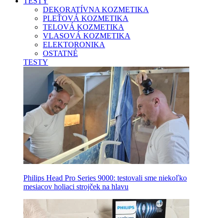
TESTY
DEKORATÍVNA KOZMETIKA
PLEŤOVÁ KOZMETIKA
TELOVÁ KOZMETIKA
VLASOVÁ KOZMETIKA
ELEKTORONIKA
OSTATNÉ
TESTY
Philips Head Pro Series 9000: testovali sme niekoľko
mesiacov holiaci strojček na hlavu