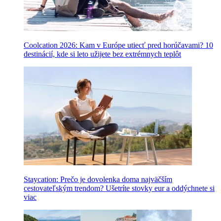
Coolcation 2026: Kam v Európe utiecť pred horúčavami? 10
destinácií, kde si leto užijete bez extrémnych teplôt
Staycation: Prečo je dovolenka doma najväčším
cestovateľským trendom? Ušetríte stovky eur a oddýchnete si
viac