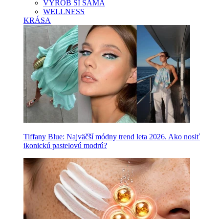
VYROB SI SAMA
WELLNESS
KRÁSA
Tiffany Blue: Najväčší módny trend leta 2026. Ako nosiť
ikonickú pastelovú modrú?