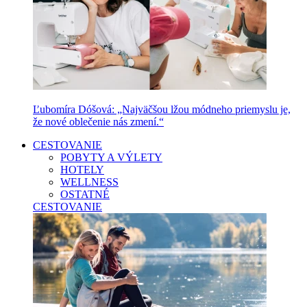
Ľubomíra Dóšová: „Najväčšou lžou módneho priemyslu je,
že nové oblečenie nás zmení.“
CESTOVANIE
POBYTY A VÝLETY
HOTELY
WELLNESS
OSTATNÉ
CESTOVANIE