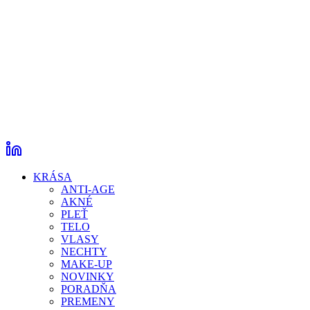
KRÁSA
ANTI-AGE
AKNÉ
PLEŤ
TELO
VLASY
NECHTY
MAKE-UP
NOVINKY
PORADŇA
PREMENY