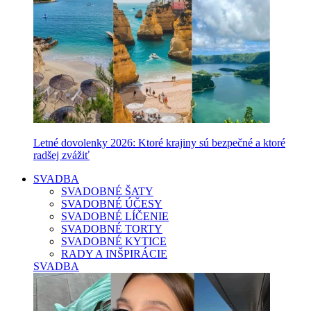
Letné dovolenky 2026: Ktoré krajiny sú bezpečné a ktoré
radšej zvážiť
SVADBA
SVADOBNÉ ŠATY
SVADOBNÉ ÚČESY
SVADOBNÉ LÍČENIE
SVADOBNÉ TORTY
SVADOBNÉ KYTICE
RADY A INŠPIRÁCIE
SVADBA