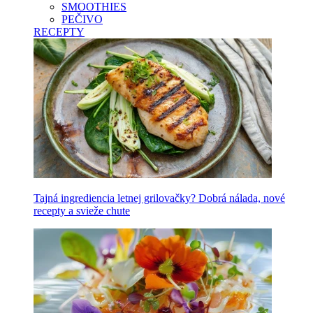
SMOOTHIES
PEČIVO
RECEPTY
Tajná ingrediencia letnej grilovačky? Dobrá nálada, nové
recepty a svieže chute