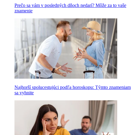
Prečo sa vám v posledných dňoch nedarí? Môže za to vaše
znamenie
Najhorší spolucestujúci podľa horoskopu: Týmto znameniam
sa vyhnite