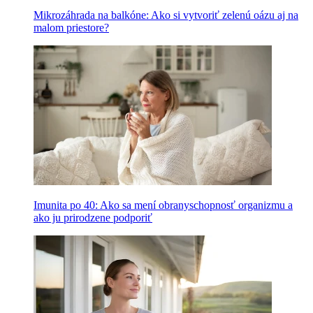
Mikrozáhrada na balkóne: Ako si vytvoriť zelenú oázu aj na
malom priestore?
Imunita po 40: Ako sa mení obranyschopnosť organizmu a
ako ju prirodzene podporiť