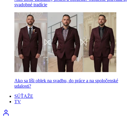
svadobné tradície
Ako sa líši oblek na svadbu, do práce a na spoločenské
udalosti?
SÚŤAŽE
TV