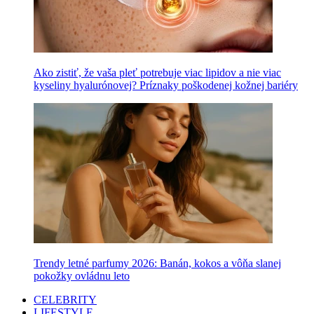
Ako zistiť, že vaša pleť potrebuje viac lipidov a nie viac
kyseliny hyalurónovej? Príznaky poškodenej kožnej bariéry
Trendy letné parfumy 2026: Banán, kokos a vôňa slanej
pokožky ovládnu leto
CELEBRITY
LIFESTYLE