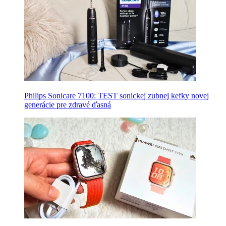
Philips Sonicare 7100: TEST sonickej zubnej kefky novej
generácie pre zdravé ďasná