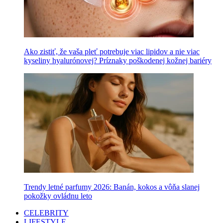
Ako zistiť, že vaša pleť potrebuje viac lipidov a nie viac
kyseliny hyalurónovej? Príznaky poškodenej kožnej bariéry
Trendy letné parfumy 2026: Banán, kokos a vôňa slanej
pokožky ovládnu leto
CELEBRITY
LIFESTYLE