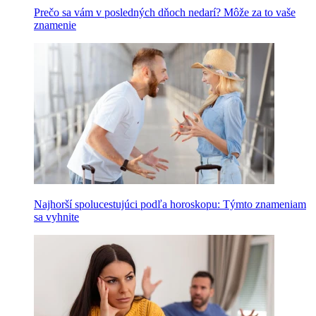
Prečo sa vám v posledných dňoch nedarí? Môže za to vaše
znamenie
Najhorší spolucestujúci podľa horoskopu: Týmto znameniam
sa vyhnite