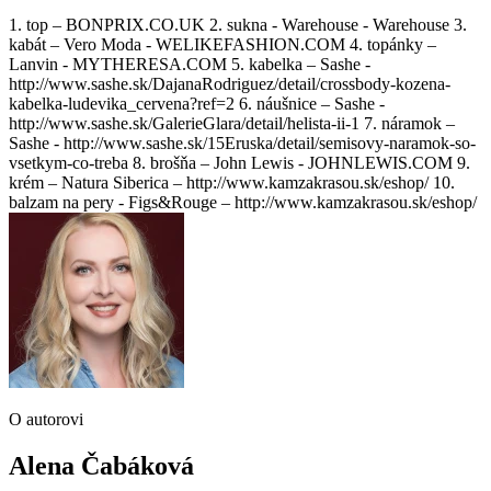
1. top – BONPRIX.CO.UK 2. sukna - Warehouse - Warehouse 3.
kabát – Vero Moda - WELIKEFASHION.COM 4. topánky –
Lanvin - MYTHERESA.COM 5. kabelka – Sashe -
http://www.sashe.sk/DajanaRodriguez/detail/crossbody-kozena-
kabelka-ludevika_cervena?ref=2 6. náušnice – Sashe -
http://www.sashe.sk/GalerieGlara/detail/helista-ii-1 7. náramok –
Sashe - http://www.sashe.sk/15Eruska/detail/semisovy-naramok-so-
vsetkym-co-treba 8. brošňa – John Lewis - JOHNLEWIS.COM 9.
krém – Natura Siberica – http://www.kamzakrasou.sk/eshop/ 10.
balzam na pery - Figs&Rouge – http://www.kamzakrasou.sk/eshop/
O autorovi
Alena Čabáková