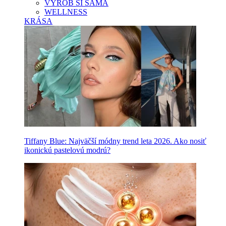
VYROB SI SAMA
WELLNESS
KRÁSA
Tiffany Blue: Najväčší módny trend leta 2026. Ako nosiť
ikonickú pastelovú modrú?