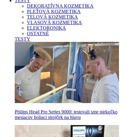
TESTY
DEKORATÍVNA KOZMETIKA
PLEŤOVÁ KOZMETIKA
TELOVÁ KOZMETIKA
VLASOVÁ KOZMETIKA
ELEKTORONIKA
OSTATNÉ
TESTY
Philips Head Pro Series 9000: testovali sme niekoľko
mesiacov holiaci strojček na hlavu