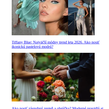
Tiffany Blue: Najväčší módny trend leta 2026. Ako nosiť
ikonickú pastelovú modrú?
Ako nosiť zásnubný prsteň a obrúčku? Moderné pravidlá aj