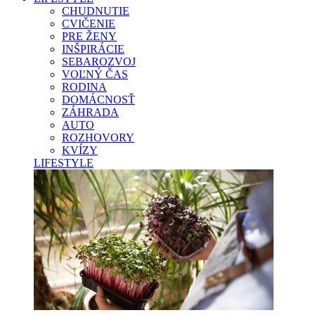
CHUDNUTIE
CVIČENIE
PRE ŽENY
INŠPIRÁCIE
SEBAROZVOJ
VOĽNÝ ČAS
RODINA
DOMÁCNOSŤ
ZÁHRADA
AUTO
ROZHOVORY
KVÍZY
LIFESTYLE