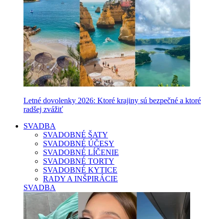
Letné dovolenky 2026: Ktoré krajiny sú bezpečné a ktoré
radšej zvážiť
SVADBA
SVADOBNÉ ŠATY
SVADOBNÉ ÚČESY
SVADOBNÉ LÍČENIE
SVADOBNÉ TORTY
SVADOBNÉ KYTICE
RADY A INŠPIRÁCIE
SVADBA