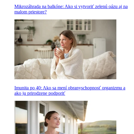
Mikrozáhrada na balkóne: Ako si vytvoriť zelenú oázu aj na
malom priestore?
Imunita po 40: Ako sa mení obranyschopnosť organizmu a
ako ju prirodzene podporiť