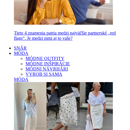
Tieto 4 znamenia patria medzi najväčšie partnerské „red
flags“. Je medzi nimi aj to vaše?
SNÁR
MÓDA
MÓDNE OUTFITY
MÓDNE INŠPIRÁCIE
MÓDNI NÁVRHÁRI
VYROB SI SAMA
MÓDA