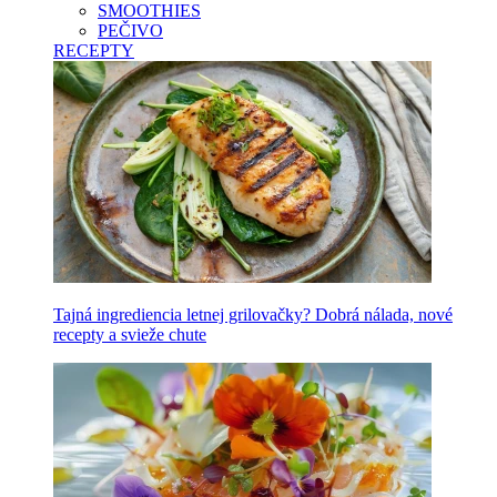
SMOOTHIES
PEČIVO
RECEPTY
Tajná ingrediencia letnej grilovačky? Dobrá nálada, nové
recepty a svieže chute