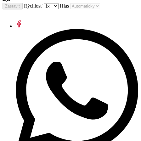
Rýchlosť
Hlas
Zastaviť