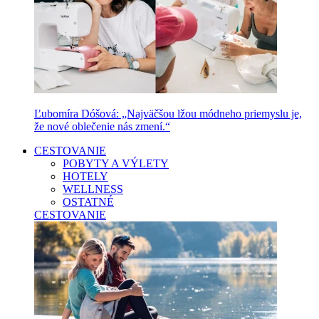
Ľubomíra Dóšová: „Najväčšou lžou módneho priemyslu je,
že nové oblečenie nás zmení.“
CESTOVANIE
POBYTY A VÝLETY
HOTELY
WELLNESS
OSTATNÉ
CESTOVANIE