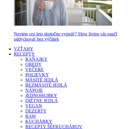
Neviete cez leto skutočne vypnúť? Slow living vás naučí
oddychovať bez výčitiek
VZŤAHY
RECEPTY
RAŇAJKY
OBEDY
VEČERE
POLIEVKY
MÄSITÉ JEDLÁ
BEZMÄSITÉ JEDLÁ
NÁPOJE
JEDNOHUBKY
DIÉTNE JEDLÁ
VEGAN
DEZERTY
RAW
KUCHÁRKY
RECEPTY ŠÉFKUCHÁROV