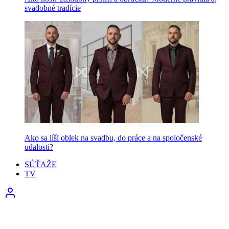
svadobné tradície
Ako sa líši oblek na svadbu, do práce a na spoločenské
udalosti?
SÚŤAŽE
TV