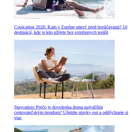
Coolcation 2026: Kam v Európe utiecť pred horúčavami? 10
destinácií, kde si leto užijete bez extrémnych teplôt
Staycation: Prečo je dovolenka doma najväčším
cestovateľským trendom? Ušetríte stovky eur a oddýchnete si
viac