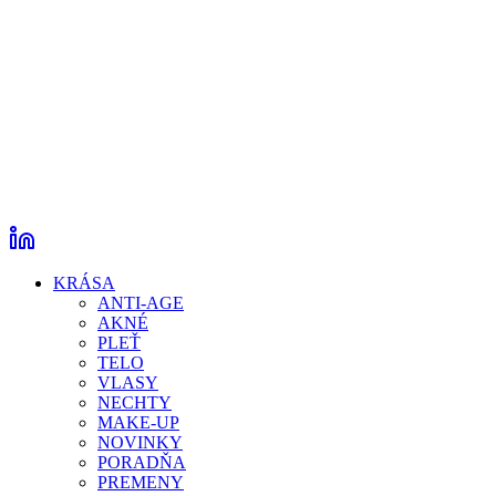
KRÁSA
ANTI-AGE
AKNÉ
PLEŤ
TELO
VLASY
NECHTY
MAKE-UP
NOVINKY
PORADŇA
PREMENY