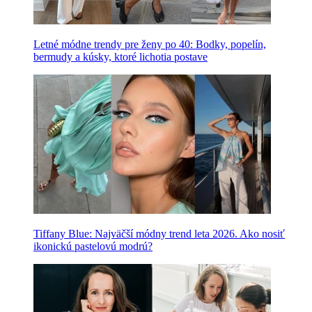
Letné módne trendy pre ženy po 40: Bodky, popelín,
bermudy a kúsky, ktoré lichotia postave
Tiffany Blue: Najväčší módny trend leta 2026. Ako nosiť
ikonickú pastelovú modrú?