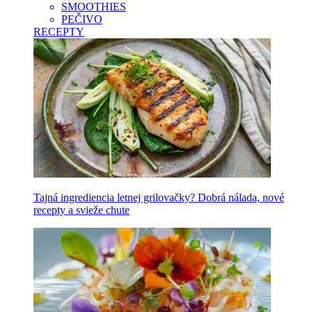
SMOOTHIES
PEČIVO
RECEPTY
Tajná ingrediencia letnej grilovačky? Dobrá nálada, nové
recepty a svieže chute