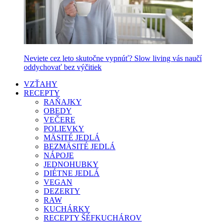
Neviete cez leto skutočne vypnúť? Slow living vás naučí
oddychovať bez výčitiek
VZŤAHY
RECEPTY
RAŇAJKY
OBEDY
VEČERE
POLIEVKY
MÄSITÉ JEDLÁ
BEZMÄSITÉ JEDLÁ
NÁPOJE
JEDNOHUBKY
DIÉTNE JEDLÁ
VEGAN
DEZERTY
RAW
KUCHÁRKY
RECEPTY ŠÉFKUCHÁROV