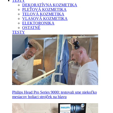
TESTY
DEKORATÍVNA KOZMETIKA
PLEŤOVÁ KOZMETIKA
TELOVÁ KOZMETIKA
VLASOVÁ KOZMETIKA
ELEKTORONIKA
OSTATNÉ
TESTY
Philips Head Pro Series 9000: testovali sme niekoľko
mesiacov holiaci strojček na hlavu