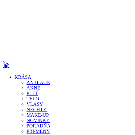
KRÁSA
ANTI-AGE
AKNÉ
PLEŤ
TELO
VLASY
NECHTY
MAKE-UP
NOVINKY
PORADŇA
PREMENY