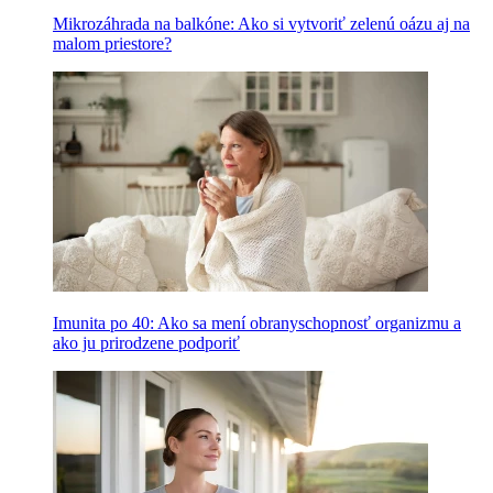
Mikrozáhrada na balkóne: Ako si vytvoriť zelenú oázu aj na
malom priestore?
Imunita po 40: Ako sa mení obranyschopnosť organizmu a
ako ju prirodzene podporiť