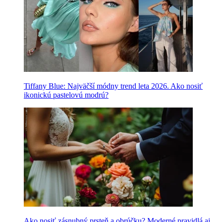
Tiffany Blue: Najväčší módny trend leta 2026. Ako nosiť
ikonickú pastelovú modrú?
Ako nosiť zásnubný prsteň a obrúčku? Moderné pravidlá aj