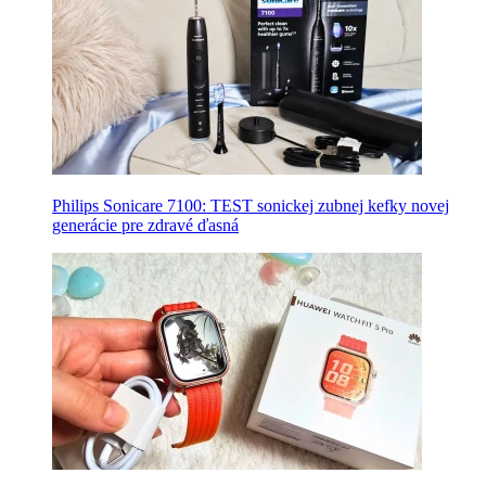
Philips Sonicare 7100: TEST sonickej zubnej kefky novej
generácie pre zdravé ďasná