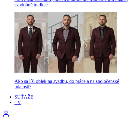
svadobné tradície
Ako sa líši oblek na svadbu, do práce a na spoločenské
udalosti?
SÚŤAŽE
TV