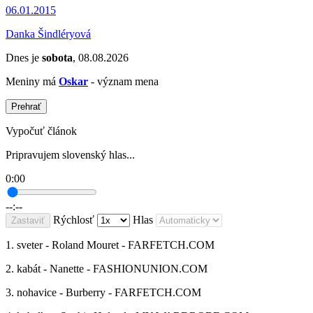
06.01.2015
Danka Šindléryová
Dnes je
sobota
, 08.08.2026
Meniny má
Oskar
- význam mena
Prehrať
Vypočuť článok
Pripravujem slovenský hlas...
0:00
--:--
Rýchlosť
Hlas
Zastaviť
1. sveter - Roland Mouret - FARFETCH.COM
2. kabát - Nanette - FASHIONUNION.COM
3. nohavice - Burberry - FARFETCH.COM