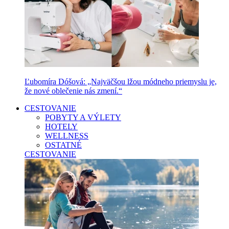
Ľubomíra Dóšová: „Najväčšou lžou módneho priemyslu je,
že nové oblečenie nás zmení.“
CESTOVANIE
POBYTY A VÝLETY
HOTELY
WELLNESS
OSTATNÉ
CESTOVANIE