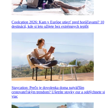
Coolcation 2026: Kam v Európe utiecť pred horúčavami? 10
destinácií, kde si leto užijete bez extrémnych teplôt
Staycation: Prečo je dovolenka doma najväčším
cestovateľským trendom? Ušetríte stovky eur a oddýchnete si
viac