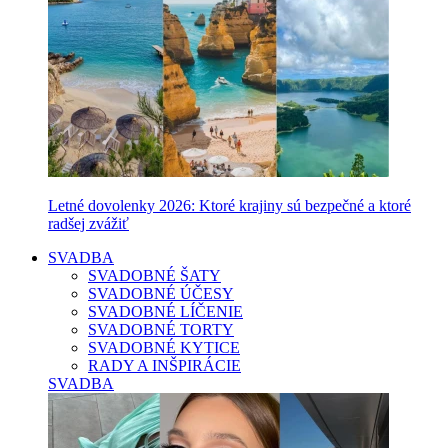
Letné dovolenky 2026: Ktoré krajiny sú bezpečné a ktoré
radšej zvážiť
SVADBA
SVADOBNÉ ŠATY
SVADOBNÉ ÚČESY
SVADOBNÉ LÍČENIE
SVADOBNÉ TORTY
SVADOBNÉ KYTICE
RADY A INŠPIRÁCIE
SVADBA