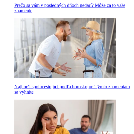
Prečo sa vám v posledných dňoch nedarí? Môže za to vaše
znamenie
Najhorší spolucestujúci podľa horoskopu: Týmto znameniam
sa vyhnite