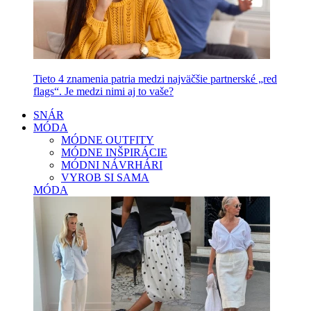
Tieto 4 znamenia patria medzi najväčšie partnerské „red
flags“. Je medzi nimi aj to vaše?
SNÁR
MÓDA
MÓDNE OUTFITY
MÓDNE INŠPIRÁCIE
MÓDNI NÁVRHÁRI
VYROB SI SAMA
MÓDA