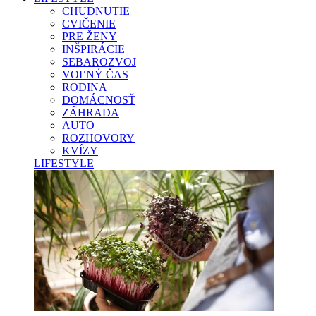
CHUDNUTIE
CVIČENIE
PRE ŽENY
INŠPIRÁCIE
SEBAROZVOJ
VOĽNÝ ČAS
RODINA
DOMÁCNOSŤ
ZÁHRADA
AUTO
ROZHOVORY
KVÍZY
LIFESTYLE