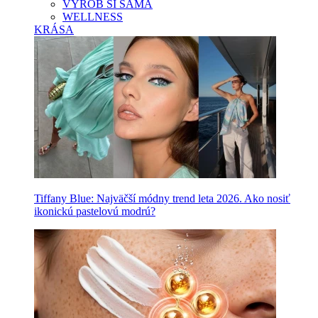
VYROB SI SAMA
WELLNESS
KRÁSA
Tiffany Blue: Najväčší módny trend leta 2026. Ako nosiť
ikonickú pastelovú modrú?