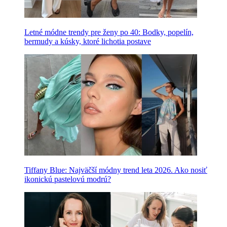
Letné módne trendy pre ženy po 40: Bodky, popelín,
bermudy a kúsky, ktoré lichotia postave
Tiffany Blue: Najväčší módny trend leta 2026. Ako nosiť
ikonickú pastelovú modrú?