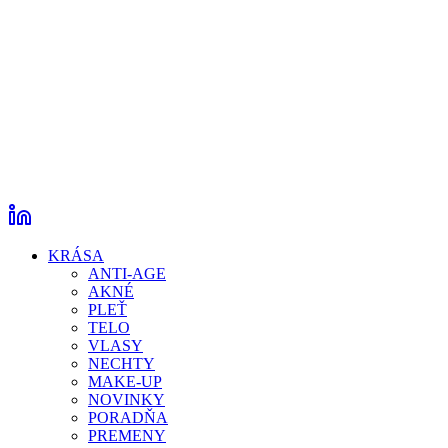
KRÁSA
ANTI-AGE
AKNÉ
PLEŤ
TELO
VLASY
NECHTY
MAKE-UP
NOVINKY
PORADŇA
PREMENY