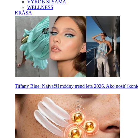
VYROB SI SAMA
WELLNESS
KRÁSA
Tiffany Blue: Najväčší módny trend leta 2026. Ako nosiť ikon