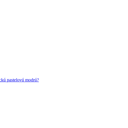
ickú pastelovú modrú?