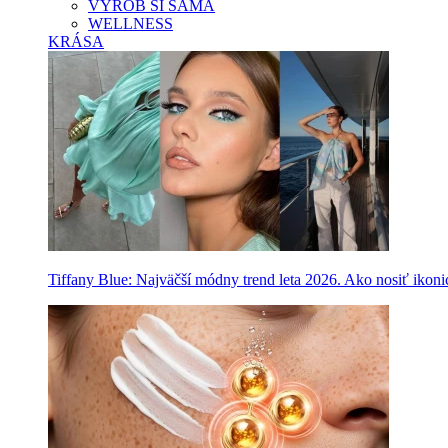
VYROB SI SAMA
WELLNESS
KRÁSA
Tiffany Blue: Najväčší módny trend leta 2026. Ako nosiť ikon