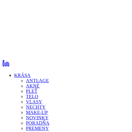
KRÁSA
ANTI-AGE
AKNÉ
PLEŤ
TELO
VLASY
NECHTY
MAKE-UP
NOVINKY
PORADŇA
PREMENY