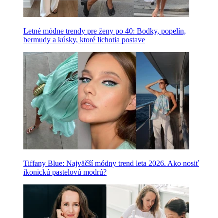
Letné módne trendy pre ženy po 40: Bodky, popelín,
bermudy a kúsky, ktoré lichotia postave
Tiffany Blue: Najväčší módny trend leta 2026. Ako nosiť
ikonickú pastelovú modrú?