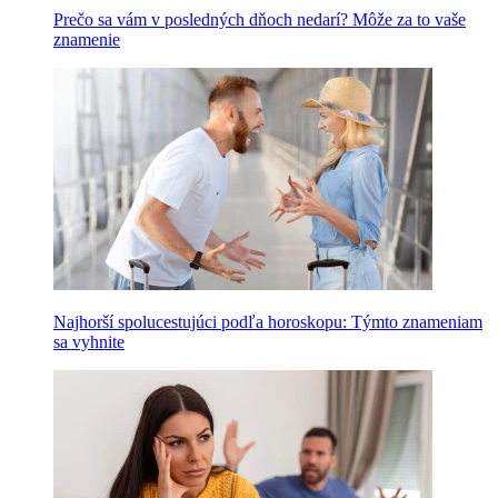
Prečo sa vám v posledných dňoch nedarí? Môže za to vaše
znamenie
Najhorší spolucestujúci podľa horoskopu: Týmto znameniam
sa vyhnite