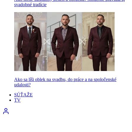
svadobné tradície
Ako sa líši oblek na svadbu, do práce a na spoločenské
udalosti?
SÚŤAŽE
TV