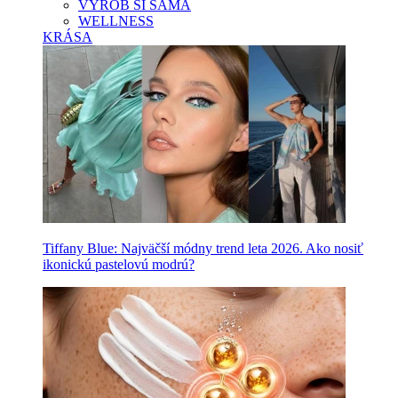
VYROB SI SAMA
WELLNESS
KRÁSA
Tiffany Blue: Najväčší módny trend leta 2026. Ako nosiť
ikonickú pastelovú modrú?