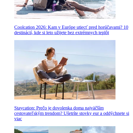
Coolcation 2026: Kam v Európe utiecť pred horúčavami? 10
destinácií, kde si leto užijete bez extrémnych teplôt
Staycation: Prečo je dovolenka doma najväčším
cestovateľským trendom? Ušetríte stovky eur a oddýchnete si
viac