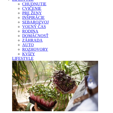
CHUDNUTIE
CVIČENIE
PRE ŽENY
INŠPIRÁCIE
SEBAROZVOJ
VOĽNÝ ČAS
RODINA
DOMÁCNOSŤ
ZÁHRADA
AUTO
ROZHOVORY
KVÍZY
LIFESTYLE