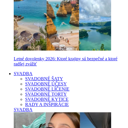
Letné dovolenky 2026: Ktoré krajiny sú bezpečné a ktoré
radšej zvážiť
SVADBA
SVADOBNÉ ŠATY
SVADOBNÉ ÚČESY
SVADOBNÉ LÍČENIE
SVADOBNÉ TORTY
SVADOBNÉ KYTICE
RADY A INŠPIRÁCIE
SVADBA