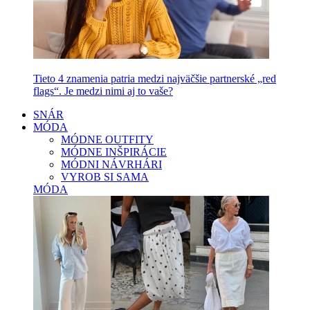
Tieto 4 znamenia patria medzi najväčšie partnerské „red
flags“. Je medzi nimi aj to vaše?
SNÁR
MÓDA
MÓDNE OUTFITY
MÓDNE INŠPIRÁCIE
MÓDNI NÁVRHÁRI
VYROB SI SAMA
MÓDA