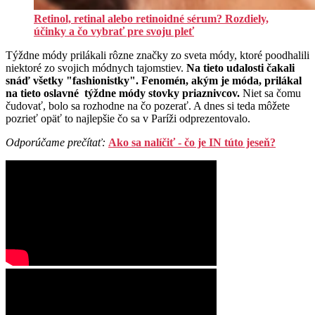
Retinol, retinal alebo retinoidné sérum? Rozdiely,
účinky a čo vybrať pre svoju pleť
Týždne módy prilákali rôzne značky zo sveta módy, ktoré poodhalili
niektoré zo svojich módnych tajomstiev.
Na tieto udalosti čakali
snáď všetky "fashionistky". Fenomén, akým je móda, prilákal
na tieto oslavné týždne módy stovky priaznivcov.
Niet sa čomu
čudovať, bolo sa rozhodne na čo pozerať. A dnes si teda môžete
pozrieť opäť to najlepšie čo sa v Paríži odprezentovalo.
Odporúčame prečítať:
Ako sa nalíčiť - čo je IN túto jeseň?