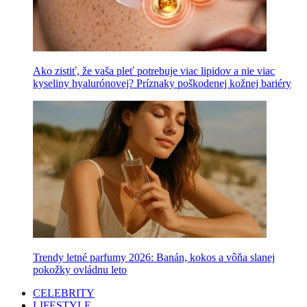
Ako zistiť, že vaša pleť potrebuje viac lipidov a nie viac
kyseliny hyalurónovej? Príznaky poškodenej kožnej bariéry
Trendy letné parfumy 2026: Banán, kokos a vôňa slanej
pokožky ovládnu leto
CELEBRITY
LIFESTYLE