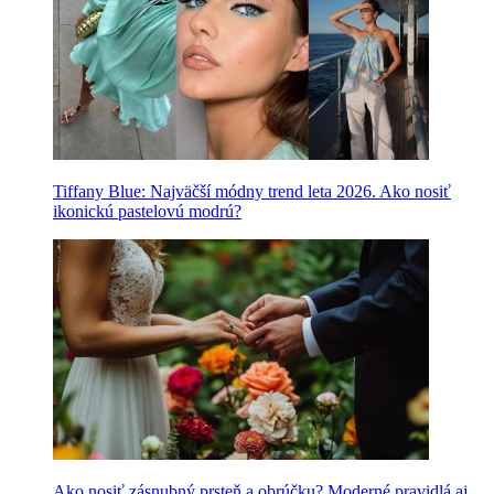
Tiffany Blue: Najväčší módny trend leta 2026. Ako nosiť
ikonickú pastelovú modrú?
Ako nosiť zásnubný prsteň a obrúčku? Moderné pravidlá aj