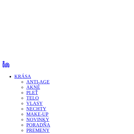
KRÁSA
ANTI-AGE
AKNÉ
PLEŤ
TELO
VLASY
NECHTY
MAKE-UP
NOVINKY
PORADŇA
PREMENY