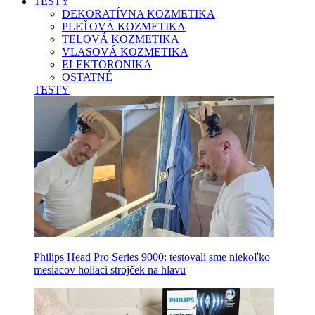
TESTY
DEKORATÍVNA KOZMETIKA
PLEŤOVÁ KOZMETIKA
TELOVÁ KOZMETIKA
VLASOVÁ KOZMETIKA
ELEKTORONIKA
OSTATNÉ
TESTY
Philips Head Pro Series 9000: testovali sme niekoľko
mesiacov holiaci strojček na hlavu