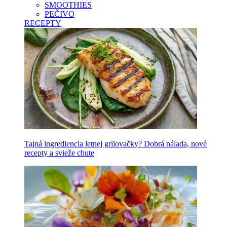
SMOOTHIES
PEČIVO
RECEPTY
Tajná ingrediencia letnej grilovačky? Dobrá nálada, nové
recepty a svieže chute