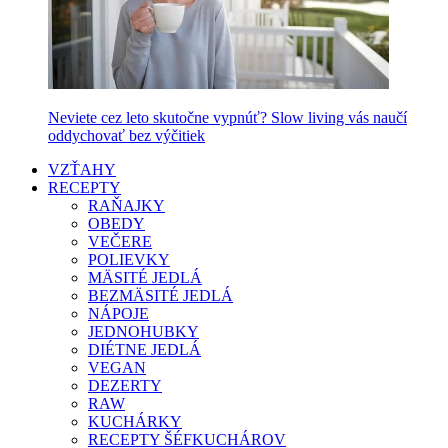
Neviete cez leto skutočne vypnúť? Slow living vás naučí
oddychovať bez výčitiek
VZŤAHY
RECEPTY
RAŇAJKY
OBEDY
VEČERE
POLIEVKY
MÄSITÉ JEDLÁ
BEZMÄSITÉ JEDLÁ
NÁPOJE
JEDNOHUBKY
DIÉTNE JEDLÁ
VEGAN
DEZERTY
RAW
KUCHÁRKY
RECEPTY ŠÉFKUCHÁROV