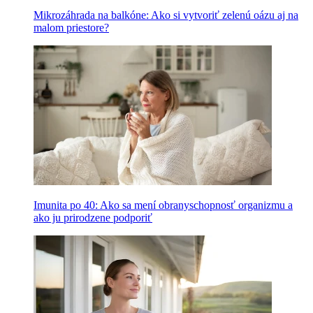
Mikrozáhrada na balkóne: Ako si vytvoriť zelenú oázu aj na
malom priestore?
Imunita po 40: Ako sa mení obranyschopnosť organizmu a
ako ju prirodzene podporiť