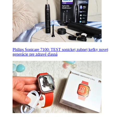
Philips Sonicare 7100: TEST sonickej zubnej kefky novej
generácie pre zdravé ďasná