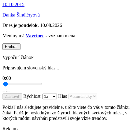
10.10.2015
Danka Šindléryová
Dnes je
pondelok
, 10.08.2026
Meniny má
Vavrinec
- význam mena
Prehrať
Vypočuť článok
Pripravujem slovenský hlas...
0:00
--:--
Rýchlosť
Hlas
Zastaviť
Pokiaľ nás sledujete pravidelne, určite viete čo vás v tomto článku
čaká. Paríž je posledným zo štyroch hlavných svetových miest, v
ktorých módni návrhári predstavili svoje vízie trendov.
Reklama