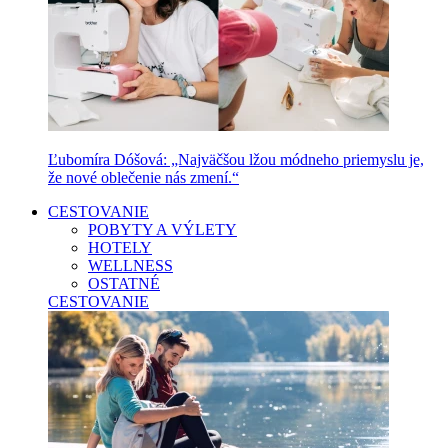
Ľubomíra Dóšová: „Najväčšou lžou módneho priemyslu je,
že nové oblečenie nás zmení.“
CESTOVANIE
POBYTY A VÝLETY
HOTELY
WELLNESS
OSTATNÉ
CESTOVANIE