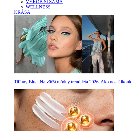
VYROB SI SAMA
WELLNESS
KRÁSA
Tiffany Blue: Najväčší módny trend leta 2026. Ako nosiť ikon