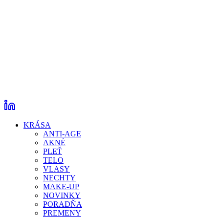
KRÁSA
ANTI-AGE
AKNÉ
PLEŤ
TELO
VLASY
NECHTY
MAKE-UP
NOVINKY
PORADŇA
PREMENY