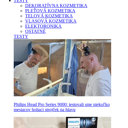
TESTY
DEKORATÍVNA KOZMETIKA
PLEŤOVÁ KOZMETIKA
TELOVÁ KOZMETIKA
VLASOVÁ KOZMETIKA
ELEKTORONIKA
OSTATNÉ
TESTY
Philips Head Pro Series 9000: testovali sme niekoľko
mesiacov holiaci strojček na hlavu