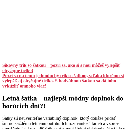
Šikovný trik so šatkou – pozri sa, ako si s ňou môžeš vylepšiť
obyčajné tielko!
Pozri sa na tento jednoduchý trik so šatkou, vďaka ktorému si
vylepšíš aj obyčajné tielko. S hodvábnou šatkou sa dá toho
vykúzliť omnoho viac!
Letná šatka – najlepší módny doplnok do
horúcich dní?!
Šatky sú neuveriteľne variabilný doplnok, ktorý dokáže pridať
šmrnc každému letnému outfitu. Ich rozmanitosť farieb a vzorov
umožňuje ľahko zladiť šatku s rôznymi štýlmi oblečenia, či už ide o