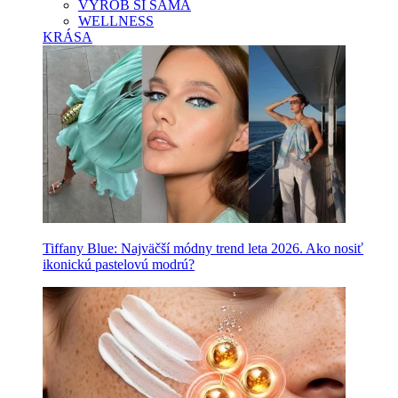
VYROB SI SAMA
WELLNESS
KRÁSA
Tiffany Blue: Najväčší módny trend leta 2026. Ako nosiť
ikonickú pastelovú modrú?