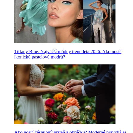
Tiffany Blue: Najväčší módny trend leta 2026. Ako nosiť
ikonickú pastelovú modrú?
Ako nosiť zásnubný prsteň a obrúčku? Moderné pravidlá aj