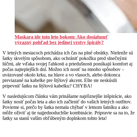
Maskara ide toto leto bokom: Ako dosiahnuť
výrazný pohľad bez jedinej vrstvy špirály?
V letných mesiacoch prichádza ich čas na plné obrátky. Nielenže sú
šatky skvelým spôsobom, ako ochrániť pokožku pred slnečnými
lúčmi, ale vďaka svojej ľahkosti a priedušnosti ponúkajú komfort aj
počas najteplejších dní. Možno ich nosiť na mnoho spôsobov –
uväzované okolo krku, na hlave a vo vlasoch, alebo dokonca
previazané na kabelke pre štýlový akcent. Ešte ste neskúsili
pripevniť šatku na štýlovú kabelku? CHYBA!
V nasledujúcom článku vám prinášame najrôznejšie inšpirácie, ako
šatky nosiť počas leta a ako ich začleniť do vašich letných outfitov.
Povieme si, prečo by šatka nemala chýbať v letnom šatníku a ako
môže oživiť aj tie najjednoduchšie kombinácie. Pripravte sa na to, že
šatky sa stanú vaším obľúbeným doplnkom tohto leta!