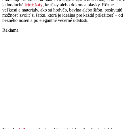
jednoduché
letné šaty
, kraťasy alebo dokonca plavky. Rôzne
veľkosti a materiály, ako sú hodváb, bavlna alebo šifón, poskytujú
možnosť zvoliť si šatku, ktorá je ideálna pre každú príležitosť – od
bežného nosenia po elegantné večerné udalosti.
Reklama