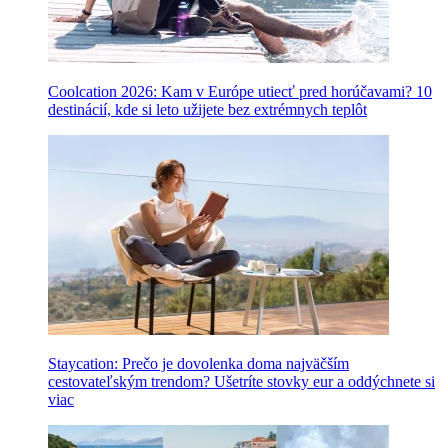
Coolcation 2026: Kam v Európe utiecť pred horúčavami? 10
destinácií, kde si leto užijete bez extrémnych teplôt
Staycation: Prečo je dovolenka doma najväčším
cestovateľským trendom? Ušetríte stovky eur a oddýchnete si
viac