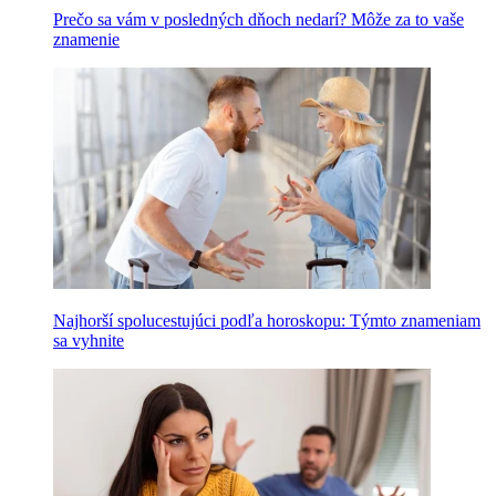
Prečo sa vám v posledných dňoch nedarí? Môže za to vaše
znamenie
Najhorší spolucestujúci podľa horoskopu: Týmto znameniam
sa vyhnite