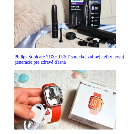
Philips Sonicare 7100: TEST sonickej zubnej kefky novej
generácie pre zdravé ďasná