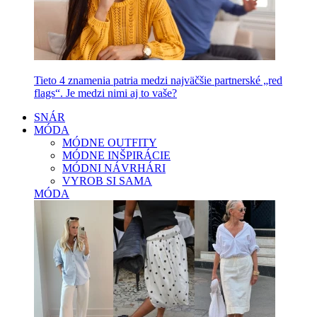
Tieto 4 znamenia patria medzi najväčšie partnerské „red
flags“. Je medzi nimi aj to vaše?
SNÁR
MÓDA
MÓDNE OUTFITY
MÓDNE INŠPIRÁCIE
MÓDNI NÁVRHÁRI
VYROB SI SAMA
MÓDA