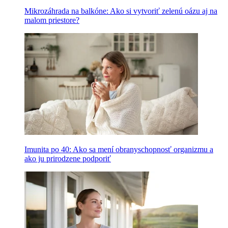
Mikrozáhrada na balkóne: Ako si vytvoriť zelenú oázu aj na
malom priestore?
Imunita po 40: Ako sa mení obranyschopnosť organizmu a
ako ju prirodzene podporiť