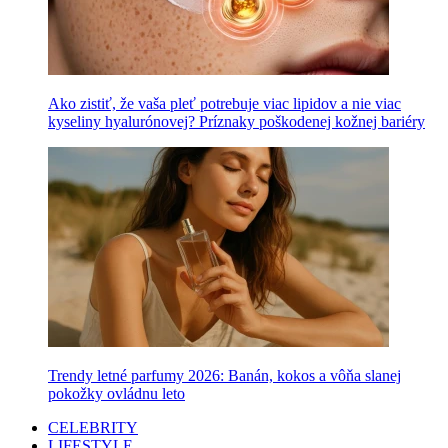
Ako zistiť, že vaša pleť potrebuje viac lipidov a nie viac
kyseliny hyalurónovej? Príznaky poškodenej kožnej bariéry
Trendy letné parfumy 2026: Banán, kokos a vôňa slanej
pokožky ovládnu leto
CELEBRITY
LIFESTYLE