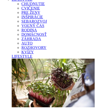
CHUDNUTIE
CVIČENIE
PRE ŽENY
INŠPIRÁCIE
SEBAROZVOJ
VOĽNÝ ČAS
RODINA
DOMÁCNOSŤ
ZÁHRADA
AUTO
ROZHOVORY
KVÍZY
LIFESTYLE