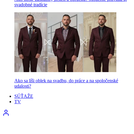
svadobné tradície
Ako sa líši oblek na svadbu, do práce a na spoločenské
udalosti?
SÚŤAŽE
TV