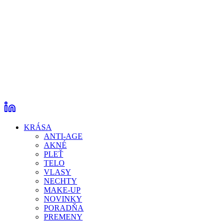
KRÁSA
ANTI-AGE
AKNÉ
PLEŤ
TELO
VLASY
NECHTY
MAKE-UP
NOVINKY
PORADŇA
PREMENY