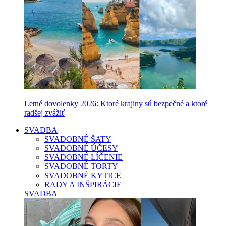
Letné dovolenky 2026: Ktoré krajiny sú bezpečné a ktoré
radšej zvážiť
SVADBA
SVADOBNÉ ŠATY
SVADOBNÉ ÚČESY
SVADOBNÉ LÍČENIE
SVADOBNÉ TORTY
SVADOBNÉ KYTICE
RADY A INŠPIRÁCIE
SVADBA