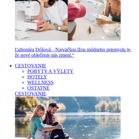
Ľubomíra Dóšová: „Najväčšou lžou módneho priemyslu je,
že nové oblečenie nás zmení.“
CESTOVANIE
POBYTY A VÝLETY
HOTELY
WELLNESS
OSTATNÉ
CESTOVANIE