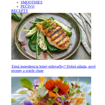
SMOOTHIES
PEČIVO
RECEPTY
Tajná ingrediencia letnej grilovačky? Dobrá nálada, nové
recepty a svieže chute