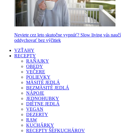
Neviete cez leto skutočne vypnúť? Slow living vás naučí
oddychovať bez výčitiek
VZŤAHY
RECEPTY
RAŇAJKY
OBEDY
VEČERE
POLIEVKY
MÄSITÉ JEDLÁ
BEZMÄSITÉ JEDLÁ
NÁPOJE
JEDNOHUBKY
DIÉTNE JEDLÁ
VEGAN
DEZERTY
RAW
KUCHÁRKY
RECEPTY ŠÉFKUCHÁROV