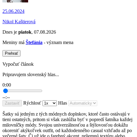
25.06.2024
Nikol Kaštierová
Dnes je
piatok
, 07.08.2026
Meniny má
Štefánia
- význam mena
Prehrať
Vypočuť článok
Pripravujem slovenský hlas...
0:00
--:--
Rýchlosť
Hlas
Zastaviť
Šatky sú jedným z tých módnych doplnkov, ktoré často ostávajú v
tieni ostatných, pritom si však zaslúžia byť v popredí šatníka každej
milovníčky módy. Svojou univerzálnosťou a štýlovosťou dokážu
okoreniť akýkoľvek outfit, od každodenného casual vzhľadu až po
večerné šaty. Či už ide o farebný akcent, príjemnú textúru alebo