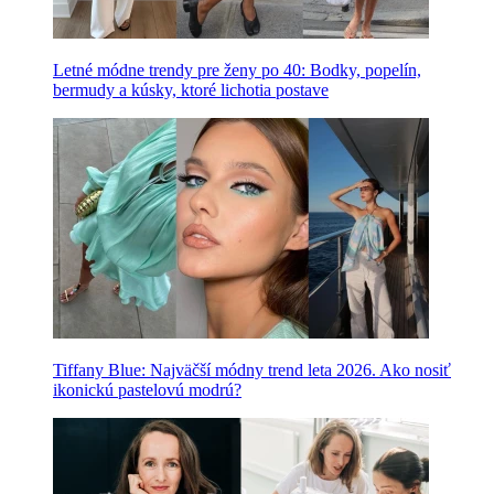
Letné módne trendy pre ženy po 40: Bodky, popelín,
bermudy a kúsky, ktoré lichotia postave
Tiffany Blue: Najväčší módny trend leta 2026. Ako nosiť
ikonickú pastelovú modrú?