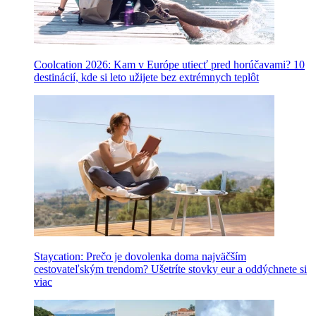
Coolcation 2026: Kam v Európe utiecť pred horúčavami? 10
destinácií, kde si leto užijete bez extrémnych teplôt
Staycation: Prečo je dovolenka doma najväčším
cestovateľským trendom? Ušetríte stovky eur a oddýchnete si
viac