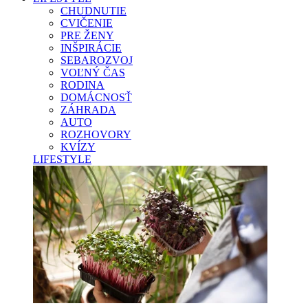
CHUDNUTIE
CVIČENIE
PRE ŽENY
INŠPIRÁCIE
SEBAROZVOJ
VOĽNÝ ČAS
RODINA
DOMÁCNOSŤ
ZÁHRADA
AUTO
ROZHOVORY
KVÍZY
LIFESTYLE