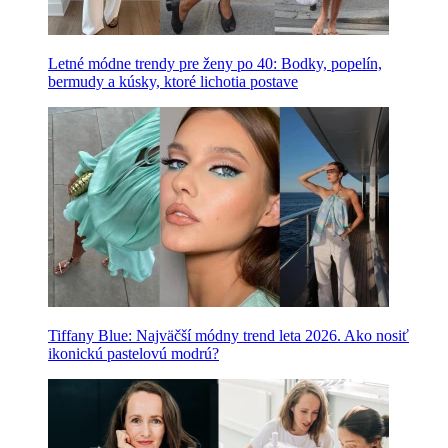
Letné módne trendy pre ženy po 40: Bodky, popelín,
bermudy a kúsky, ktoré lichotia postave
Tiffany Blue: Najväčší módny trend leta 2026. Ako nosiť
ikonickú pastelovú modrú?