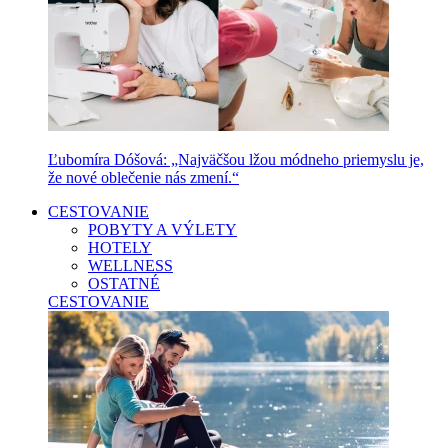
Ľubomíra Dóšová: „Najväčšou lžou módneho priemyslu je,
že nové oblečenie nás zmení.“
CESTOVANIE
POBYTY A VÝLETY
HOTELY
WELLNESS
OSTATNÉ
CESTOVANIE