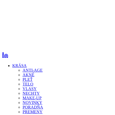
KRÁSA
ANTI-AGE
AKNÉ
PLEŤ
TELO
VLASY
NECHTY
MAKE-UP
NOVINKY
PORADŇA
PREMENY