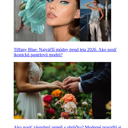
Tiffany Blue: Najväčší módny trend leta 2026. Ako nosiť
ikonickú pastelovú modrú?
Ako nosiť zásnubný prsteň a obrúčku? Moderné pravidlá aj