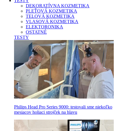
TESTY
DEKORATÍVNA KOZMETIKA
PLEŤOVÁ KOZMETIKA
TELOVÁ KOZMETIKA
VLASOVÁ KOZMETIKA
ELEKTORONIKA
OSTATNÉ
TESTY
Philips Head Pro Series 9000: testovali sme niekoľko
mesiacov holiaci strojček na hlavu