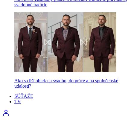
svadobné tradície
Ako sa líši oblek na svadbu, do práce a na spoločenské
udalosti?
SÚŤAŽE
TV