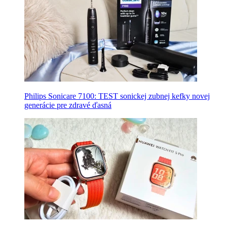
Philips Sonicare 7100: TEST sonickej zubnej kefky novej
generácie pre zdravé ďasná