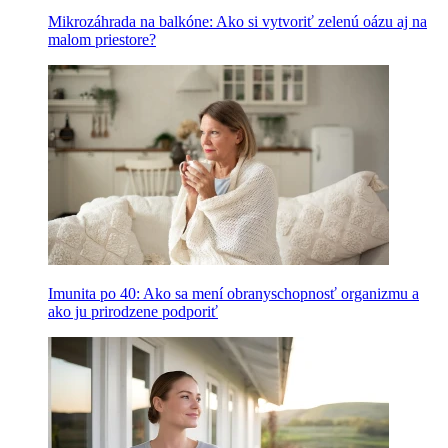
Mikrozáhrada na balkóne: Ako si vytvoriť zelenú oázu aj na
malom priestore?
Imunita po 40: Ako sa mení obranyschopnosť organizmu a
ako ju prirodzene podporiť