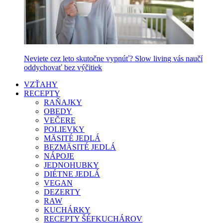
Neviete cez leto skutočne vypnúť? Slow living vás naučí
oddychovať bez výčitiek
VZŤAHY
RECEPTY
RAŇAJKY
OBEDY
VEČERE
POLIEVKY
MÄSITÉ JEDLÁ
BEZMÄSITÉ JEDLÁ
NÁPOJE
JEDNOHUBKY
DIÉTNE JEDLÁ
VEGAN
DEZERTY
RAW
KUCHÁRKY
RECEPTY ŠÉFKUCHÁROV