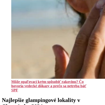
Môže opaľovací krém spôsobiť rakovinu? Čo
hovoria vedecké dôkazy a prečo sa netreba báť
SPF
Najlepšie glampingové lokality v