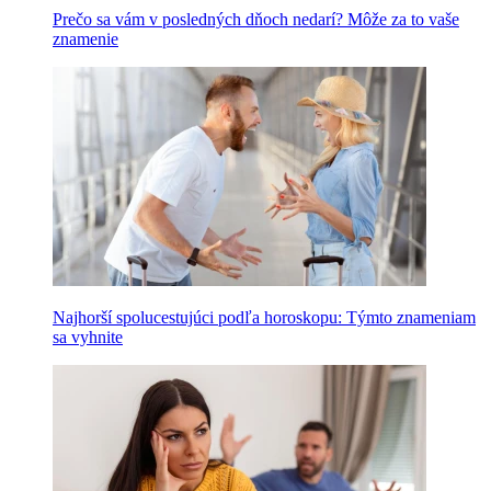
Prečo sa vám v posledných dňoch nedarí? Môže za to vaše
znamenie
Najhorší spolucestujúci podľa horoskopu: Týmto znameniam
sa vyhnite