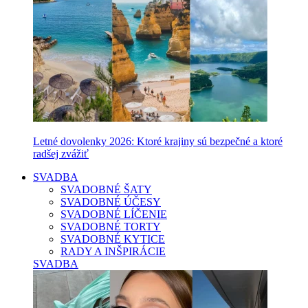
Letné dovolenky 2026: Ktoré krajiny sú bezpečné a ktoré
radšej zvážiť
SVADBA
SVADOBNÉ ŠATY
SVADOBNÉ ÚČESY
SVADOBNÉ LÍČENIE
SVADOBNÉ TORTY
SVADOBNÉ KYTICE
RADY A INŠPIRÁCIE
SVADBA