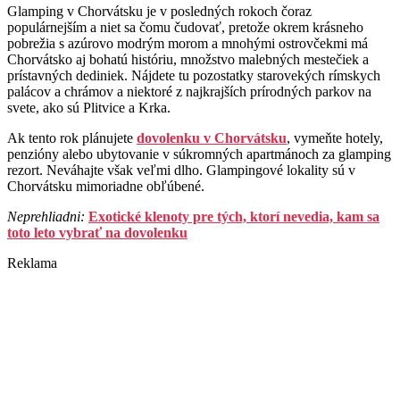
Glamping v Chorvátsku je v posledných rokoch čoraz
populárnejším a niet sa čomu čudovať, pretože okrem krásneho
pobrežia s azúrovo modrým morom a mnohými ostrovčekmi má
Chorvátsko aj bohatú históriu, množstvo malebných mestečiek a
prístavných dediniek. Nájdete tu pozostatky starovekých rímskych
palácov a chrámov a niektoré z najkrajších prírodných parkov na
svete, ako sú Plitvice a Krka.
Ak tento rok plánujete
dovolenku v Chorvátsku
, vymeňte hotely,
penzióny alebo ubytovanie v súkromných apartmánoch za glamping
rezort. Neváhajte však veľmi dlho. Glampingové lokality sú v
Chorvátsku mimoriadne obľúbené.
Neprehliadni:
Exotické klenoty pre tých, ktorí nevedia, kam sa
toto leto vybrať na dovolenku
Reklama