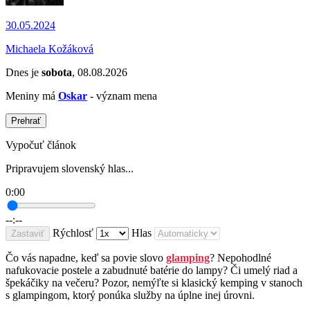
30.05.2024
Michaela Kožáková
Dnes je
sobota
, 08.08.2026
Meniny má
Oskar
- význam mena
Prehrať
Vypočuť článok
Pripravujem slovenský hlas...
0:00
--:--
Rýchlosť
Hlas
Zastaviť
Čo vás napadne, keď sa povie slovo
glamping
? Nepohodlné
nafukovacie postele a zabudnuté batérie do lampy? Či umelý riad a
špekáčiky na večeru? Pozor, nemýľte si klasický kemping v stanoch
s glampingom, ktorý ponúka služby na úplne inej úrovni.