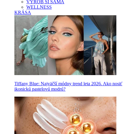
VYROB SI SAMA
WELLNESS
KRÁSA
Tiffany Blue: Najväčší módny trend leta 2026. Ako nosiť
ikonickú pastelovú modrú?