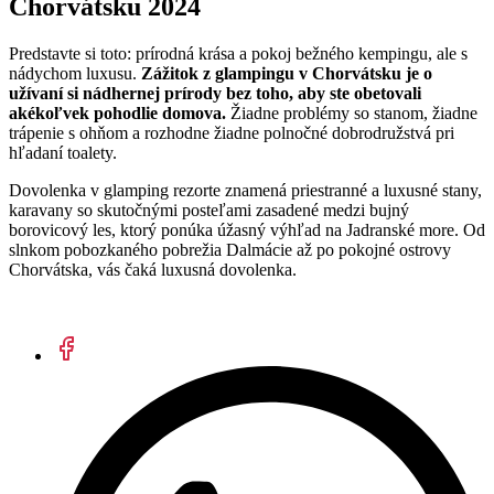
Chorvátsku 2024
Predstavte si toto: prírodná krása a pokoj bežného kempingu, ale s
nádychom luxusu.
Zážitok z glampingu v Chorvátsku je o
užívaní si nádhernej prírody bez toho, aby ste obetovali
akékoľvek pohodlie domova.
Žiadne problémy so stanom, žiadne
trápenie s ohňom a rozhodne žiadne polnočné dobrodružstvá pri
hľadaní toalety.
Dovolenka v glamping rezorte znamená priestranné a luxusné stany,
karavany so skutočnými posteľami zasadené medzi bujný
borovicový les, ktorý ponúka úžasný výhľad na Jadranské more. Od
slnkom pobozkaného pobrežia Dalmácie až po pokojné ostrovy
Chorvátska, vás čaká luxusná dovolenka.