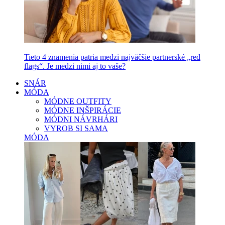
Tieto 4 znamenia patria medzi najväčšie partnerské „red
flags“. Je medzi nimi aj to vaše?
SNÁR
MÓDA
MÓDNE OUTFITY
MÓDNE INŠPIRÁCIE
MÓDNI NÁVRHÁRI
VYROB SI SAMA
MÓDA