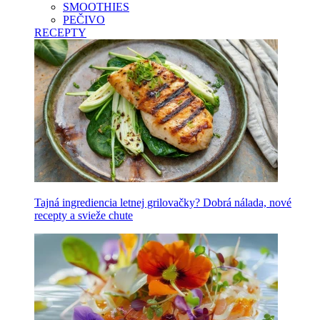
SMOOTHIES
PEČIVO
RECEPTY
Tajná ingrediencia letnej grilovačky? Dobrá nálada, nové
recepty a svieže chute