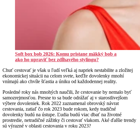
Soft box bob 2026: Komu pristane mäkký bob a
ako ho upraviť bez zdĺhavého stylingu?
Chuť cestovať je však u ľudí veľká aj napriek nestabilite a zložitej
ekonomickej situácii na celom svete, keďže dovolenky mnohí
vnímajú ako chvíle šťastia a úniku od každodennej reality.
Posledné roky nás mnohých naučili, že cestovanie by nemalo byť
samozrejmosťou. Presne to sa bude odrážať aj v starostlivejšom
výbere dovoleniek. Rok 2022 zaznamenal obrovský návrat
cestovania, zatiaľ čo rok 2023 bude rokom, kedy tradičné
dovolenky budú na ústupe. Ľudia budú viac dbať na životné
prostredie, netradičné zážitky či cestovať vlakom. Aké ďalšie trendy
sú výrazné v oblasti cestovania v roku 2023?