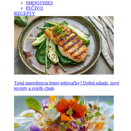
SMOOTHIES
PEČIVO
RECEPTY
Tajná ingrediencia letnej grilovačky? Dobrá nálada, nové
recepty a svieže chute