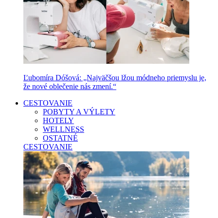
Ľubomíra Dóšová: „Najväčšou lžou módneho priemyslu je,
že nové oblečenie nás zmení.“
CESTOVANIE
POBYTY A VÝLETY
HOTELY
WELLNESS
OSTATNÉ
CESTOVANIE