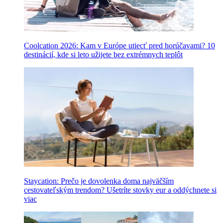
Coolcation 2026: Kam v Európe utiecť pred horúčavami? 10
destinácií, kde si leto užijete bez extrémnych teplôt
Staycation: Prečo je dovolenka doma najväčším
cestovateľským trendom? Ušetríte stovky eur a oddýchnete si
viac