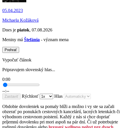
05.04.2023
Michaela Kožáková
Dnes je
piatok
, 07.08.2026
Meniny má
Štefánia
- význam mena
Prehrať
Vypočuť článok
Pripravujem slovenský hlas...
0:00
--:--
Rýchlosť
Hlas
Zastaviť
Obdobie dovoleniek sa pomaly blíži a možno i vy ste sa začali
obzerať po ponukách cestovných kancelárií, lacných letenkách či
výhodnom cestovnom poistení. Každý z nás si chce dopriať
príjemnú dovolenku pri mori aspoň na pár dní. Či už potrebujete
rodinnú dovolenku alebo
luxusný wellness pobyt pre dvoch
.