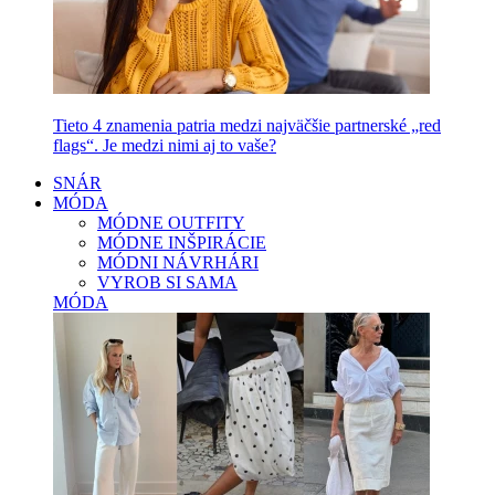
Tieto 4 znamenia patria medzi najväčšie partnerské „red
flags“. Je medzi nimi aj to vaše?
SNÁR
MÓDA
MÓDNE OUTFITY
MÓDNE INŠPIRÁCIE
MÓDNI NÁVRHÁRI
VYROB SI SAMA
MÓDA