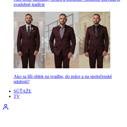
svadobné tradície
Ako sa líši oblek na svadbu, do práce a na spoločenské
udalosti?
SÚŤAŽE
TV