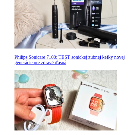
Philips Sonicare 7100: TEST sonickej zubnej kefky novej
generácie pre zdravé ďasná