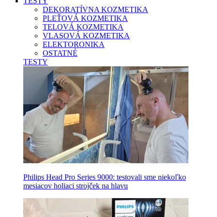
TESTY
DEKORATÍVNA KOZMETIKA
PLEŤOVÁ KOZMETIKA
TELOVÁ KOZMETIKA
VLASOVÁ KOZMETIKA
ELEKTORONIKA
OSTATNÉ
TESTY
Philips Head Pro Series 9000: testovali sme niekoľko
mesiacov holiaci strojček na hlavu