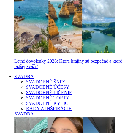
Letné dovolenky 2026: Ktoré krajiny sú bezpečné a ktoré
radšej zvážiť
SVADBA
SVADOBNÉ ŠATY
SVADOBNÉ ÚČESY
SVADOBNÉ LÍČENIE
SVADOBNÉ TORTY
SVADOBNÉ KYTICE
RADY A INŠPIRÁCIE
SVADBA