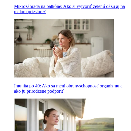
Mikrozáhrada na balkóne: Ako si vytvoriť zelenú oázu aj na
malom priestore?
Imunita po 40: Ako sa mení obranyschopnosť organizmu a
ako ju prirodzene podporiť