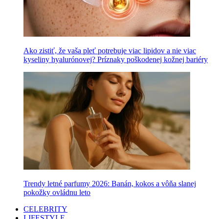
Ako zistiť, že vaša pleť potrebuje viac lipidov a nie viac
kyseliny hyalurónovej? Príznaky poškodenej kožnej bariéry
Trendy letné parfumy 2026: Banán, kokos a vôňa slanej
pokožky ovládnu leto
CELEBRITY
LIFESTYLE