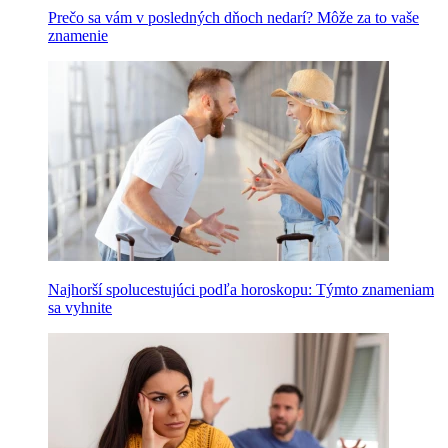
Prečo sa vám v posledných dňoch nedarí? Môže za to vaše
znamenie
Najhorší spolucestujúci podľa horoskopu: Týmto znameniam
sa vyhnite