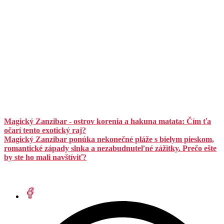
Magický Zanzibar - ostrov korenia a hakuna matata: Čím ťa
očarí tento exotický raj?
Magický Zanzibar ponúka nekonečné pláže s bielym pieskom,
romantické západy slnka a nezabudnuteľné zážitky. Prečo ešte
by ste ho mali navštíviť?