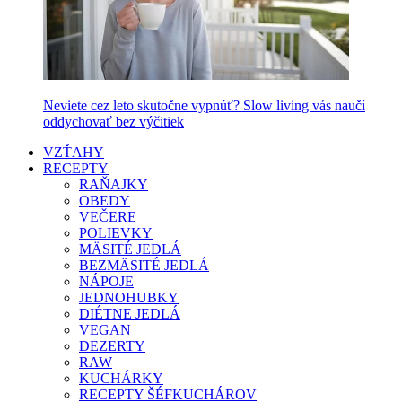
Neviete cez leto skutočne vypnúť? Slow living vás naučí
oddychovať bez výčitiek
VZŤAHY
RECEPTY
RAŇAJKY
OBEDY
VEČERE
POLIEVKY
MÄSITÉ JEDLÁ
BEZMÄSITÉ JEDLÁ
NÁPOJE
JEDNOHUBKY
DIÉTNE JEDLÁ
VEGAN
DEZERTY
RAW
KUCHÁRKY
RECEPTY ŠÉFKUCHÁROV