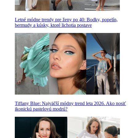
Letné módne trendy pre ženy po 40: Bodky, popelín,
bermudy a kúsky, ktoré lichotia postave
Tiffany Blue: Najväčší módny trend leta 2026. Ako nosiť
ikonickú pastelovú modrú?