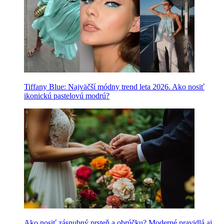
Tiffany Blue: Najväčší módny trend leta 2026. Ako nosiť
ikonickú pastelovú modrú?
Ako nosiť zásnubný prsteň a obrúčku? Moderné pravidlá aj