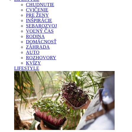
CHUDNUTIE
CVIČENIE
PRE ŽENY
INŠPIRÁCIE
SEBAROZVOJ
VOĽNÝ ČAS
RODINA
DOMÁCNOSŤ
ZÁHRADA
AUTO
ROZHOVORY
KVÍZY
LIFESTYLE