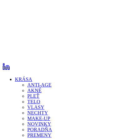
KRÁSA
ANTI-AGE
AKNÉ
PLEŤ
TELO
VLASY
NECHTY
MAKE-UP
NOVINKY
PORADŇA
PREMENY