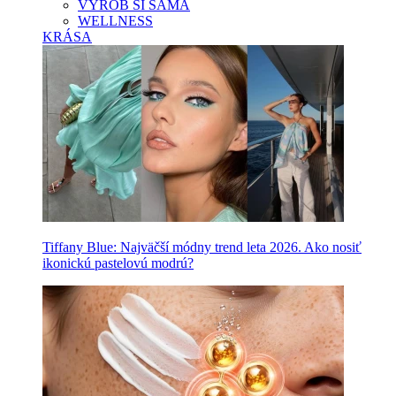
VYROB SI SAMA
WELLNESS
KRÁSA
Tiffany Blue: Najväčší módny trend leta 2026. Ako nosiť
ikonickú pastelovú modrú?