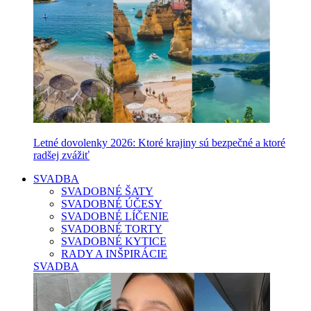
Letné dovolenky 2026: Ktoré krajiny sú bezpečné a ktoré
radšej zvážiť
SVADBA
SVADOBNÉ ŠATY
SVADOBNÉ ÚČESY
SVADOBNÉ LÍČENIE
SVADOBNÉ TORTY
SVADOBNÉ KYTICE
RADY A INŠPIRÁCIE
SVADBA