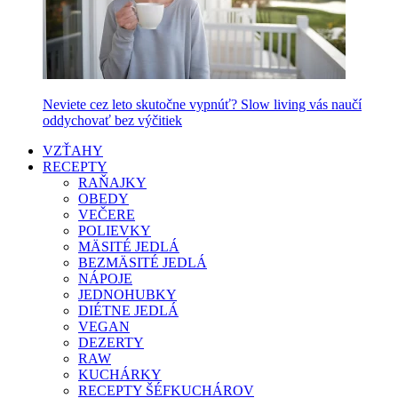
Neviete cez leto skutočne vypnúť? Slow living vás naučí
oddychovať bez výčitiek
VZŤAHY
RECEPTY
RAŇAJKY
OBEDY
VEČERE
POLIEVKY
MÄSITÉ JEDLÁ
BEZMÄSITÉ JEDLÁ
NÁPOJE
JEDNOHUBKY
DIÉTNE JEDLÁ
VEGAN
DEZERTY
RAW
KUCHÁRKY
RECEPTY ŠÉFKUCHÁROV