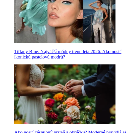
Tiffany Blue: Najväčší módny trend leta 2026. Ako nosiť
ikonickú pastelovú modrú?
Ako nosiť zásnubný prsteň a obrúčku? Moderné pravidlá aj