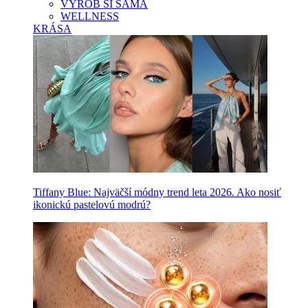
VYROB SI SAMA
WELLNESS
KRÁSA
Tiffany Blue: Najväčší módny trend leta 2026. Ako nosiť
ikonickú pastelovú modrú?