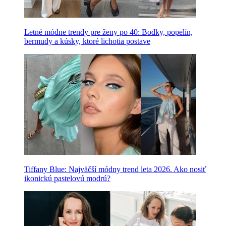
Letné módne trendy pre ženy po 40: Bodky, popelín,
bermudy a kúsky, ktoré lichotia postave
Tiffany Blue: Najväčší módny trend leta 2026. Ako nosiť
ikonickú pastelovú modrú?