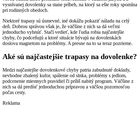
vysnívanej dovolenky sa stane príbeh, na ktorý sa ešte roky spomína
pri rodinných obedoch.
Niektoré trapasy sú úsmevné, iné dokážu pokaziť náladu na celý
deň. Dobrou správou však je, že väčšine z nich sa dá veľmi
jednoducho vyhnúť. Stačí vedieť, kde ľudia robia najčastejšie
chyby, čo podceňujú a ktoré situácie bývajú na dovolenkách
doslova magnetom na problémy. A presne na to sa teraz pozrieme.
Aké sú najčastejšie trapasy na dovolenke?
Medzi najčastejšie dovolenkové chyby patria zabudnuté doklady,
nevhodne zbalený kufor, spálenie od slnka, problémy s jedlom,
podcenenie miestnych pravidiel či príliš nabitý program. Väčšine z
nich sa dá predísť jednoduchou prípravou a väčšou pozornosťou
počas cesty.
Reklama