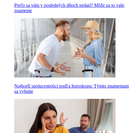
Prečo sa vám v posledných dňoch nedarí? Môže za to vaše
znamenie
Najhorší spolucestujúci podľa horoskopu: Týmto znameniam
sa vyhnite