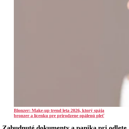
Blonzer: Make-up trend leta 2026, ktorý spája
bronzer a lícenku pre prirodzene opálenú pleť
Zabudnuté dokumenty a panika pri odlete