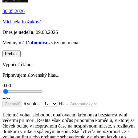
30.05.2026
Michaela Kožáková
Dnes je
nedeľa
, 09.08.2026
Meniny má
Ľubomíra
- význam mena
Prehrať
Vypočuť článok
Pripravujem slovenský hlas...
0:00
--:--
Rýchlosť
Hlas
Zastaviť
Leto má voňať slobodou, opaľovacím krémom a bezstarostnými
večermi pri mori. Realita však občas pripomína komédiu, v ktorej sa
človek ocitne v nesprávnom čase na nesprávnom mieste, s rozliatym
drinkom v ruke a spáleným nosom. Stačí chvíľa nepozornosti, zlá
voľba outfitu alebo prehnané sebavedomie v cudzom jazyku a z