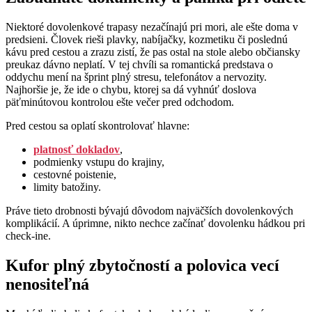
Niektoré dovolenkové trapasy nezačínajú pri mori, ale ešte doma v
predsieni. Človek rieši plavky, nabíjačky, kozmetiku či poslednú
kávu pred cestou a zrazu zistí, že pas ostal na stole alebo občiansky
preukaz dávno neplatí. V tej chvíli sa romantická predstava o
oddychu mení na šprint plný stresu, telefonátov a nervozity.
Najhoršie je, že ide o chybu, ktorej sa dá vyhnúť doslova
päťminútovou kontrolou ešte večer pred odchodom.
Pred cestou sa oplatí skontrolovať hlavne:
platnosť dokladov
,
podmienky vstupu do krajiny,
cestovné poistenie,
limity batožiny.
Práve tieto drobnosti bývajú dôvodom najväčších dovolenkových
komplikácií. A úprimne, nikto nechce začínať dovolenku hádkou pri
check-ine.
Kufor plný zbytočností a polovica vecí
nenositeľná