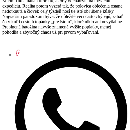
Mnohí ľudia balia kufor tak, akoby odchádzali na mesačnú
expedíciu. Realita potom vyzerá tak, že polovica oblečenia ostane
nedotknutá a človek celý týždeň nosí tie isté obľúbené kúsky.
Najväčším paradoxom býva, že dôležité veci často chýbajú, zatiaľ
čo v kufri cestujú topánky „pre istotu“, ktoré nikto ani nevytiahne.
Preplnená batožina navyše znamená vyššie poplatky, menej
pohodlia a zbytočný chaos už pri prvom vybaľovaní.