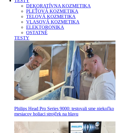
TESTY
DEKORATÍVNA KOZMETIKA
PLEŤOVÁ KOZMETIKA
TELOVÁ KOZMETIKA
VLASOVÁ KOZMETIKA
ELEKTORONIKA
OSTATNÉ
TESTY
Philips Head Pro Series 9000: testovali sme niekoľko
mesiacov holiaci strojček na hlavu