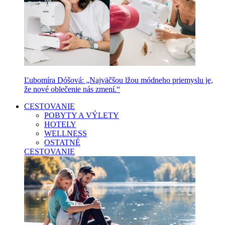
Ľubomíra Dóšová: „Najväčšou lžou módneho priemyslu je,
že nové oblečenie nás zmení.“
CESTOVANIE
POBYTY A VÝLETY
HOTELY
WELLNESS
OSTATNÉ
CESTOVANIE