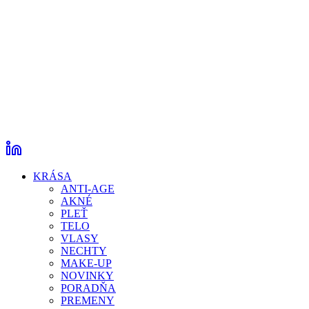
KRÁSA
ANTI-AGE
AKNÉ
PLEŤ
TELO
VLASY
NECHTY
MAKE-UP
NOVINKY
PORADŇA
PREMENY