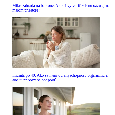
Mikrozáhrada na balkóne: Ako si vytvoriť zelenú oázu aj na
malom priestore?
Imunita po 40: Ako sa mení obranyschopnosť organizmu a
ako ju prirodzene podporiť