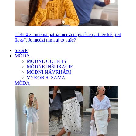
Tieto 4 znamenia patria medzi najväčšie partnerské „red
flags“. Je medzi nimi aj to vaše?
SNÁR
MÓDA
MÓDNE OUTFITY
MÓDNE INŠPIRÁCIE
MÓDNI NÁVRHÁRI
VYROB SI SAMA
MÓDA