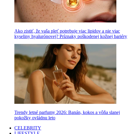
Ako zistiť, že vaša pleť potrebuje viac lipidov a nie viac
kyseliny hyalurónovej? Príznaky poškodenej kožnej bariéry
Trendy letné parfumy 2026: Banán, kokos a vôňa slanej
pokožky ovládnu leto
CELEBRITY
LIFESTYLE