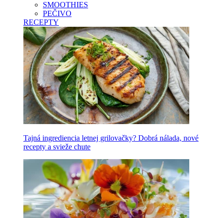
SMOOTHIES
PEČIVO
RECEPTY
Tajná ingrediencia letnej grilovačky? Dobrá nálada, nové
recepty a svieže chute