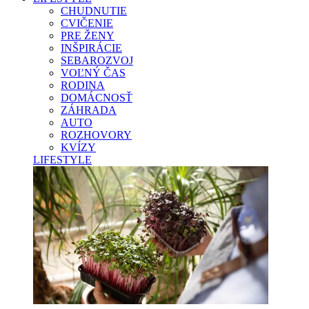
CHUDNUTIE
CVIČENIE
PRE ŽENY
INŠPIRÁCIE
SEBAROZVOJ
VOĽNÝ ČAS
RODINA
DOMÁCNOSŤ
ZÁHRADA
AUTO
ROZHOVORY
KVÍZY
LIFESTYLE