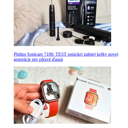
Philips Sonicare 7100: TEST sonickej zubnej kefky novej
generácie pre zdravé ďasná