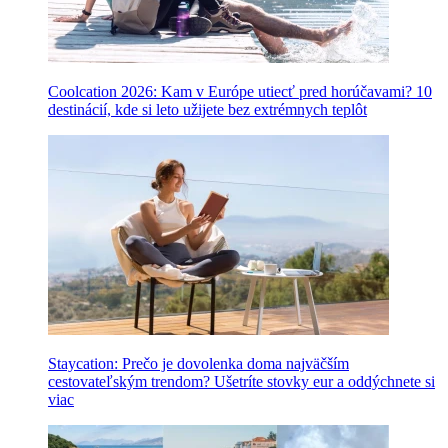
Coolcation 2026: Kam v Európe utiecť pred horúčavami? 10
destinácií, kde si leto užijete bez extrémnych teplôt
Staycation: Prečo je dovolenka doma najväčším
cestovateľským trendom? Ušetríte stovky eur a oddýchnete si
viac