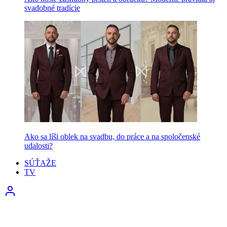
svadobné tradície
Ako sa líši oblek na svadbu, do práce a na spoločenské
udalosti?
SÚŤAŽE
TV