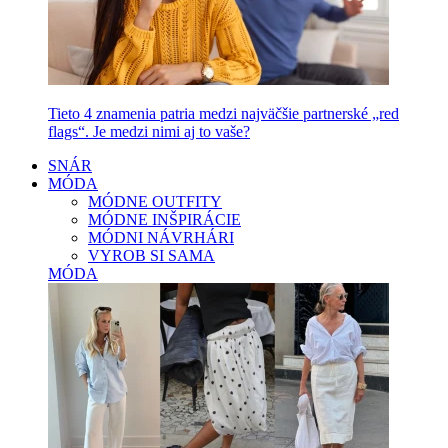
Tieto 4 znamenia patria medzi najväčšie partnerské „red
flags“. Je medzi nimi aj to vaše?
SNÁR
MÓDA
MÓDNE OUTFITY
MÓDNE INŠPIRÁCIE
MÓDNI NÁVRHÁRI
VYROB SI SAMA
MÓDA