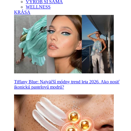
VYROB SI SAMA
WELLNESS
KRÁSA
Tiffany Blue: Najväčší módny trend leta 2026. Ako nosiť
ikonickú pastelovú modrú?