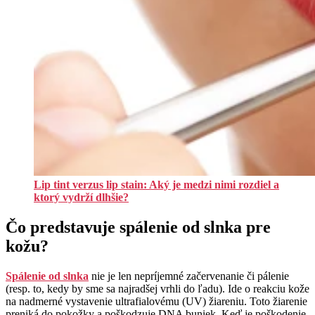
Lip tint verzus lip stain: Aký je medzi nimi rozdiel a
ktorý vydrží dlhšie?
Čo predstavuje spálenie od slnka pre
kožu?
Spálenie od slnka
nie je len nepríjemné začervenanie či pálenie
(resp. to, kedy by sme sa najradšej vrhli do ľadu). Ide o reakciu kože
na nadmerné vystavenie ultrafialovému (UV) žiareniu. Toto žiarenie
preniká do pokožky a poškodzuje DNA buniek. Keď je poškodenie