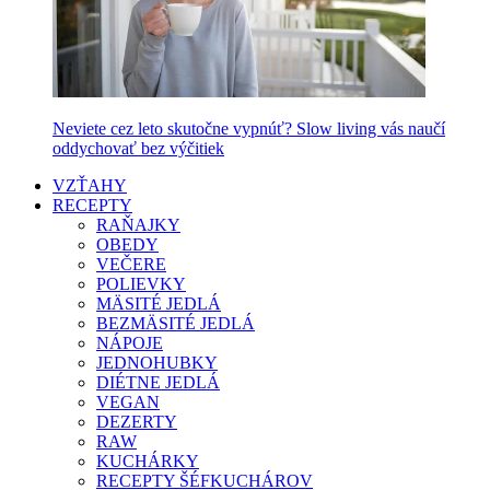
Neviete cez leto skutočne vypnúť? Slow living vás naučí
oddychovať bez výčitiek
VZŤAHY
RECEPTY
RAŇAJKY
OBEDY
VEČERE
POLIEVKY
MÄSITÉ JEDLÁ
BEZMÄSITÉ JEDLÁ
NÁPOJE
JEDNOHUBKY
DIÉTNE JEDLÁ
VEGAN
DEZERTY
RAW
KUCHÁRKY
RECEPTY ŠÉFKUCHÁROV