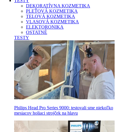
TESTY
DEKORATÍVNA KOZMETIKA
PLEŤOVÁ KOZMETIKA
TELOVÁ KOZMETIKA
VLASOVÁ KOZMETIKA
ELEKTORONIKA
OSTATNÉ
TESTY
Philips Head Pro Series 9000: testovali sme niekoľko
mesiacov holiaci strojček na hlavu