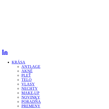
KRÁSA
ANTI-AGE
AKNÉ
PLEŤ
TELO
VLASY
NECHTY
MAKE-UP
NOVINKY
PORADŇA
PREMENY