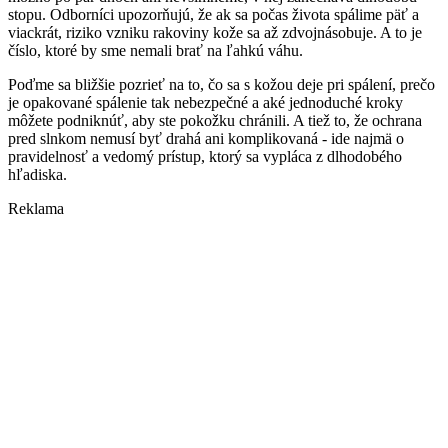
stopu. Odborníci upozorňujú, že ak sa počas života spálime päť a
viackrát, riziko vzniku rakoviny kože sa až zdvojnásobuje. A to je
číslo, ktoré by sme nemali brať na ľahkú váhu.
Poďme sa bližšie pozrieť na to, čo sa s kožou deje pri spálení, prečo
je opakované spálenie tak nebezpečné a aké jednoduché kroky
môžete podniknúť, aby ste pokožku chránili. A tiež to, že ochrana
pred slnkom nemusí byť drahá ani komplikovaná - ide najmä o
pravidelnosť a vedomý prístup, ktorý sa vypláca z dlhodobého
hľadiska.
Reklama