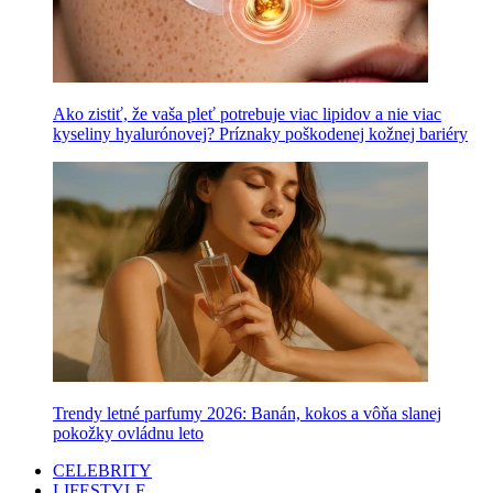
Ako zistiť, že vaša pleť potrebuje viac lipidov a nie viac
kyseliny hyalurónovej? Príznaky poškodenej kožnej bariéry
Trendy letné parfumy 2026: Banán, kokos a vôňa slanej
pokožky ovládnu leto
CELEBRITY
LIFESTYLE