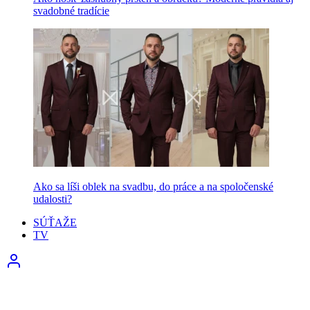
svadobné tradície
Ako sa líši oblek na svadbu, do práce a na spoločenské
udalosti?
SÚŤAŽE
TV