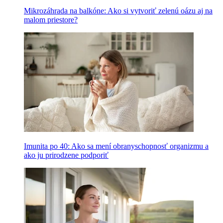
Mikrozáhrada na balkóne: Ako si vytvoriť zelenú oázu aj na
malom priestore?
Imunita po 40: Ako sa mení obranyschopnosť organizmu a
ako ju prirodzene podporiť