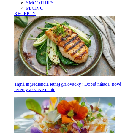
SMOOTHIES
PEČIVO
RECEPTY
Tajná ingrediencia letnej grilovačky? Dobrá nálada, nové
recepty a svieže chute