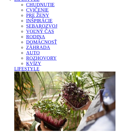
CHUDNUTIE
CVIČENIE
PRE ŽENY
INŠPIRÁCIE
SEBAROZVOJ
VOĽNÝ ČAS
RODINA
DOMÁCNOSŤ
ZÁHRADA
AUTO
ROZHOVORY
KVÍZY
LIFESTYLE