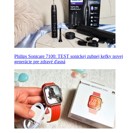
Philips Sonicare 7100: TEST sonickej zubnej kefky novej
generácie pre zdravé ďasná