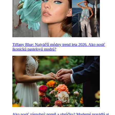
Tiffany Blue: Najväčší módny trend leta 2026. Ako nosiť
ikonickú pastelovú modrú?
Ako nosiť zásnubný prsteň a obrúčku? Moderné pravidlá aj