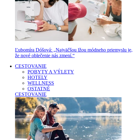
Ľubomíra Dóšová: „Najväčšou lžou módneho priemyslu je,
že nové oblečenie nás zmení.“
CESTOVANIE
POBYTY A VÝLETY
HOTELY
WELLNESS
OSTATNÉ
CESTOVANIE