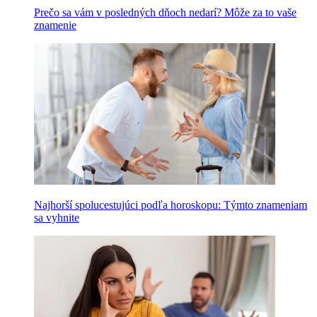
Prečo sa vám v posledných dňoch nedarí? Môže za to vaše
znamenie
Najhorší spolucestujúci podľa horoskopu: Týmto znameniam
sa vyhnite