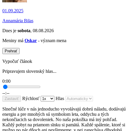
01.09.2025
Annamária Bilas
Dnes je
sobota
, 08.08.2026
Meniny má
Oskar
- význam mena
Prehrať
Vypočuť článok
Pripravujem slovenský hlas...
0:00
--:--
Rýchlosť
Hlas
Zastaviť
Slnečné lúče v nás jednoducho vyvolávajú dobrú náladu, dodávajú
energiu a pre mnohých sú symbolom leta, oddychu a tých
nekončiacich sa dovoleniek. No naša pokožka má iný pohľad.
Každý pobyt na priamom slnku si pamätá. Každé spálenie, ktoré si
možno po pár dňoch ani nevšimneme, v nej zanecháva dlhodobú