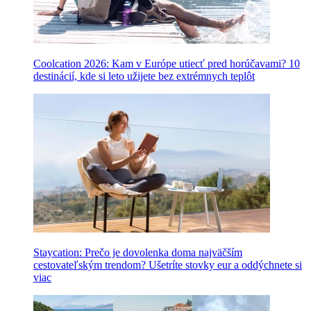
Coolcation 2026: Kam v Európe utiecť pred horúčavami? 10
destinácií, kde si leto užijete bez extrémnych teplôt
Staycation: Prečo je dovolenka doma najväčším
cestovateľským trendom? Ušetríte stovky eur a oddýchnete si
viac