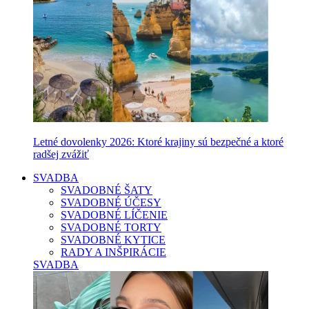
Letné dovolenky 2026: Ktoré krajiny sú bezpečné a ktoré
radšej zvážiť
SVADBA
SVADOBNÉ ŠATY
SVADOBNÉ ÚČESY
SVADOBNÉ LÍČENIE
SVADOBNÉ TORTY
SVADOBNÉ KYTICE
RADY A INŠPIRÁCIE
SVADBA