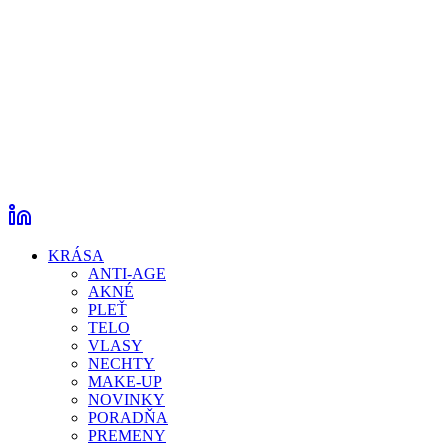
KRÁSA
ANTI-AGE
AKNÉ
PLEŤ
TELO
VLASY
NECHTY
MAKE-UP
NOVINKY
PORADŇA
PREMENY