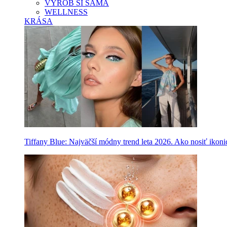
VYROB SI SAMA
WELLNESS
KRÁSA
Tiffany Blue: Najväčší módny trend leta 2026. Ako nosiť ikon