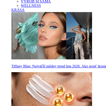
VYROB SI SAMA
WELLNESS
KRÁSA
Tiffany Blue: Najväčší módny trend leta 2026. Ako nosiť ikon