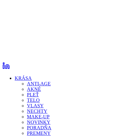
KRÁSA
ANTI-AGE
AKNÉ
PLEŤ
TELO
VLASY
NECHTY
MAKE-UP
NOVINKY
PORADŇA
PREMENY