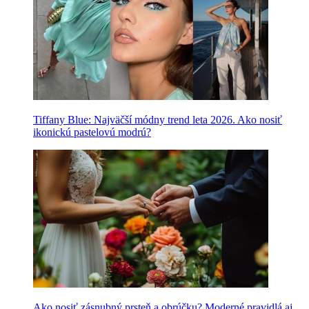
Tiffany Blue: Najväčší módny trend leta 2026. Ako nosiť
ikonickú pastelovú modrú?
Ako nosiť zásnubný prsteň a obrúčku? Moderné pravidlá aj