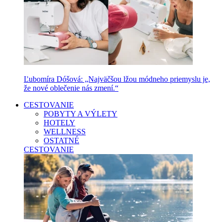
Ľubomíra Dóšová: „Najväčšou lžou módneho priemyslu je,
že nové oblečenie nás zmení.“
CESTOVANIE
POBYTY A VÝLETY
HOTELY
WELLNESS
OSTATNÉ
CESTOVANIE