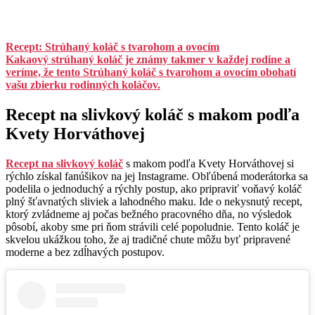
Recept: Strúhaný koláč s tvarohom a ovocím
Kakaový strúhaný koláč je známy takmer v každej rodine a
veríme, že tento Strúhaný koláč s tvarohom a ovocím obohatí
vašu zbierku rodinných koláčov.
Recept na slivkový koláč s makom podľa
Kvety Horváthovej
Recept na slivkový koláč
s makom podľa Kvety Horváthovej si
rýchlo získal fanúšikov na jej Instagrame. Obľúbená moderátorka sa
podelila o jednoduchý a rýchly postup, ako pripraviť voňavý koláč
plný šťavnatých sliviek a lahodného maku. Ide o nekysnutý recept,
ktorý zvládneme aj počas bežného pracovného dňa, no výsledok
pôsobí, akoby sme pri ňom strávili celé popoludnie. Tento koláč je
skvelou ukážkou toho, že aj tradičné chute môžu byť pripravené
moderne a bez zdĺhavých postupov.