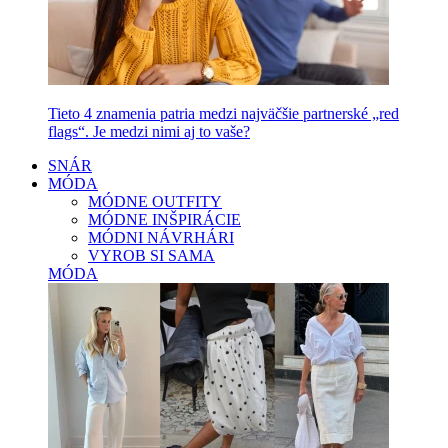
Tieto 4 znamenia patria medzi najväčšie partnerské „red
flags“. Je medzi nimi aj to vaše?
SNÁR
MÓDA
MÓDNE OUTFITY
MÓDNE INŠPIRÁCIE
MÓDNI NÁVRHÁRI
VYROB SI SAMA
MÓDA