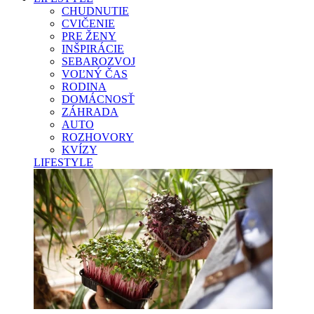
CHUDNUTIE
CVIČENIE
PRE ŽENY
INŠPIRÁCIE
SEBAROZVOJ
VOĽNÝ ČAS
RODINA
DOMÁCNOSŤ
ZÁHRADA
AUTO
ROZHOVORY
KVÍZY
LIFESTYLE