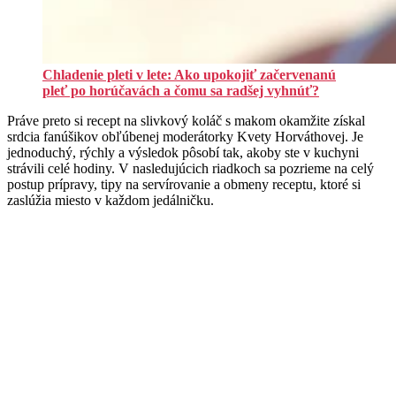
Chladenie pleti v lete: Ako upokojiť začervenanú
pleť po horúčavách a čomu sa radšej vyhnúť?
Práve preto si recept na slivkový koláč s makom okamžite získal
srdcia fanúšikov obľúbenej moderátorky Kvety Horváthovej. Je
jednoduchý, rýchly a výsledok pôsobí tak, akoby ste v kuchyni
strávili celé hodiny. V nasledujúcich riadkoch sa pozrieme na celý
postup prípravy, tipy na servírovanie a obmeny receptu, ktoré si
zaslúžia miesto v každom jedálničku.