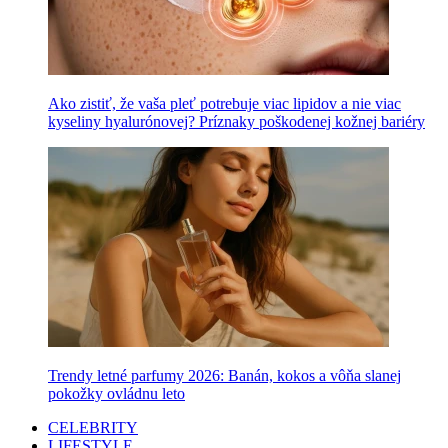
Ako zistiť, že vaša pleť potrebuje viac lipidov a nie viac
kyseliny hyalurónovej? Príznaky poškodenej kožnej bariéry
Trendy letné parfumy 2026: Banán, kokos a vôňa slanej
pokožky ovládnu leto
CELEBRITY
LIFESTYLE