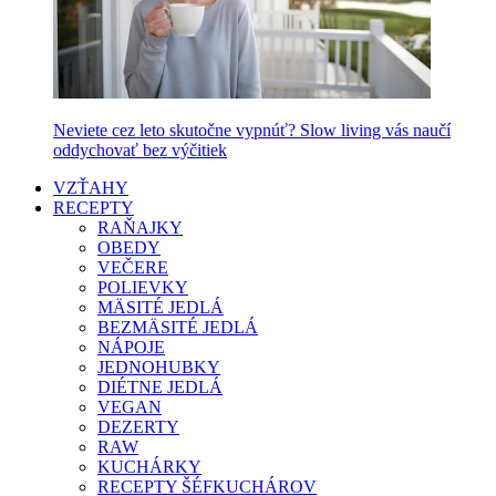
Neviete cez leto skutočne vypnúť? Slow living vás naučí
oddychovať bez výčitiek
VZŤAHY
RECEPTY
RAŇAJKY
OBEDY
VEČERE
POLIEVKY
MÄSITÉ JEDLÁ
BEZMÄSITÉ JEDLÁ
NÁPOJE
JEDNOHUBKY
DIÉTNE JEDLÁ
VEGAN
DEZERTY
RAW
KUCHÁRKY
RECEPTY ŠÉFKUCHÁROV