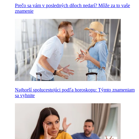
Prečo sa vám v posledných dňoch nedarí? Môže za to vaše
znamenie
Najhorší spolucestujúci podľa horoskopu: Týmto znameniam
sa vyhnite