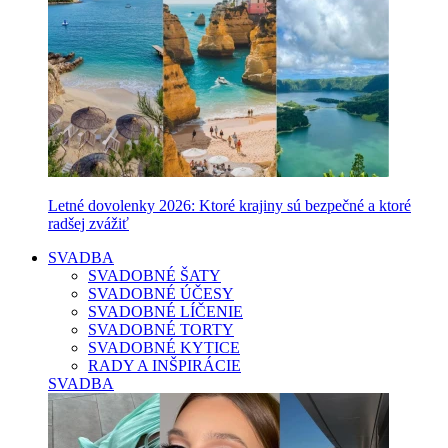
Letné dovolenky 2026: Ktoré krajiny sú bezpečné a ktoré
radšej zvážiť
SVADBA
SVADOBNÉ ŠATY
SVADOBNÉ ÚČESY
SVADOBNÉ LÍČENIE
SVADOBNÉ TORTY
SVADOBNÉ KYTICE
RADY A INŠPIRÁCIE
SVADBA