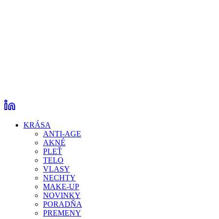
KRÁSA
ANTI-AGE
AKNÉ
PLEŤ
TELO
VLASY
NECHTY
MAKE-UP
NOVINKY
PORADŇA
PREMENY