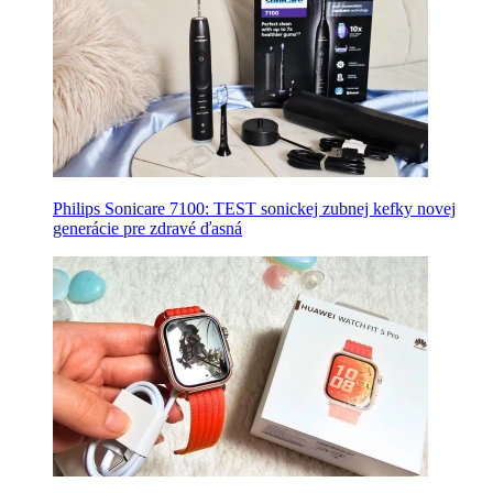
Philips Sonicare 7100: TEST sonickej zubnej kefky novej
generácie pre zdravé ďasná