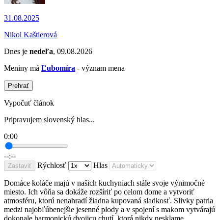
31.08.2025
Nikol Kaštierová
Dnes je
nedeľa
, 09.08.2026
Meniny má
Ľubomíra
- význam mena
Prehrať
Vypočuť článok
Pripravujem slovenský hlas...
0:00
--:--
Rýchlosť
Hlas
Zastaviť
Domáce koláče majú v našich kuchyniach stále svoje výnimočné
miesto. Ich vôňa sa dokáže rozšíriť po celom dome a vytvoriť
atmosféru, ktorú nenahradí žiadna kupovaná sladkosť. Slivky patria
medzi najobľúbenejšie jesenné plody a v spojení s makom vytvárajú
dokonale harmonickú dvojicu chutí, ktorá nikdy nesklame.