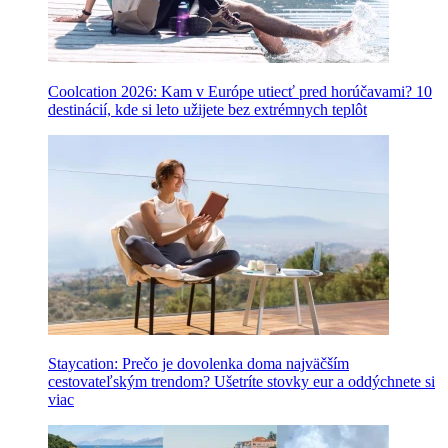
Coolcation 2026: Kam v Európe utiecť pred horúčavami? 10
destinácií, kde si leto užijete bez extrémnych teplôt
Staycation: Prečo je dovolenka doma najväčším
cestovateľským trendom? Ušetríte stovky eur a oddýchnete si
viac