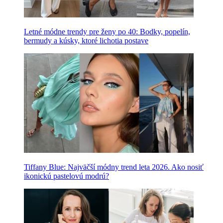
Letné módne trendy pre ženy po 40: Bodky, popelín,
bermudy a kúsky, ktoré lichotia postave
Tiffany Blue: Najväčší módny trend leta 2026. Ako nosiť
ikonickú pastelovú modrú?