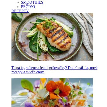
SMOOTHIES
PEČIVO
RECEPTY
Tajná ingrediencia letnej grilovačky? Dobrá nálada, nové
recepty a svieže chute