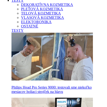
TESTY
DEKORATÍVNA KOZMETIKA
PLEŤOVÁ KOZMETIKA
TELOVÁ KOZMETIKA
VLASOVÁ KOZMETIKA
ELEKTORONIKA
OSTATNÉ
TESTY
Philips Head Pro Series 9000: testovali sme niekoľko
mesiacov holiaci strojček na hlavu