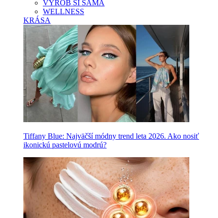
VYROB SI SAMA
WELLNESS
KRÁSA
Tiffany Blue: Najväčší módny trend leta 2026. Ako nosiť
ikonickú pastelovú modrú?