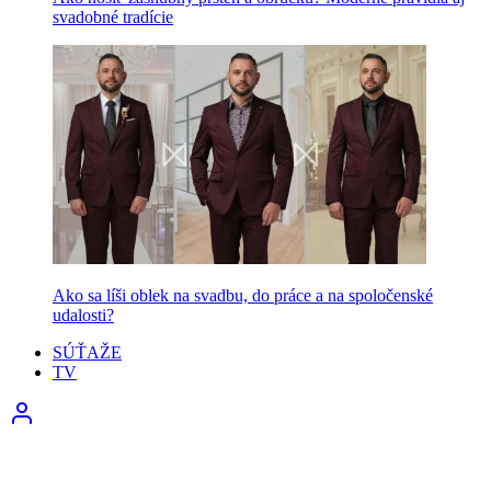
svadobné tradície
Ako sa líši oblek na svadbu, do práce a na spoločenské
udalosti?
SÚŤAŽE
TV