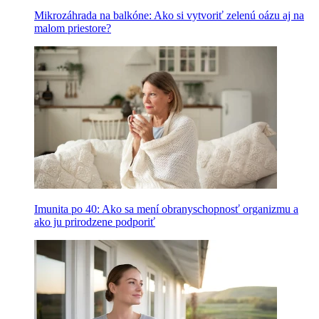
Mikrozáhrada na balkóne: Ako si vytvoriť zelenú oázu aj na
malom priestore?
Imunita po 40: Ako sa mení obranyschopnosť organizmu a
ako ju prirodzene podporiť