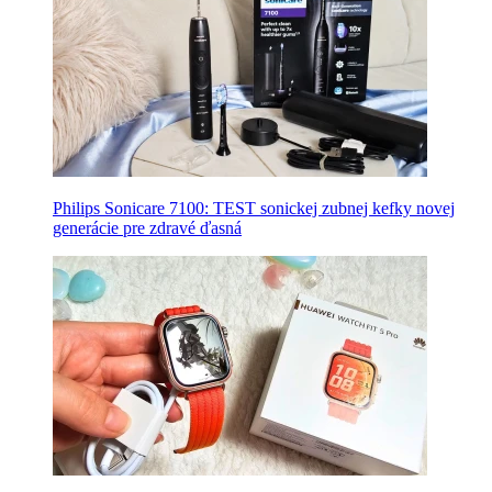
Philips Sonicare 7100: TEST sonickej zubnej kefky novej
generácie pre zdravé ďasná