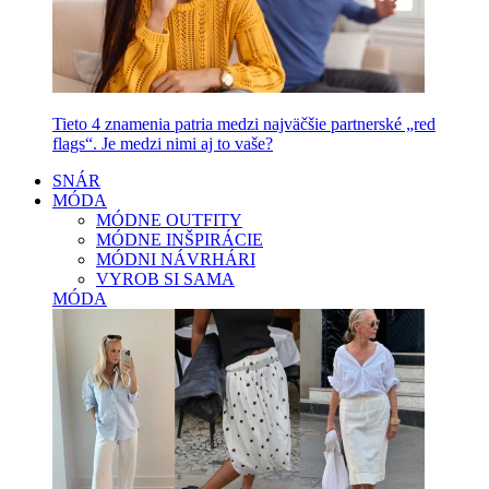
Tieto 4 znamenia patria medzi najväčšie partnerské „red
flags“. Je medzi nimi aj to vaše?
SNÁR
MÓDA
MÓDNE OUTFITY
MÓDNE INŠPIRÁCIE
MÓDNI NÁVRHÁRI
VYROB SI SAMA
MÓDA