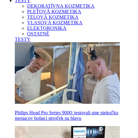
TESTY
DEKORATÍVNA KOZMETIKA
PLEŤOVÁ KOZMETIKA
TELOVÁ KOZMETIKA
VLASOVÁ KOZMETIKA
ELEKTORONIKA
OSTATNÉ
TESTY
Philips Head Pro Series 9000: testovali sme niekoľko
mesiacov holiaci strojček na hlavu