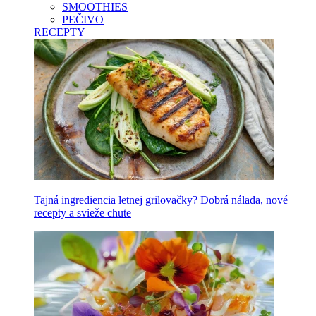
SMOOTHIES
PEČIVO
RECEPTY
Tajná ingrediencia letnej grilovačky? Dobrá nálada, nové
recepty a svieže chute