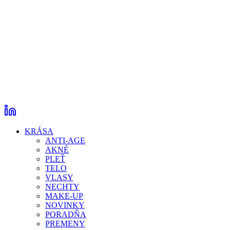
KRÁSA
ANTI-AGE
AKNÉ
PLEŤ
TELO
VLASY
NECHTY
MAKE-UP
NOVINKY
PORADŇA
PREMENY