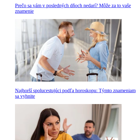
Prečo sa vám v posledných dňoch nedarí? Môže za to vaše
znamenie
Najhorší spolucestujúci podľa horoskopu: Týmto znameniam
sa vyhnite