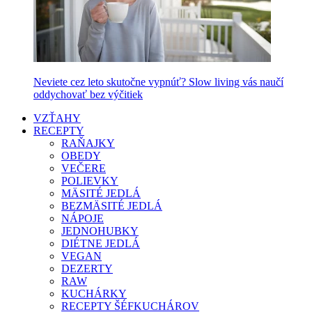
Neviete cez leto skutočne vypnúť? Slow living vás naučí
oddychovať bez výčitiek
VZŤAHY
RECEPTY
RAŇAJKY
OBEDY
VEČERE
POLIEVKY
MÄSITÉ JEDLÁ
BEZMÄSITÉ JEDLÁ
NÁPOJE
JEDNOHUBKY
DIÉTNE JEDLÁ
VEGAN
DEZERTY
RAW
KUCHÁRKY
RECEPTY ŠÉFKUCHÁROV