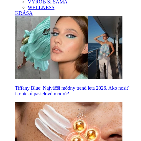
VYROB SI SAMA
WELLNESS
KRÁSA
Tiffany Blue: Najväčší módny trend leta 2026. Ako nosiť
ikonickú pastelovú modrú?