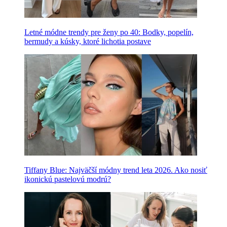
Letné módne trendy pre ženy po 40: Bodky, popelín,
bermudy a kúsky, ktoré lichotia postave
Tiffany Blue: Najväčší módny trend leta 2026. Ako nosiť
ikonickú pastelovú modrú?