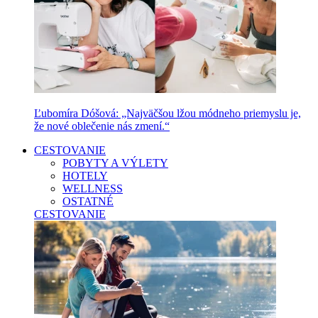
Ľubomíra Dóšová: „Najväčšou lžou módneho priemyslu je,
že nové oblečenie nás zmení.“
CESTOVANIE
POBYTY A VÝLETY
HOTELY
WELLNESS
OSTATNÉ
CESTOVANIE