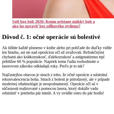
Soft box bob 2026: Komu pristane mäkký bob a
ako ho upraviť bez zdĺhavého stylingu?
Dôvod č. 1: očné operácie sú bolestivé
Ak lúštite každé písmeno v knihe alebo pri pohľade do diaľky vidíte
len šmuhu, asi ste nad operáciou očí už uvažovali. Refrakčnými
chybami ako krátkozrakosť, ďalekozrakosť a astigmatizmus trpí
približne 60 % populácie. Napriek tomu ľudia rozhodnutie o
laserovom zákroku odkladajú roky. Prečo je to tak?
Najčastejšou obavou je strach z toho, že očné operácie a následná
rekonvalescencia bolia. Strach z bolesti je prirodzený, ale v prípade
modernej oftalmológie je neopodstatnený. Operácie očí sú v
súčasnosti realizované s pomocou lasera, ktorý dokáže vadu
odstrániť v priebehu pár minút. A vy uvidíte ostro do pár hodín!