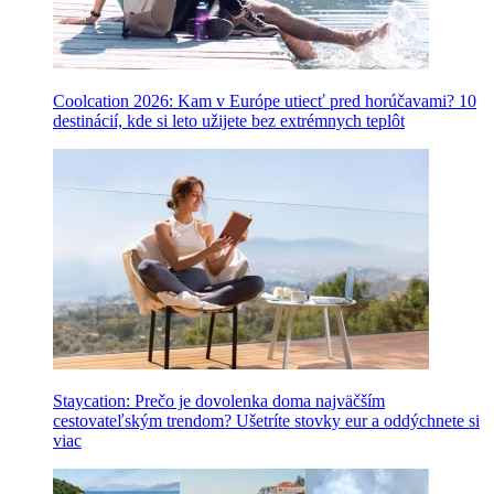
Coolcation 2026: Kam v Európe utiecť pred horúčavami? 10
destinácií, kde si leto užijete bez extrémnych teplôt
Staycation: Prečo je dovolenka doma najväčším
cestovateľským trendom? Ušetríte stovky eur a oddýchnete si
viac