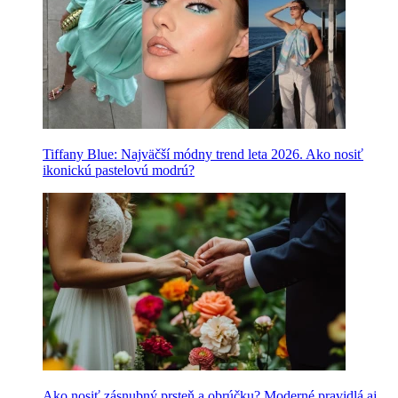
Tiffany Blue: Najväčší módny trend leta 2026. Ako nosiť
ikonickú pastelovú modrú?
Ako nosiť zásnubný prsteň a obrúčku? Moderné pravidlá aj