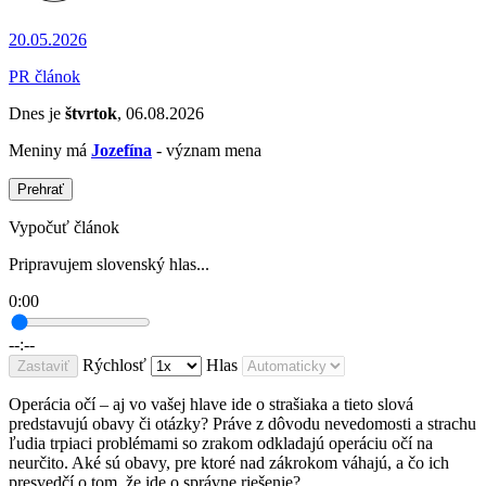
20.05.2026
PR článok
Dnes je
štvrtok
, 06.08.2026
Meniny má
Jozefína
- význam mena
Prehrať
Vypočuť článok
Pripravujem slovenský hlas...
0:00
--:--
Rýchlosť
Hlas
Zastaviť
Operácia očí – aj vo vašej hlave ide o strašiaka a tieto slová
predstavujú obavy či otázky? Práve z dôvodu nevedomosti a strachu
ľudia trpiaci problémami so zrakom odkladajú operáciu očí na
neurčito. Aké sú obavy, pre ktoré nad zákrokom váhajú, a čo ich
presvedčí o tom, že ide o správne riešenie?