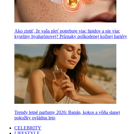
Ako zistiť, že vaša pleť potrebuje viac lipidov a nie viac
kyseliny hyalurónovej? Príznaky poškodenej kožnej bariéry
Trendy letné parfumy 2026: Banán, kokos a vôňa slanej
pokožky ovládnu leto
CELEBRITY
LIFESTYLE