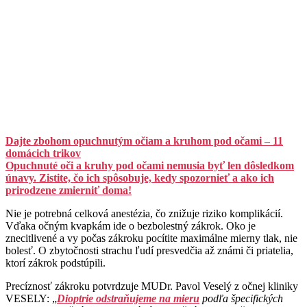
Dajte zbohom opuchnutým očiam a kruhom pod očami – 11
domácich trikov
Opuchnuté oči a kruhy pod očami nemusia byť len dôsledkom
únavy. Zistite, čo ich spôsobuje, kedy spozornieť a ako ich
prirodzene zmierniť doma!
Nie je potrebná celková anestézia, čo znižuje riziko komplikácií.
Vďaka očným kvapkám ide o bezbolestný zákrok. Oko je
znecitlivené a vy počas zákroku pocítite maximálne mierny tlak, nie
bolesť. O zbytočnosti strachu ľudí presvedčia až známi či priatelia,
ktorí zákrok podstúpili.
Precíznosť zákroku potvrdzuje MUDr. Pavol Veselý z očnej kliniky
VESELY: „
Dioptrie odstraňujeme na mieru
podľa špecifických