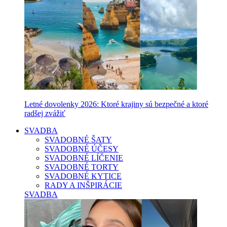
Letné dovolenky 2026: Ktoré krajiny sú bezpečné a ktoré
radšej zvážiť
SVADBA
SVADOBNÉ ŠATY
SVADOBNÉ ÚČESY
SVADOBNÉ LÍČENIE
SVADOBNÉ TORTY
SVADOBNÉ KYTICE
RADY A INŠPIRÁCIE
SVADBA