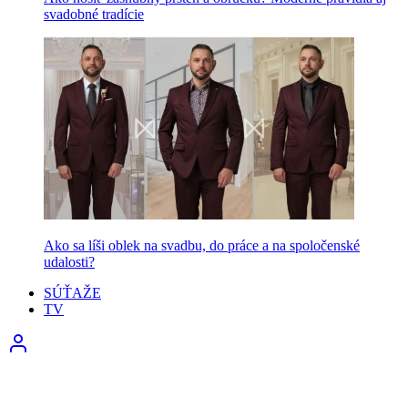
svadobné tradície
Ako sa líši oblek na svadbu, do práce a na spoločenské
udalosti?
SÚŤAŽE
TV