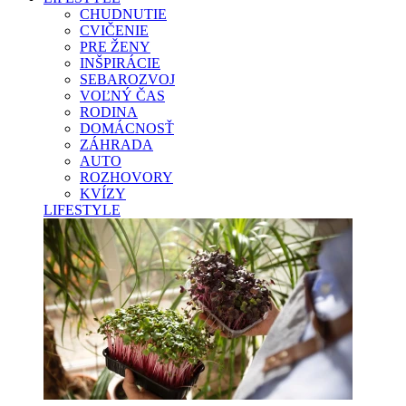
CHUDNUTIE
CVIČENIE
PRE ŽENY
INŠPIRÁCIE
SEBAROZVOJ
VOĽNÝ ČAS
RODINA
DOMÁCNOSŤ
ZÁHRADA
AUTO
ROZHOVORY
KVÍZY
LIFESTYLE