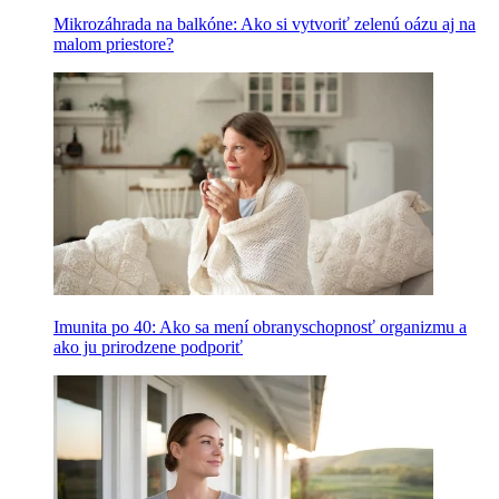
Mikrozáhrada na balkóne: Ako si vytvoriť zelenú oázu aj na
malom priestore?
Imunita po 40: Ako sa mení obranyschopnosť organizmu a
ako ju prirodzene podporiť