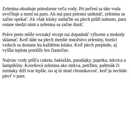
Zelenina obsahuje prirodzene veľa vody. Pri pečení sa táto voda
uvoľňuje a mení na paru. Ak má para priestor uniknúť, zelenina sa
začne opekať. Ak však kúsky natlačíte na plech príliš nahusto, para
ostane medzi nimi a zelenina sa začne dusiť.
Práve preto môže rovnaký recept raz dopadnúť výborne a inokedy
sklamať. Keď dáte na plech menšie množstvo zeleniny, horúci
vzduch sa dostane ku každému kúsku. Keď plech preplníte, aj
vyššia teplota pomôže len čiastočne.
Najviac vody púšťa cuketa, baklažán, paradajky, paprika, tekvica a
šampiňóny. Koreňová zelenina ako mrkva, petržlen, paštrnák či
zemiaky drží tvar lepšie, no aj tá stratí chrumkavosť, keď ju necháte
piecť v pare.