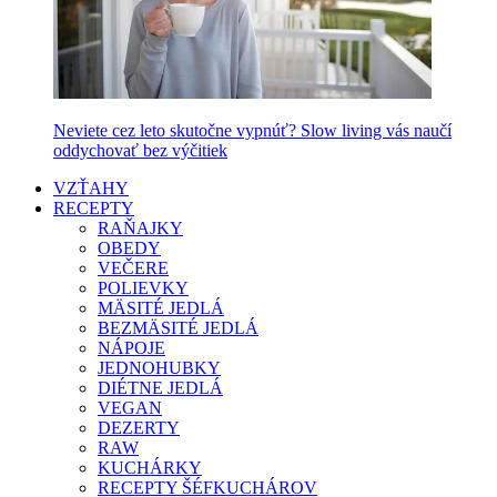
Neviete cez leto skutočne vypnúť? Slow living vás naučí
oddychovať bez výčitiek
VZŤAHY
RECEPTY
RAŇAJKY
OBEDY
VEČERE
POLIEVKY
MÄSITÉ JEDLÁ
BEZMÄSITÉ JEDLÁ
NÁPOJE
JEDNOHUBKY
DIÉTNE JEDLÁ
VEGAN
DEZERTY
RAW
KUCHÁRKY
RECEPTY ŠÉFKUCHÁROV