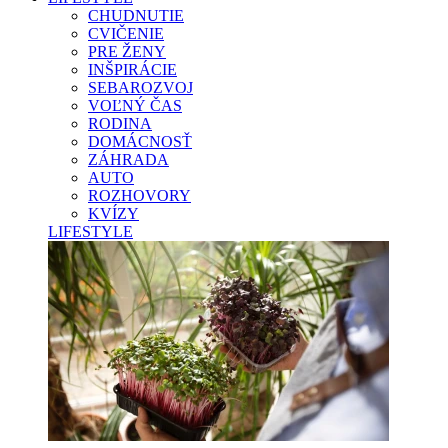
CHUDNUTIE
CVIČENIE
PRE ŽENY
INŠPIRÁCIE
SEBAROZVOJ
VOĽNÝ ČAS
RODINA
DOMÁCNOSŤ
ZÁHRADA
AUTO
ROZHOVORY
KVÍZY
LIFESTYLE