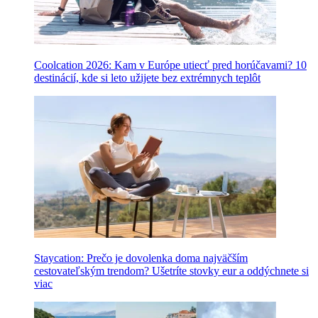
Coolcation 2026: Kam v Európe utiecť pred horúčavami? 10
destinácií, kde si leto užijete bez extrémnych teplôt
Staycation: Prečo je dovolenka doma najväčším
cestovateľským trendom? Ušetríte stovky eur a oddýchnete si
viac