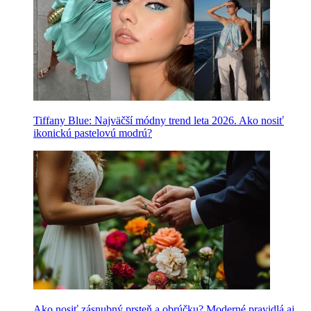
Tiffany Blue: Najväčší módny trend leta 2026. Ako nosiť
ikonickú pastelovú modrú?
Ako nosiť zásnubný prsteň a obrúčku? Moderné pravidlá aj