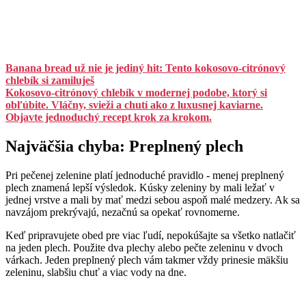
Banana bread už nie je jediný hit: Tento kokosovo-citrónový
chlebík si zamiluješ
Kokosovo-citrónový chlebík v modernej podobe, ktorý si
obľúbite. Vláčny, svieži a chutí ako z luxusnej kaviarne.
Objavte jednoduchý recept krok za krokom.
Najväčšia chyba: Preplnený plech
Pri pečenej zelenine platí jednoduché pravidlo - menej preplnený
plech znamená lepší výsledok. Kúsky zeleniny by mali ležať v
jednej vrstve a mali by mať medzi sebou aspoň malé medzery. Ak sa
navzájom prekrývajú, nezačnú sa opekať rovnomerne.
Keď pripravujete obed pre viac ľudí, nepokúšajte sa všetko natlačiť
na jeden plech. Použite dva plechy alebo pečte zeleninu v dvoch
várkach. Jeden preplnený plech vám takmer vždy prinesie mäkšiu
zeleninu, slabšiu chuť a viac vody na dne.