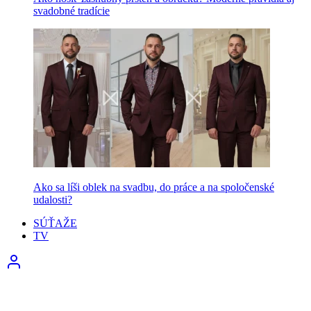
svadobné tradície
Ako sa líši oblek na svadbu, do práce a na spoločenské
udalosti?
SÚŤAŽE
TV