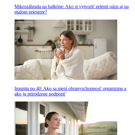
Mikrozáhrada na balkóne: Ako si vytvoriť zelenú oázu aj na
malom priestore?
Imunita po 40: Ako sa mení obranyschopnosť organizmu a
ako ju prirodzene podporiť