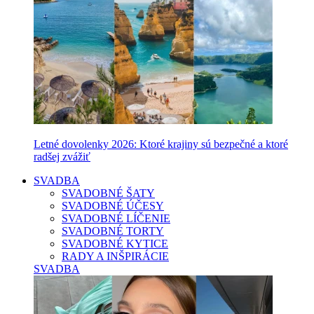
Letné dovolenky 2026: Ktoré krajiny sú bezpečné a ktoré
radšej zvážiť
SVADBA
SVADOBNÉ ŠATY
SVADOBNÉ ÚČESY
SVADOBNÉ LÍČENIE
SVADOBNÉ TORTY
SVADOBNÉ KYTICE
RADY A INŠPIRÁCIE
SVADBA