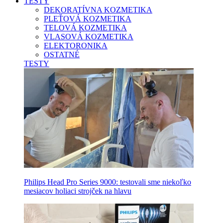
TESTY
DEKORATÍVNA KOZMETIKA
PLEŤOVÁ KOZMETIKA
TELOVÁ KOZMETIKA
VLASOVÁ KOZMETIKA
ELEKTORONIKA
OSTATNÉ
TESTY
Philips Head Pro Series 9000: testovali sme niekoľko
mesiacov holiaci strojček na hlavu