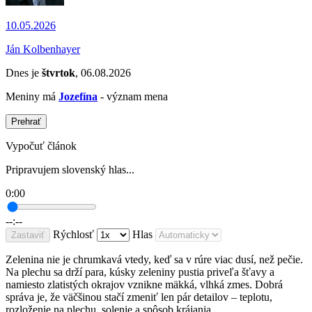
10.05.2026
Ján Kolbenhayer
Dnes je
štvrtok
, 06.08.2026
Meniny má
Jozefína
- význam mena
Prehrať
Vypočuť článok
Pripravujem slovenský hlas...
0:00
--:--
Rýchlosť
Hlas
Zastaviť
Zelenina nie je chrumkavá vtedy, keď sa v rúre viac dusí, než pečie.
Na plechu sa drží para, kúsky zeleniny pustia priveľa šťavy a
namiesto zlatistých okrajov vznikne mäkká, vlhká zmes. Dobrá
správa je, že väčšinou stačí zmeniť len pár detailov – teplotu,
rozloženie na plechu, solenie a spôsob krájania.