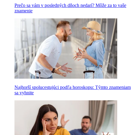
Prečo sa vám v posledných dňoch nedarí? Môže za to vaše
znamenie
Najhorší spolucestujúci podľa horoskopu: Týmto znameniam
sa vyhnite