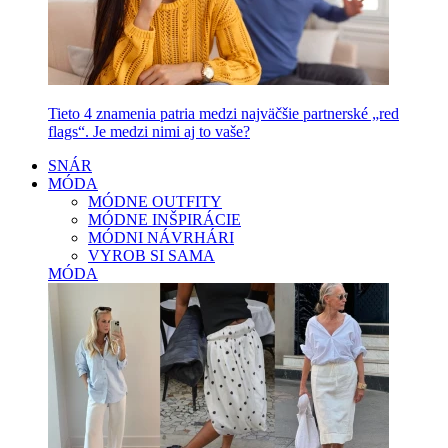
Tieto 4 znamenia patria medzi najväčšie partnerské „red
flags“. Je medzi nimi aj to vaše?
SNÁR
MÓDA
MÓDNE OUTFITY
MÓDNE INŠPIRÁCIE
MÓDNI NÁVRHÁRI
VYROB SI SAMA
MÓDA