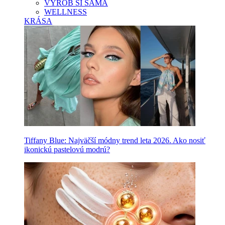
VYROB SI SAMA
WELLNESS
KRÁSA
Tiffany Blue: Najväčší módny trend leta 2026. Ako nosiť
ikonickú pastelovú modrú?