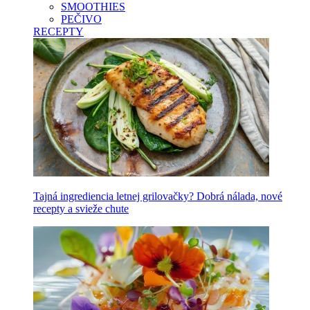
SMOOTHIES
PEČIVO
RECEPTY
Tajná ingrediencia letnej grilovačky? Dobrá nálada, nové
recepty a svieže chute