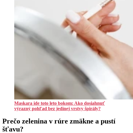
Maskara ide toto leto bokom: Ako dosiahnuť
výrazný pohľad bez jedinej vrstvy špirály?
Prečo zelenina v rúre zmäkne a pustí
šťavu?