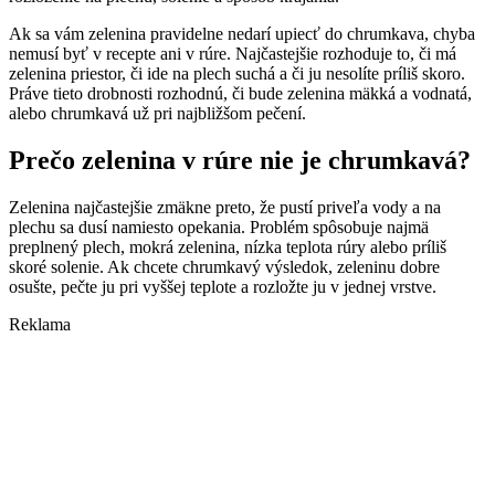
Ak sa vám zelenina pravidelne nedarí upiecť do chrumkava, chyba
nemusí byť v recepte ani v rúre. Najčastejšie rozhoduje to, či má
zelenina priestor, či ide na plech suchá a či ju nesolíte príliš skoro.
Práve tieto drobnosti rozhodnú, či bude zelenina mäkká a vodnatá,
alebo chrumkavá už pri najbližšom pečení.
Prečo zelenina v rúre nie je chrumkavá?
Zelenina najčastejšie zmäkne preto, že pustí priveľa vody a na
plechu sa dusí namiesto opekania. Problém spôsobuje najmä
preplnený plech, mokrá zelenina, nízka teplota rúry alebo príliš
skoré solenie. Ak chcete chrumkavý výsledok, zeleninu dobre
osušte, pečte ju pri vyššej teplote a rozložte ju v jednej vrstve.
Reklama