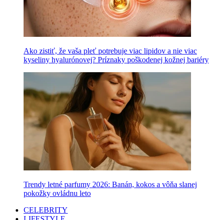
Ako zistiť, že vaša pleť potrebuje viac lipidov a nie viac
kyseliny hyalurónovej? Príznaky poškodenej kožnej bariéry
Trendy letné parfumy 2026: Banán, kokos a vôňa slanej
pokožky ovládnu leto
CELEBRITY
LIFESTYLE