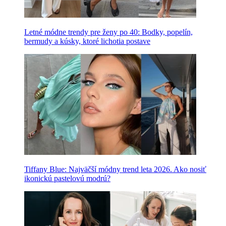
Letné módne trendy pre ženy po 40: Bodky, popelín,
bermudy a kúsky, ktoré lichotia postave
Tiffany Blue: Najväčší módny trend leta 2026. Ako nosiť
ikonickú pastelovú modrú?