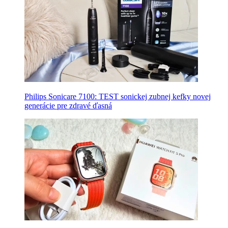
Philips Sonicare 7100: TEST sonickej zubnej kefky novej
generácie pre zdravé ďasná