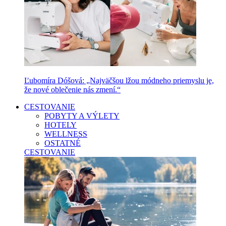
Ľubomíra Dóšová: „Najväčšou lžou módneho priemyslu je,
že nové oblečenie nás zmení.“
CESTOVANIE
POBYTY A VÝLETY
HOTELY
WELLNESS
OSTATNÉ
CESTOVANIE