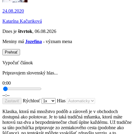
24.08.2020
Katarína Kačuriková
Dnes je
štvrtok
, 06.08.2026
Meniny má
Jozefína
- význam mena
Prehrať
Vypočuť článok
Pripravujem slovenský hlas...
0:00
--:--
Rýchlosť
Hlas
Zastaviť
Klasika, ktorá má množstvo podôb a zároveň je v obchodoch
dostupná ako polotovar. Je to taká tradičná mňamka, ktorú máte
hotovú raz-dva a bezpodmienečne chutí úplne každému. Už tradične
sa táto pochúťka pripravuje zo zemiakového cesta (podobne ako
šúľance), no tentokrát môžete vyskúšať zdravšiu verziu, a to