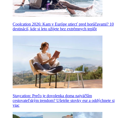
Coolcation 2026: Kam v Európe utiecť pred horúčavami? 10
destinácií, kde si leto užijete bez extrémnych teplôt
Staycation: Prečo je dovolenka doma najväčším
cestovateľským trendom? Ušetríte stovky eur a oddýchnete si
viac