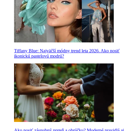
Tiffany Blue: Najväčší módny trend leta 2026. Ako nosiť
ikonickú pastelovú modrú?
Ako nosiť zásnubný prsteň a obrúčku? Moderné pravidlá aj