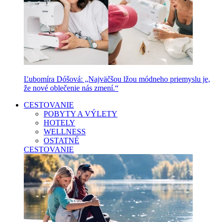
Ľubomíra Dóšová: „Najväčšou lžou módneho priemyslu je,
že nové oblečenie nás zmení.“
CESTOVANIE
POBYTY A VÝLETY
HOTELY
WELLNESS
OSTATNÉ
CESTOVANIE