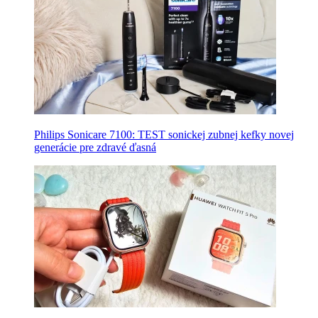
Philips Sonicare 7100: TEST sonickej zubnej kefky novej
generácie pre zdravé ďasná