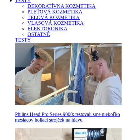
TESTY
DEKORATÍVNA KOZMETIKA
PLEŤOVÁ KOZMETIKA
TELOVÁ KOZMETIKA
VLASOVÁ KOZMETIKA
ELEKTORONIKA
OSTATNÉ
TESTY
Philips Head Pro Series 9000: testovali sme niekoľko
mesiacov holiaci strojček na hlavu