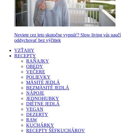
Neviete cez leto skutočne vypnúť? Slow living vás naučí
oddychovať bez výčitiek
VZŤAHY
RECEPTY
RAŇAJKY
OBEDY
VEČERE
POLIEVKY
MÄSITÉ JEDLÁ
BEZMÄSITÉ JEDLÁ
NÁPOJE
JEDNOHUBKY
DIÉTNE JEDLÁ
VEGAN
DEZERTY
RAW
KUCHÁRKY
RECEPTY ŠÉFKUCHÁROV