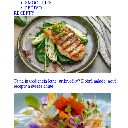
SMOOTHIES
PEČIVO
RECEPTY
Tajná ingrediencia letnej grilovačky? Dobrá nálada, nové
recepty a svieže chute