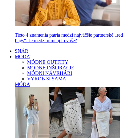
Tieto 4 znamenia patria medzi najväčšie partnerské „red
flags“. Je medzi nimi aj to vaše?
SNÁR
MÓDA
MÓDNE OUTFITY
MÓDNE INŠPIRÁCIE
MÓDNI NÁVRHÁRI
VYROB SI SAMA
MÓDA