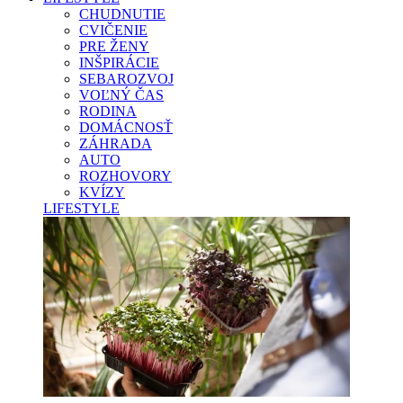
CHUDNUTIE
CVIČENIE
PRE ŽENY
INŠPIRÁCIE
SEBAROZVOJ
VOĽNÝ ČAS
RODINA
DOMÁCNOSŤ
ZÁHRADA
AUTO
ROZHOVORY
KVÍZY
LIFESTYLE