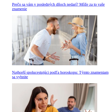
Prečo sa vám v posledných dňoch nedarí? Môže za to vaše
znamenie
Najhorší spolucestujúci podľa horoskopu: Týmto znameniam
sa vyhnite