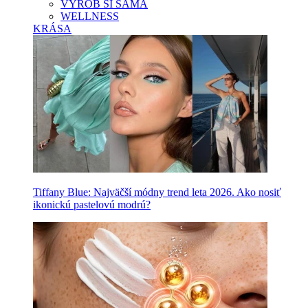
VYROB SI SAMA
WELLNESS
KRÁSA
Tiffany Blue: Najväčší módny trend leta 2026. Ako nosiť
ikonickú pastelovú modrú?