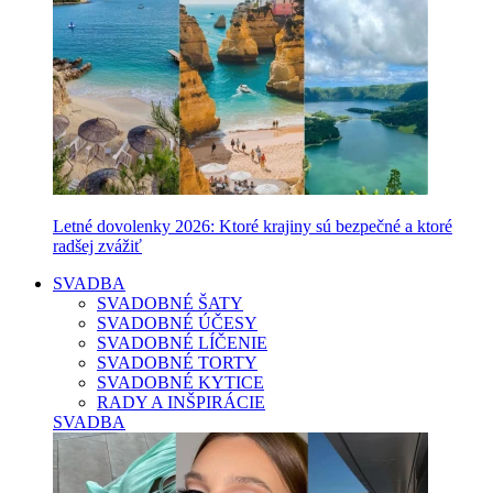
Letné dovolenky 2026: Ktoré krajiny sú bezpečné a ktoré
radšej zvážiť
SVADBA
SVADOBNÉ ŠATY
SVADOBNÉ ÚČESY
SVADOBNÉ LÍČENIE
SVADOBNÉ TORTY
SVADOBNÉ KYTICE
RADY A INŠPIRÁCIE
SVADBA