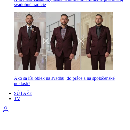
svadobné tradície
Ako sa líši oblek na svadbu, do práce a na spoločenské
udalosti?
SÚŤAŽE
TV