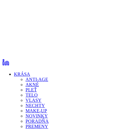
KRÁSA
ANTI-AGE
AKNÉ
PLEŤ
TELO
VLASY
NECHTY
MAKE-UP
NOVINKY
PORADŇA
PREMENY