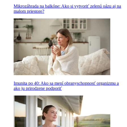
Mikrozáhrada na balkóne: Ako si vytvoriť zelenú oázu aj na
malom priestore?
Imunita po 40: Ako sa mení obranyschopnosť organizmu a
ako ju prirodzene podporiť