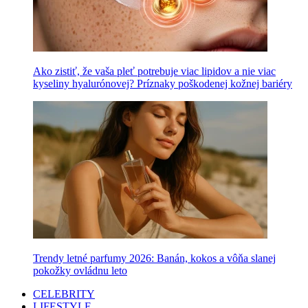
Ako zistiť, že vaša pleť potrebuje viac lipidov a nie viac
kyseliny hyalurónovej? Príznaky poškodenej kožnej bariéry
Trendy letné parfumy 2026: Banán, kokos a vôňa slanej
pokožky ovládnu leto
CELEBRITY
LIFESTYLE