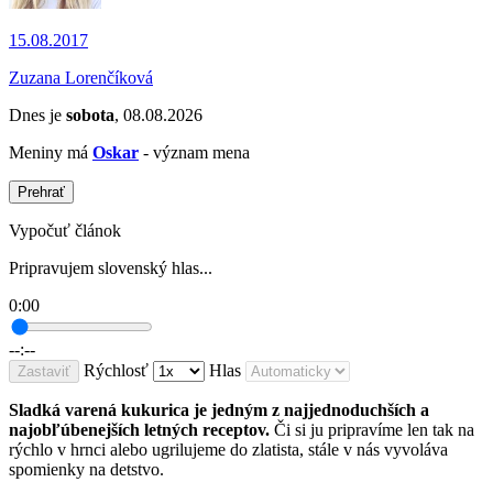
15.08.2017
Zuzana Lorenčíková
Dnes je
sobota
, 08.08.2026
Meniny má
Oskar
- význam mena
Prehrať
Vypočuť článok
Pripravujem slovenský hlas...
0:00
--:--
Rýchlosť
Hlas
Zastaviť
Sladká varená kukurica je jedným z najjednoduchších a
najobľúbenejších letných receptov.
Či si ju pripravíme len tak na
rýchlo v hrnci alebo ugrilujeme do zlatista, stále v nás vyvoláva
spomienky na detstvo.