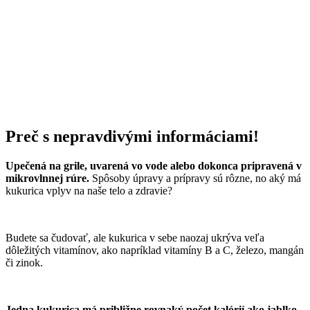
Preč s nepravdivými informáciami!
Upečená na grile, uvarená vo vode alebo dokonca pripravená v
mikrovlnnej rúre.
Spôsoby úpravy a prípravy sú rôzne, no aký má
kukurica vplyv na naše telo a zdravie?
Budete sa čudovať, ale kukurica v sebe naozaj ukrýva veľa
dôležitých vitamínov, ako napríklad vitamíny B a C, železo, mangán
či zinok.
Jedna kukurica má približne rovnaký počet kalórií ako jablko