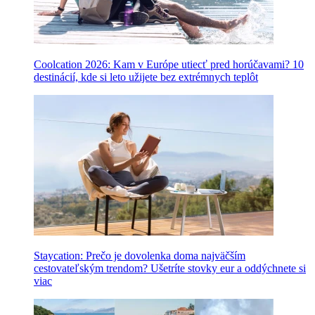
Coolcation 2026: Kam v Európe utiecť pred horúčavami? 10
destinácií, kde si leto užijete bez extrémnych teplôt
Staycation: Prečo je dovolenka doma najväčším
cestovateľským trendom? Ušetríte stovky eur a oddýchnete si
viac