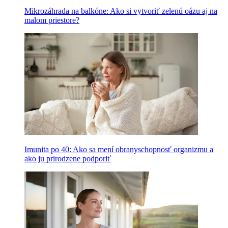
Mikrozáhrada na balkóne: Ako si vytvoriť zelenú oázu aj na
malom priestore?
Imunita po 40: Ako sa mení obranyschopnosť organizmu a
ako ju prirodzene podporiť