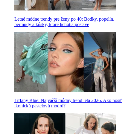
Letné módne trendy pre ženy po 40: Bodky, popelín,
bermudy a kúsky, ktoré lichotia postave
Tiffany Blue: Najväčší módny trend leta 2026. Ako nosiť
ikonickú pastelovú modrú?