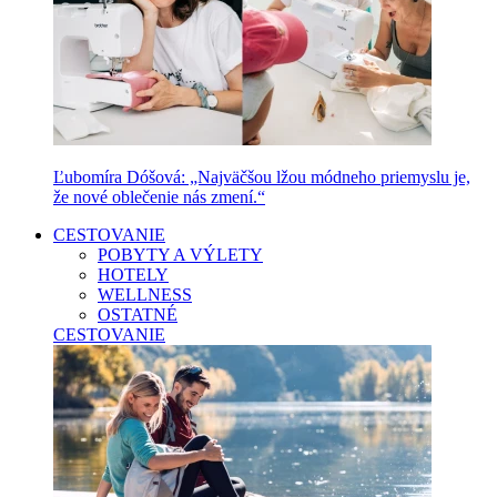
Ľubomíra Dóšová: „Najväčšou lžou módneho priemyslu je,
že nové oblečenie nás zmení.“
CESTOVANIE
POBYTY A VÝLETY
HOTELY
WELLNESS
OSTATNÉ
CESTOVANIE