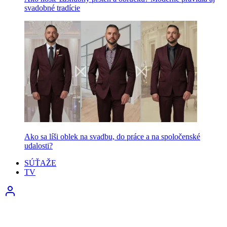
svadobné tradície
Ako sa líši oblek na svadbu, do práce a na spoločenské
udalosti?
SÚŤAŽE
TV