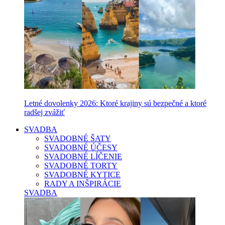
Letné dovolenky 2026: Ktoré krajiny sú bezpečné a ktoré
radšej zvážiť
SVADBA
SVADOBNÉ ŠATY
SVADOBNÉ ÚČESY
SVADOBNÉ LÍČENIE
SVADOBNÉ TORTY
SVADOBNÉ KYTICE
RADY A INŠPIRÁCIE
SVADBA