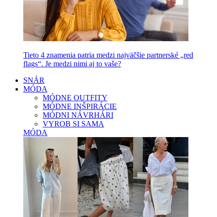
Tieto 4 znamenia patria medzi najväčšie partnerské „red
flags“. Je medzi nimi aj to vaše?
SNÁR
MÓDA
MÓDNE OUTFITY
MÓDNE INŠPIRÁCIE
MÓDNI NÁVRHÁRI
VYROB SI SAMA
MÓDA