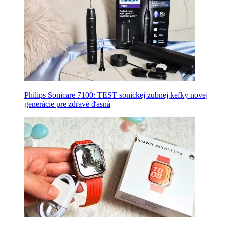
Philips Sonicare 7100: TEST sonickej zubnej kefky novej
generácie pre zdravé ďasná