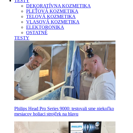
TESTY
DEKORATÍVNA KOZMETIKA
PLEŤOVÁ KOZMETIKA
TELOVÁ KOZMETIKA
VLASOVÁ KOZMETIKA
ELEKTORONIKA
OSTATNÉ
TESTY
Philips Head Pro Series 9000: testovali sme niekoľko
mesiacov holiaci strojček na hlavu