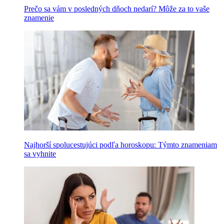
Prečo sa vám v posledných dňoch nedarí? Môže za to vaše
znamenie
Najhorší spolucestujúci podľa horoskopu: Týmto znameniam
sa vyhnite