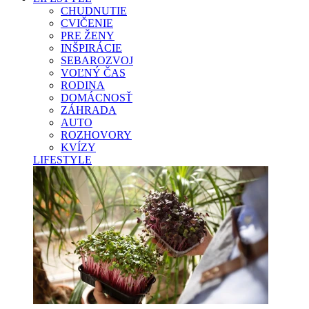
CHUDNUTIE
CVIČENIE
PRE ŽENY
INŠPIRÁCIE
SEBAROZVOJ
VOĽNÝ ČAS
RODINA
DOMÁCNOSŤ
ZÁHRADA
AUTO
ROZHOVORY
KVÍZY
LIFESTYLE