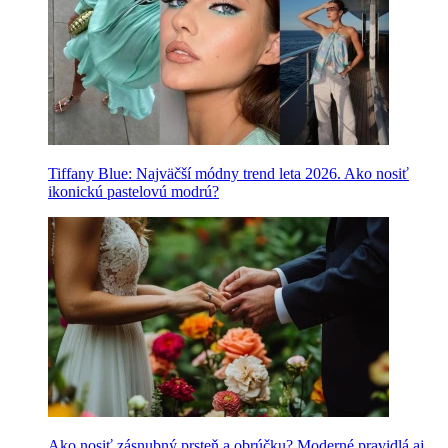
Tiffany Blue: Najväčší módny trend leta 2026. Ako nosiť
ikonickú pastelovú modrú?
Ako nosiť zásnubný prsteň a obrúčku? Moderné pravidlá aj