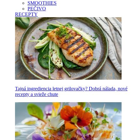
SMOOTHIES
PEČIVO
RECEPTY
Tajná ingrediencia letnej grilovačky? Dobrá nálada, nové
recepty a svieže chute