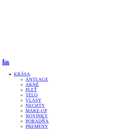
KRÁSA
ANTI-AGE
AKNÉ
PLEŤ
TELO
VLASY
NECHTY
MAKE-UP
NOVINKY
PORADŇA
PREMENY