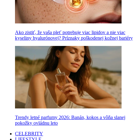
Ako zistiť, že vaša pleť potrebuje viac lipidov a nie viac
kyseliny hyalurónovej? Príznaky poškodenej kožnej bariéry
Trendy letné parfumy 2026: Banán, kokos a vôňa slanej
pokožky ovládnu leto
CELEBRITY
LIFESTYLE