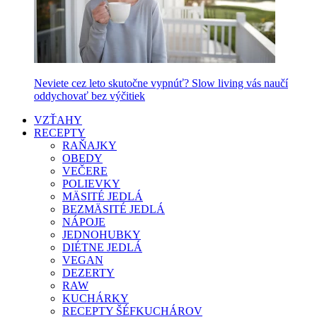
Neviete cez leto skutočne vypnúť? Slow living vás naučí
oddychovať bez výčitiek
VZŤAHY
RECEPTY
RAŇAJKY
OBEDY
VEČERE
POLIEVKY
MÄSITÉ JEDLÁ
BEZMÄSITÉ JEDLÁ
NÁPOJE
JEDNOHUBKY
DIÉTNE JEDLÁ
VEGAN
DEZERTY
RAW
KUCHÁRKY
RECEPTY ŠÉFKUCHÁROV