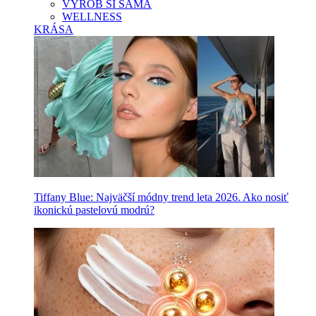
VYROB SI SAMA
WELLNESS
KRÁSA
Tiffany Blue: Najväčší módny trend leta 2026. Ako nosiť
ikonickú pastelovú modrú?