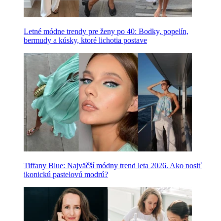
Letné módne trendy pre ženy po 40: Bodky, popelín,
bermudy a kúsky, ktoré lichotia postave
Tiffany Blue: Najväčší módny trend leta 2026. Ako nosiť
ikonickú pastelovú modrú?