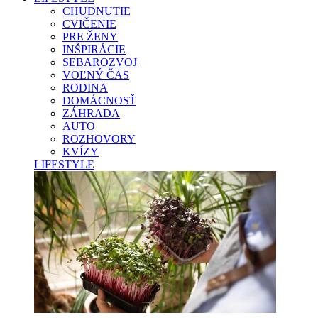
CHUDNUTIE
CVIČENIE
PRE ŽENY
INŠPIRÁCIE
SEBAROZVOJ
VOĽNÝ ČAS
RODINA
DOMÁCNOSŤ
ZÁHRADA
AUTO
ROZHOVORY
KVÍZY
LIFESTYLE