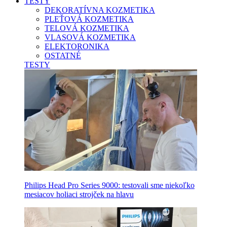
TESTY
DEKORATÍVNA KOZMETIKA
PLEŤOVÁ KOZMETIKA
TELOVÁ KOZMETIKA
VLASOVÁ KOZMETIKA
ELEKTORONIKA
OSTATNÉ
TESTY
Philips Head Pro Series 9000: testovali sme niekoľko
mesiacov holiaci strojček na hlavu