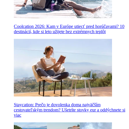
Coolcation 2026: Kam v Európe utiecť pred horúčavami? 10
destinácií, kde si leto užijete bez extrémnych teplôt
Staycation: Prečo je dovolenka doma najväčším
cestovateľským trendom? Ušetríte stovky eur a oddýchnete si
viac