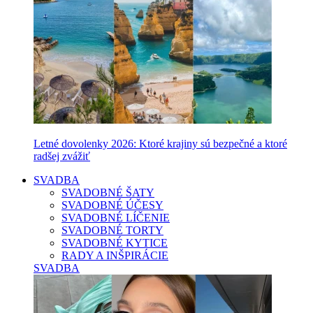
Letné dovolenky 2026: Ktoré krajiny sú bezpečné a ktoré
radšej zvážiť
SVADBA
SVADOBNÉ ŠATY
SVADOBNÉ ÚČESY
SVADOBNÉ LÍČENIE
SVADOBNÉ TORTY
SVADOBNÉ KYTICE
RADY A INŠPIRÁCIE
SVADBA