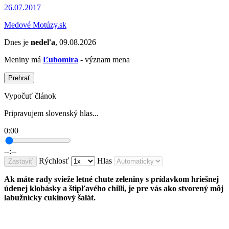
26.07.2017
Medové Motúzy.sk
Dnes je
nedeľa
, 09.08.2026
Meniny má
Ľubomíra
- význam mena
Prehrať
Vypočuť článok
Pripravujem slovenský hlas...
0:00
--:--
Rýchlosť
Hlas
Zastaviť
Ak máte rady svieže letné chute zeleniny s prídavkom hriešnej
údenej klobásky a štipľavého chilli, je pre vás ako stvorený môj
labužnícky cukinový šalát.