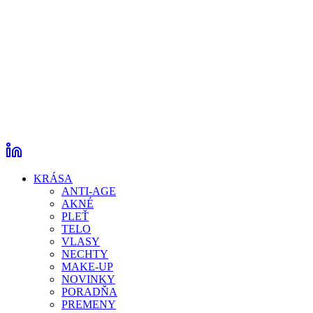
KRÁSA
ANTI-AGE
AKNÉ
PLEŤ
TELO
VLASY
NECHTY
MAKE-UP
NOVINKY
PORADŇA
PREMENY