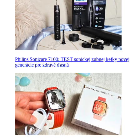
Philips Sonicare 7100: TEST sonickej zubnej kefky novej
generácie pre zdravé ďasná