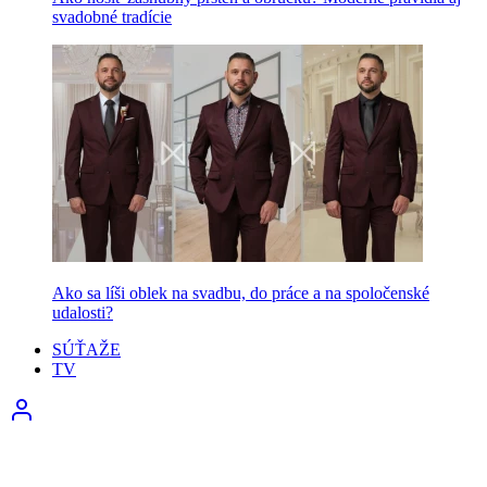
svadobné tradície
Ako sa líši oblek na svadbu, do práce a na spoločenské
udalosti?
SÚŤAŽE
TV