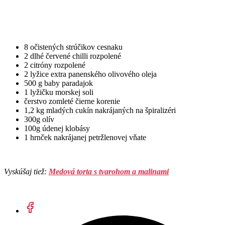
8 očistených strúčikov cesnaku
2 dlhé červené chilli rozpolené
2 citróny rozpolené
2 lyžice extra panenského olivového oleja
500 g baby paradajok
1 lyžičku morskej soli
čerstvo zomleté čierne korenie
1,2 kg mladých cukín nakrájaných na špiralizéri
300g olív
100g údenej klobásy
1 hrnček nakrájanej petržlenovej vňate
Vyskúšaj tiež:
Medová torta s tvarohom a malinami