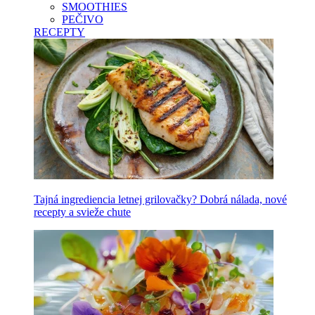
SMOOTHIES
PEČIVO
RECEPTY
Tajná ingrediencia letnej grilovačky? Dobrá nálada, nové
recepty a svieže chute