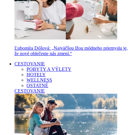
Ľubomíra Dóšová: „Najväčšou lžou módneho priemyslu je,
že nové oblečenie nás zmení.“
CESTOVANIE
POBYTY A VÝLETY
HOTELY
WELLNESS
OSTATNÉ
CESTOVANIE