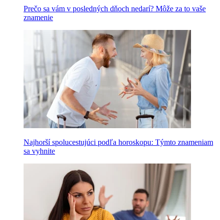
Prečo sa vám v posledných dňoch nedarí? Môže za to vaše
znamenie
Najhorší spolucestujúci podľa horoskopu: Týmto znameniam
sa vyhnite