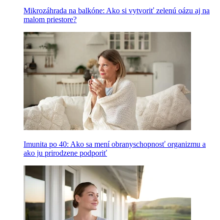
Mikrozáhrada na balkóne: Ako si vytvoriť zelenú oázu aj na
malom priestore?
Imunita po 40: Ako sa mení obranyschopnosť organizmu a
ako ju prirodzene podporiť