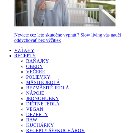
Neviete cez leto skutočne vypnúť? Slow living vás naučí
oddychovať bez výčitiek
VZŤAHY
RECEPTY
RAŇAJKY
OBEDY
VEČERE
POLIEVKY
MÄSITÉ JEDLÁ
BEZMÄSITÉ JEDLÁ
NÁPOJE
JEDNOHUBKY
DIÉTNE JEDLÁ
VEGAN
DEZERTY
RAW
KUCHÁRKY
RECEPTY ŠÉFKUCHÁROV