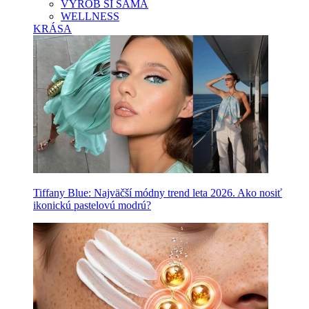
VYROB SI SAMA
WELLNESS
KRÁSA
Tiffany Blue: Najväčší módny trend leta 2026. Ako nosiť
ikonickú pastelovú modrú?