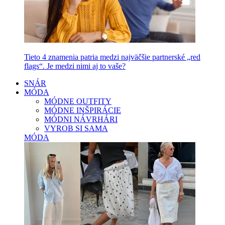
Tieto 4 znamenia patria medzi najväčšie partnerské „red
flags“. Je medzi nimi aj to vaše?
SNÁR
MÓDA
MÓDNE OUTFITY
MÓDNE INŠPIRÁCIE
MÓDNI NÁVRHÁRI
VYROB SI SAMA
MÓDA