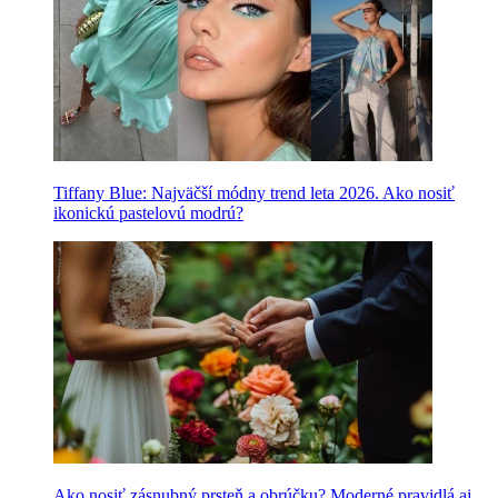
Tiffany Blue: Najväčší módny trend leta 2026. Ako nosiť
ikonickú pastelovú modrú?
Ako nosiť zásnubný prsteň a obrúčku? Moderné pravidlá aj