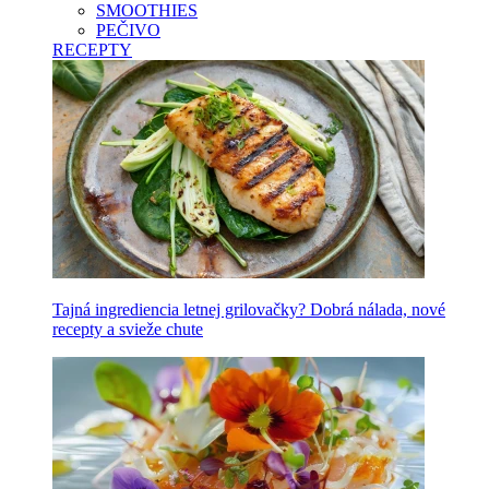
SMOOTHIES
PEČIVO
RECEPTY
Tajná ingrediencia letnej grilovačky? Dobrá nálada, nové
recepty a svieže chute