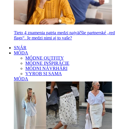
Tieto 4 znamenia patria medzi najväčšie partnerské „red
flags“. Je medzi nimi aj to vaše?
SNÁR
MÓDA
MÓDNE OUTFITY
MÓDNE INŠPIRÁCIE
MÓDNI NÁVRHÁRI
VYROB SI SAMA
MÓDA