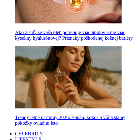
Ako zistiť, že vaša pleť potrebuje viac lipidov a nie viac
kyseliny hyalurónovej? Príznaky poškodenej kožnej bariéry
Trendy letné parfumy 2026: Banán, kokos a vôňa slanej
pokožky ovládnu leto
CELEBRITY
LIFESTYLE