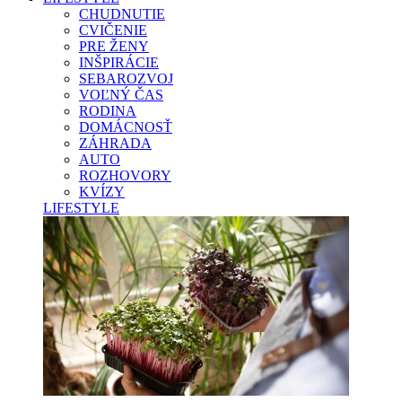
CHUDNUTIE
CVIČENIE
PRE ŽENY
INŠPIRÁCIE
SEBAROZVOJ
VOĽNÝ ČAS
RODINA
DOMÁCNOSŤ
ZÁHRADA
AUTO
ROZHOVORY
KVÍZY
LIFESTYLE