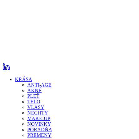
KRÁSA
ANTI-AGE
AKNÉ
PLEŤ
TELO
VLASY
NECHTY
MAKE-UP
NOVINKY
PORADŇA
PREMENY