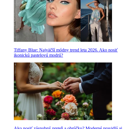
Tiffany Blue: Najväčší módny trend leta 2026. Ako nosiť
ikonickú pastelovú modrú?
Ako nosiť zásnubný prsteň a obrúčku? Moderné pravidlá aj