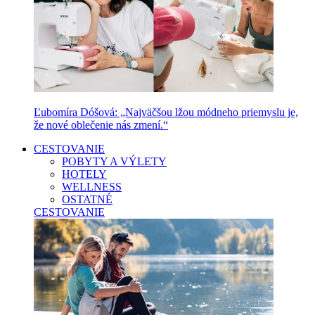
Ľubomíra Dóšová: „Najväčšou lžou módneho priemyslu je,
že nové oblečenie nás zmení.“
CESTOVANIE
POBYTY A VÝLETY
HOTELY
WELLNESS
OSTATNÉ
CESTOVANIE