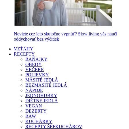
Neviete cez leto skutočne vypnúť? Slow living vás naučí
oddychovať bez výčitiek
VZŤAHY
RECEPTY
RAŇAJKY
OBEDY
VEČERE
POLIEVKY
MÄSITÉ JEDLÁ
BEZMÄSITÉ JEDLÁ
NÁPOJE
JEDNOHUBKY
DIÉTNE JEDLÁ
VEGAN
DEZERTY
RAW
KUCHÁRKY
RECEPTY ŠÉFKUCHÁROV