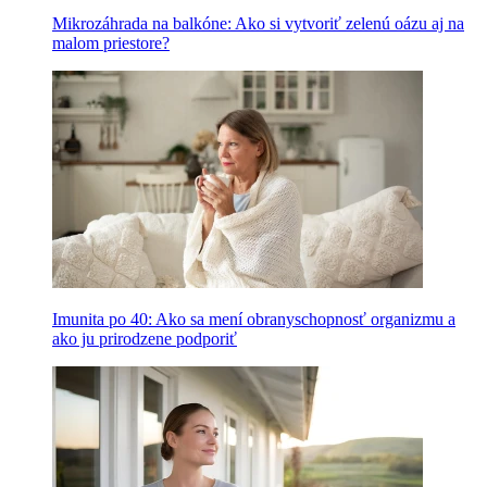
Mikrozáhrada na balkóne: Ako si vytvoriť zelenú oázu aj na
malom priestore?
Imunita po 40: Ako sa mení obranyschopnosť organizmu a
ako ju prirodzene podporiť