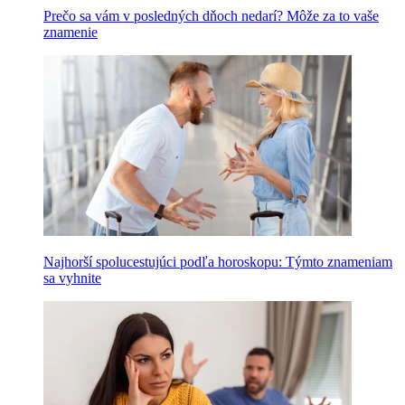
Prečo sa vám v posledných dňoch nedarí? Môže za to vaše
znamenie
Najhorší spolucestujúci podľa horoskopu: Týmto znameniam
sa vyhnite