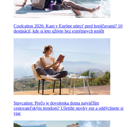
Coolcation 2026: Kam v Európe utiecť pred horúčavami? 10
destinácií, kde si leto užijete bez extrémnych teplôt
Staycation: Prečo je dovolenka doma najväčším
cestovateľským trendom? Ušetríte stovky eur a oddýchnete si
viac