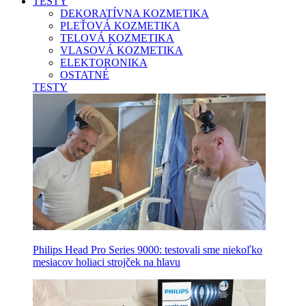
TESTY
DEKORATÍVNA KOZMETIKA
PLEŤOVÁ KOZMETIKA
TELOVÁ KOZMETIKA
VLASOVÁ KOZMETIKA
ELEKTORONIKA
OSTATNÉ
TESTY
Philips Head Pro Series 9000: testovali sme niekoľko
mesiacov holiaci strojček na hlavu