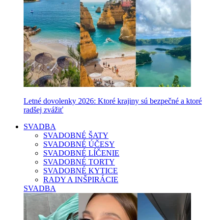
Letné dovolenky 2026: Ktoré krajiny sú bezpečné a ktoré
radšej zvážiť
SVADBA
SVADOBNÉ ŠATY
SVADOBNÉ ÚČESY
SVADOBNÉ LÍČENIE
SVADOBNÉ TORTY
SVADOBNÉ KYTICE
RADY A INŠPIRÁCIE
SVADBA