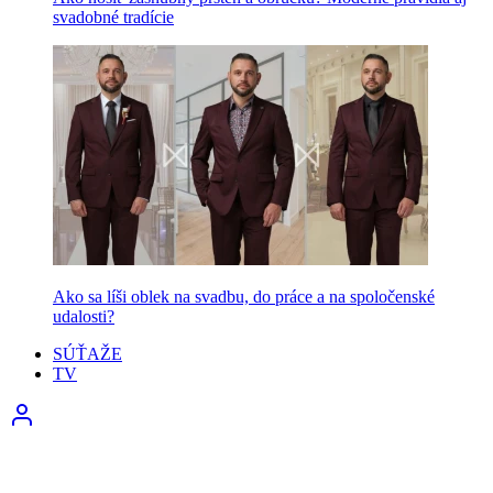
svadobné tradície
Ako sa líši oblek na svadbu, do práce a na spoločenské
udalosti?
SÚŤAŽE
TV