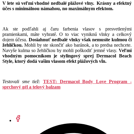
V lete sú veľmi vhodné nedbalé plážové vlny.
Krásny a efektný
účes s minimálnou námahou, no maximálnym efektom.
Ak ste podľahli aj čaru farbenia vlasov s presvetlenými
pramienkami, máte vyhraté. O to viac vyniknú vlnky a celkový
dojem účesu.
Dosiahnuť nedbalé vlnky však nemusíte kulmou či
žehličkou.
Mohli by ste skončiť ako baránok, a to predsa nechcete.
Navyše kulma so žehličkou by mohli poškodiť jemné vlasy.
Veľmi
vhodným pomocníkom je stylingový sprej Dermacol Beach
Style, ktorý dodá vašim vlasom efekt plážových vĺn.
Testovali sme tiež:
TEST: Dermacol Body Love Program -
sprchový gél a telový balzam