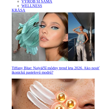
VYROB SI SAMA
WELLNESS
KRÁSA
Tiffany Blue: Najväčší módny trend leta 2026. Ako nosiť
ikonickú pastelovú modrú?