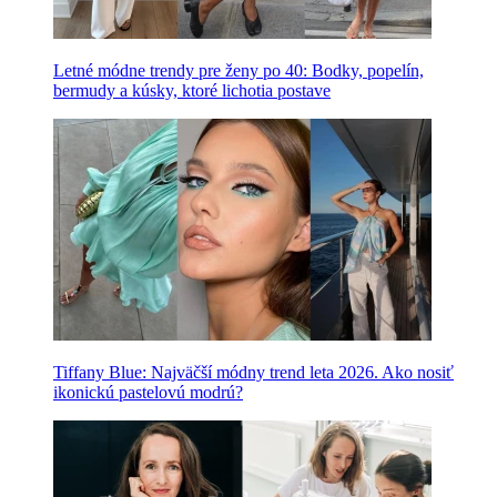
Letné módne trendy pre ženy po 40: Bodky, popelín,
bermudy a kúsky, ktoré lichotia postave
Tiffany Blue: Najväčší módny trend leta 2026. Ako nosiť
ikonickú pastelovú modrú?