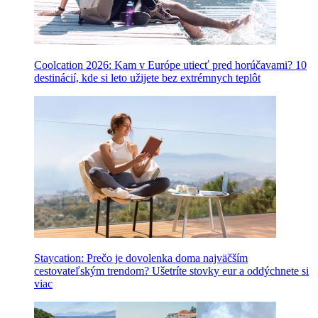
Coolcation 2026: Kam v Európe utiecť pred horúčavami? 10
destinácií, kde si leto užijete bez extrémnych teplôt
Staycation: Prečo je dovolenka doma najväčším
cestovateľským trendom? Ušetríte stovky eur a oddýchnete si
viac