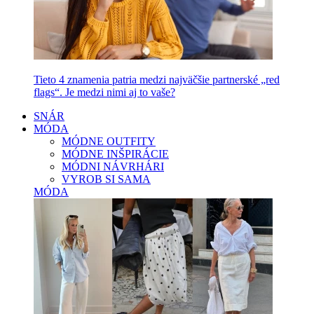
Tieto 4 znamenia patria medzi najväčšie partnerské „red
flags“. Je medzi nimi aj to vaše?
SNÁR
MÓDA
MÓDNE OUTFITY
MÓDNE INŠPIRÁCIE
MÓDNI NÁVRHÁRI
VYROB SI SAMA
MÓDA