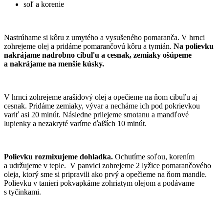
soľ a korenie
Nastrúhame si kôru z umytého a vysušeného pomaranča. V hrnci
zohrejeme olej a pridáme pomarančovú kôru a tymián.
Na polievku
nakrájame nadrobno cibuľu a cesnak, zemiaky ošúpeme
a nakrájame na menšie kúsky.
V hrnci zohrejeme arašidový olej a opečieme na ňom cibuľu aj
cesnak. Pridáme zemiaky, vývar a necháme ich pod pokrievkou
variť asi 20 minút. Následne prilejeme smotanu a mandľové
lupienky a nezakryté varíme ďalších 10 minút.
Polievku rozmixujeme dohladka.
Ochutíme soľou, korením
a udržujeme v teple. V panvici zohrejeme 2 lyžice pomarančového
oleja, ktorý sme si pripravili ako prvý a opečieme na ňom mandle.
Polievku v tanieri pokvapkáme zohriatym olejom a podávame
s tyčinkami.