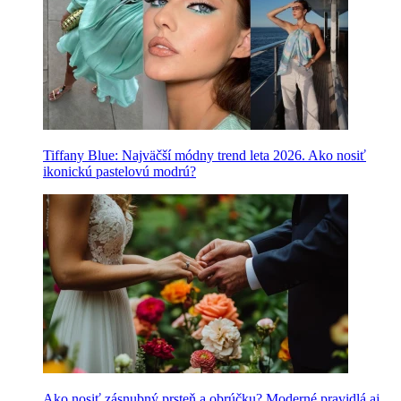
Tiffany Blue: Najväčší módny trend leta 2026. Ako nosiť
ikonickú pastelovú modrú?
Ako nosiť zásnubný prsteň a obrúčku? Moderné pravidlá aj