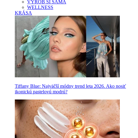
VYROB SI SAMA
WELLNESS
KRÁSA
Tiffany Blue: Najväčší módny trend leta 2026. Ako nosiť
ikonickú pastelovú modrú?