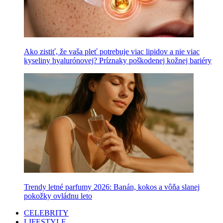
Ako zistiť, že vaša pleť potrebuje viac lipidov a nie viac
kyseliny hyalurónovej? Príznaky poškodenej kožnej bariéry
Trendy letné parfumy 2026: Banán, kokos a vôňa slanej
pokožky ovládnu leto
CELEBRITY
LIFESTYLE