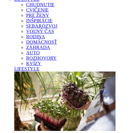
CHUDNUTIE
CVIČENIE
PRE ŽENY
INŠPIRÁCIE
SEBAROZVOJ
VOĽNÝ ČAS
RODINA
DOMÁCNOSŤ
ZÁHRADA
AUTO
ROZHOVORY
KVÍZY
LIFESTYLE