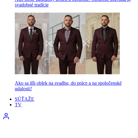
svadobné tradície
Ako sa líši oblek na svadbu, do práce a na spoločenské
udalosti?
SÚŤAŽE
TV