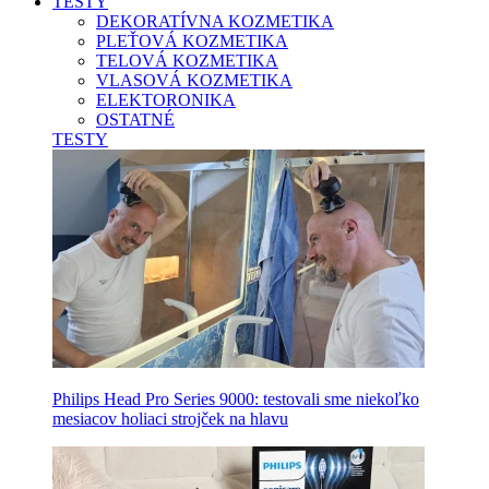
TESTY
DEKORATÍVNA KOZMETIKA
PLEŤOVÁ KOZMETIKA
TELOVÁ KOZMETIKA
VLASOVÁ KOZMETIKA
ELEKTORONIKA
OSTATNÉ
TESTY
Philips Head Pro Series 9000: testovali sme niekoľko
mesiacov holiaci strojček na hlavu