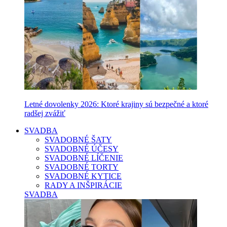
Letné dovolenky 2026: Ktoré krajiny sú bezpečné a ktoré
radšej zvážiť
SVADBA
SVADOBNÉ ŠATY
SVADOBNÉ ÚČESY
SVADOBNÉ LÍČENIE
SVADOBNÉ TORTY
SVADOBNÉ KYTICE
RADY A INŠPIRÁCIE
SVADBA