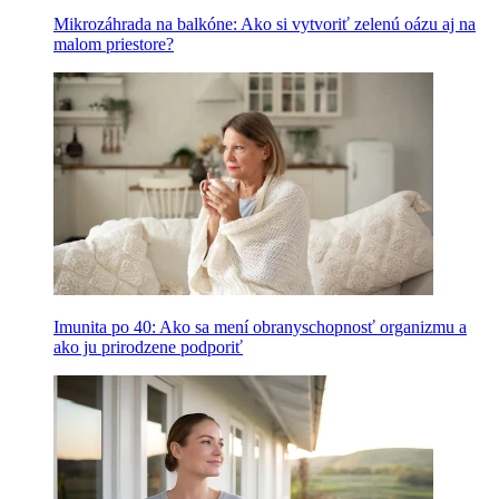
Mikrozáhrada na balkóne: Ako si vytvoriť zelenú oázu aj na
malom priestore?
Imunita po 40: Ako sa mení obranyschopnosť organizmu a
ako ju prirodzene podporiť