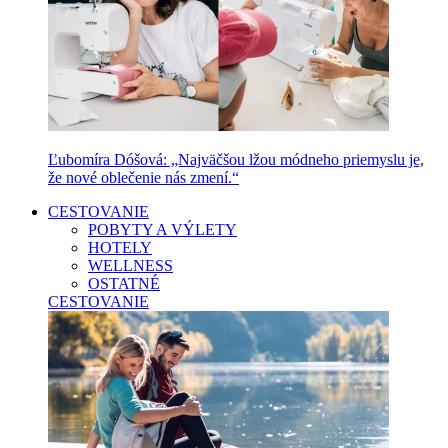
Ľubomíra Dóšová: „Najväčšou lžou módneho priemyslu je,
že nové oblečenie nás zmení.“
CESTOVANIE
POBYTY A VÝLETY
HOTELY
WELLNESS
OSTATNÉ
CESTOVANIE