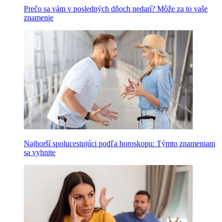
Prečo sa vám v posledných dňoch nedarí? Môže za to vaše
znamenie
Najhorší spolucestujúci podľa horoskopu: Týmto znameniam
sa vyhnite