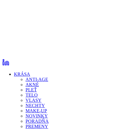
KRÁSA
ANTI-AGE
AKNÉ
PLEŤ
TELO
VLASY
NECHTY
MAKE-UP
NOVINKY
PORADŇA
PREMENY