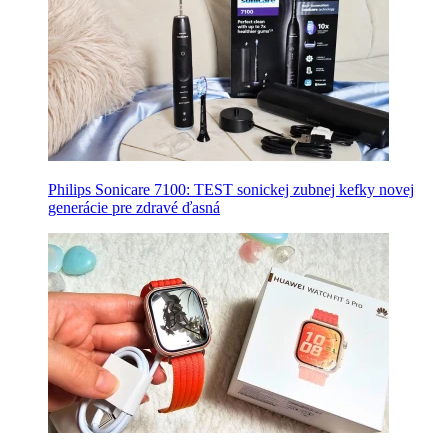
Philips Sonicare 7100: TEST sonickej zubnej kefky novej
generácie pre zdravé ďasná