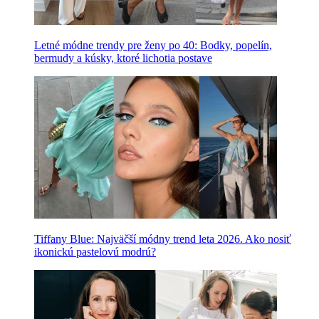
Letné módne trendy pre ženy po 40: Bodky, popelín,
bermudy a kúsky, ktoré lichotia postave
Tiffany Blue: Najväčší módny trend leta 2026. Ako nosiť
ikonickú pastelovú modrú?