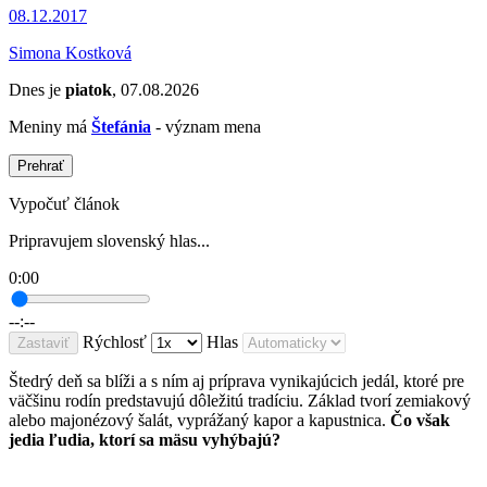
08.12.2017
Simona Kostková
Dnes je
piatok
, 07.08.2026
Meniny má
Štefánia
- význam mena
Prehrať
Vypočuť článok
Pripravujem slovenský hlas...
0:00
--:--
Rýchlosť
Hlas
Zastaviť
Štedrý deň sa blíži a s ním aj príprava vynikajúcich jedál, ktoré pre
väčšinu rodín predstavujú dôležitú tradíciu. Základ tvorí zemiakový
alebo majonézový šalát, vyprážaný kapor a kapustnica.
Čo však
jedia ľudia, ktorí sa mäsu vyhýbajú?