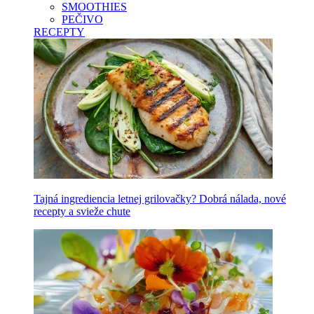
SMOOTHIES
PEČIVO
RECEPTY
Tajná ingrediencia letnej grilovačky? Dobrá nálada, nové
recepty a svieže chute