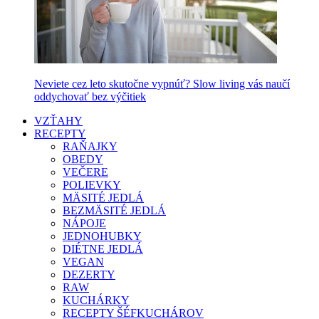
Neviete cez leto skutočne vypnúť? Slow living vás naučí
oddychovať bez výčitiek
VZŤAHY
RECEPTY
RAŇAJKY
OBEDY
VEČERE
POLIEVKY
MÄSITÉ JEDLÁ
BEZMÄSITÉ JEDLÁ
NÁPOJE
JEDNOHUBKY
DIÉTNE JEDLÁ
VEGAN
DEZERTY
RAW
KUCHÁRKY
RECEPTY ŠÉFKUCHÁROV