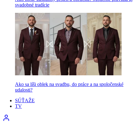
svadobné tradície
Ako sa líši oblek na svadbu, do práce a na spoločenské
udalosti?
SÚŤAŽE
TV