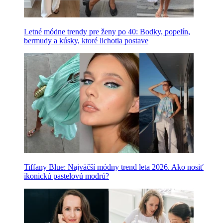
Letné módne trendy pre ženy po 40: Bodky, popelín,
bermudy a kúsky, ktoré lichotia postave
Tiffany Blue: Najväčší módny trend leta 2026. Ako nosiť
ikonickú pastelovú modrú?