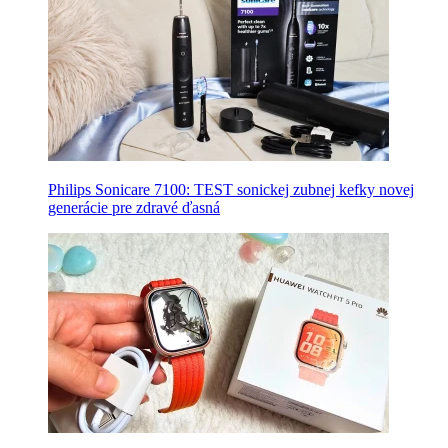
Philips Sonicare 7100: TEST sonickej zubnej kefky novej
generácie pre zdravé ďasná