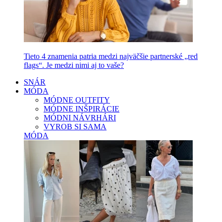
Tieto 4 znamenia patria medzi najväčšie partnerské „red
flags“. Je medzi nimi aj to vaše?
SNÁR
MÓDA
MÓDNE OUTFITY
MÓDNE INŠPIRÁCIE
MÓDNI NÁVRHÁRI
VYROB SI SAMA
MÓDA