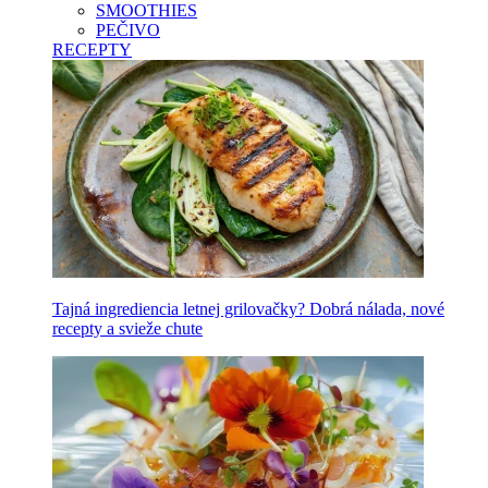
SMOOTHIES
PEČIVO
RECEPTY
Tajná ingrediencia letnej grilovačky? Dobrá nálada, nové
recepty a svieže chute