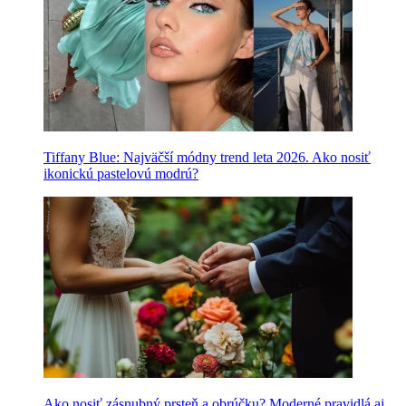
Tiffany Blue: Najväčší módny trend leta 2026. Ako nosiť
ikonickú pastelovú modrú?
Ako nosiť zásnubný prsteň a obrúčku? Moderné pravidlá aj