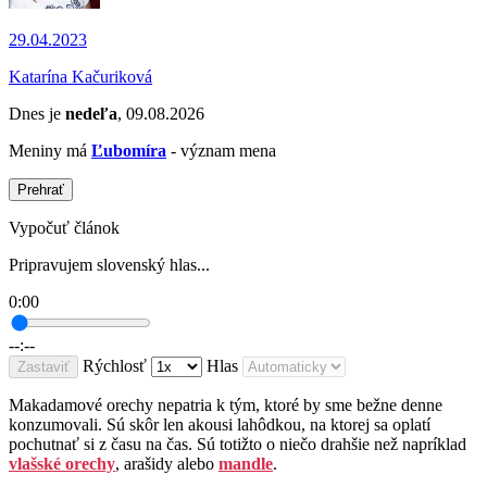
29.04.2023
Katarína Kačuriková
Dnes je
nedeľa
, 09.08.2026
Meniny má
Ľubomíra
- význam mena
Prehrať
Vypočuť článok
Pripravujem slovenský hlas...
0:00
--:--
Rýchlosť
Hlas
Zastaviť
Makadamové orechy nepatria k tým, ktoré by sme bežne denne
konzumovali. Sú skôr len akousi lahôdkou, na ktorej sa oplatí
pochutnať si z času na čas. Sú totižto o niečo drahšie než napríklad
vlašské orechy
, arašidy alebo
mandle
.