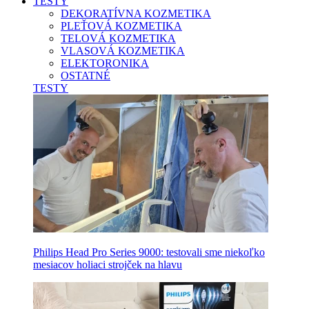
TESTY
DEKORATÍVNA KOZMETIKA
PLEŤOVÁ KOZMETIKA
TELOVÁ KOZMETIKA
VLASOVÁ KOZMETIKA
ELEKTORONIKA
OSTATNÉ
TESTY
Philips Head Pro Series 9000: testovali sme niekoľko
mesiacov holiaci strojček na hlavu