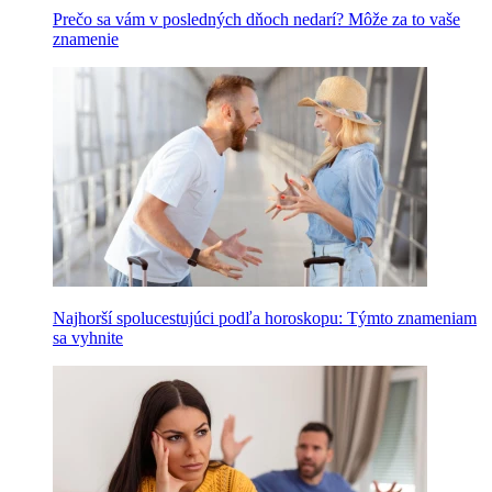
Prečo sa vám v posledných dňoch nedarí? Môže za to vaše
znamenie
Najhorší spolucestujúci podľa horoskopu: Týmto znameniam
sa vyhnite