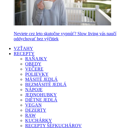
Neviete cez leto skutočne vypnúť? Slow living vás naučí
oddychovať bez výčitiek
VZŤAHY
RECEPTY
RAŇAJKY
OBEDY
VEČERE
POLIEVKY
MÄSITÉ JEDLÁ
BEZMÄSITÉ JEDLÁ
NÁPOJE
JEDNOHUBKY
DIÉTNE JEDLÁ
VEGAN
DEZERTY
RAW
KUCHÁRKY
RECEPTY ŠÉFKUCHÁROV