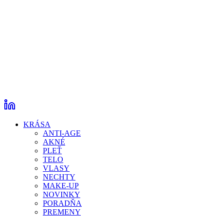
KRÁSA
ANTI-AGE
AKNÉ
PLEŤ
TELO
VLASY
NECHTY
MAKE-UP
NOVINKY
PORADŇA
PREMENY