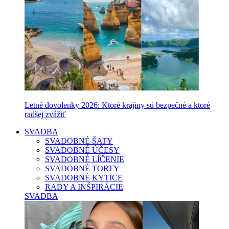
Letné dovolenky 2026: Ktoré krajiny sú bezpečné a ktoré
radšej zvážiť
SVADBA
SVADOBNÉ ŠATY
SVADOBNÉ ÚČESY
SVADOBNÉ LÍČENIE
SVADOBNÉ TORTY
SVADOBNÉ KYTICE
RADY A INŠPIRÁCIE
SVADBA