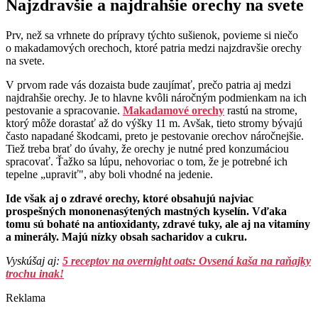
Najzdravšie a najdrahšie orechy na svete
Prv, než sa vrhnete do prípravy týchto sušienok, povieme si niečo
o makadamových orechoch, ktoré patria medzi najzdravšie orechy
na svete.
V prvom rade vás dozaista bude zaujímať, prečo patria aj medzi
najdrahšie orechy. Je to hlavne kvôli náročným podmienkam na ich
pestovanie a spracovanie.
Makadamové orechy
rastú na strome,
ktorý môže dorastať až do výšky 11 m. Avšak, tieto stromy bývajú
často napadané škodcami, preto je pestovanie orechov náročnejšie.
Tiež treba brať do úvahy, že orechy je nutné pred konzumáciou
spracovať. Ťažko sa lúpu, nehovoriac o tom, že je potrebné ich
tepelne „upraviť", aby boli vhodné na jedenie.
Ide však aj o zdravé orechy, ktoré obsahujú najviac
prospešných mononenasýtených mastných kyselín. Vďaka
tomu sú bohaté na antioxidanty, zdravé tuky, ale aj na vitamíny
a minerály. Majú nízky obsah sacharidov a cukru.
Vyskúšaj aj:
5 receptov na overnight oats: Ovsená kaša na raňajky
trochu inak!
Reklama