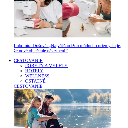
Ľubomíra Dóšová: „Najväčšou lžou módneho priemyslu je,
že nové oblečenie nás zmení.“
CESTOVANIE
POBYTY A VÝLETY
HOTELY
WELLNESS
OSTATNÉ
CESTOVANIE