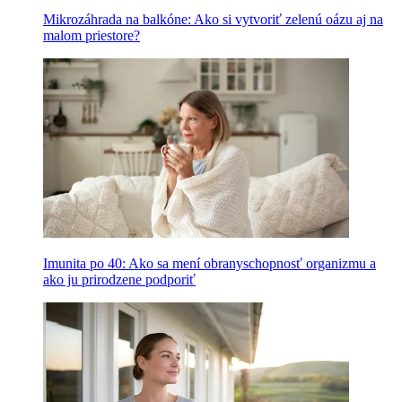
Mikrozáhrada na balkóne: Ako si vytvoriť zelenú oázu aj na
malom priestore?
Imunita po 40: Ako sa mení obranyschopnosť organizmu a
ako ju prirodzene podporiť