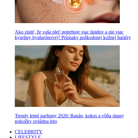
Ako zistiť, že vaša pleť potrebuje viac lipidov a nie viac
kyseliny hyalurónovej? Príznaky poškodenej kožnej bariéry
Trendy letné parfumy 2026: Banán, kokos a vôňa slanej
pokožky ovládnu leto
CELEBRITY
LIFESTYLE