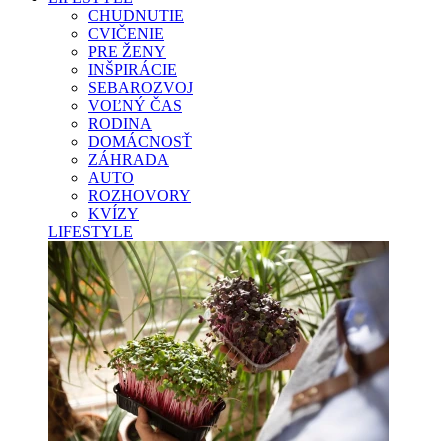
CHUDNUTIE
CVIČENIE
PRE ŽENY
INŠPIRÁCIE
SEBAROZVOJ
VOĽNÝ ČAS
RODINA
DOMÁCNOSŤ
ZÁHRADA
AUTO
ROZHOVORY
KVÍZY
LIFESTYLE