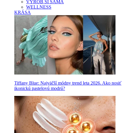
VYROB SI SAMA
WELLNESS
KRÁSA
Tiffany Blue: Najväčší módny trend leta 2026. Ako nosiť
ikonickú pastelovú modrú?