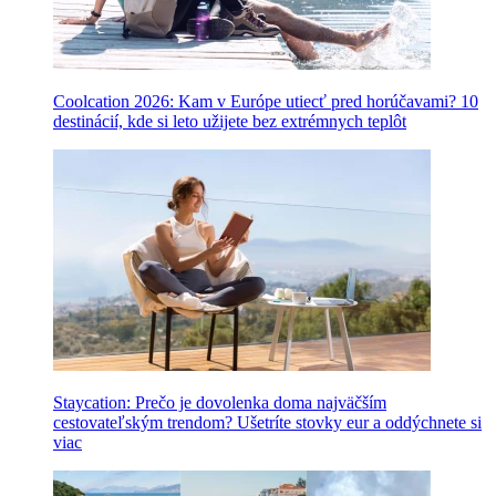
Coolcation 2026: Kam v Európe utiecť pred horúčavami? 10
destinácií, kde si leto užijete bez extrémnych teplôt
Staycation: Prečo je dovolenka doma najväčším
cestovateľským trendom? Ušetríte stovky eur a oddýchnete si
viac