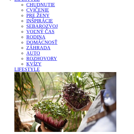
CHUDNUTIE
CVIČENIE
PRE ŽENY
INŠPIRÁCIE
SEBAROZVOJ
VOĽNÝ ČAS
RODINA
DOMÁCNOSŤ
ZÁHRADA
AUTO
ROZHOVORY
KVÍZY
LIFESTYLE