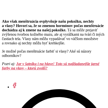
Ako však menštruácia ovplyvňuje našu pokožku, nechty
a vlasy? Hovorí sa, že so zmenou hormónov počas menštruácie
dochádza aj k zmene na našej pokožke.
Tá sa môže prejaviť
zvýšenou tvorbou kožného mazu, ale aj vyrážkami na tvári či iných
častiach tela. Vlasy nám môžu vypadávať vo väčšom množstve
a rovnako aj nechty môžu byť krehkejšie.
Je možné počas menštruácie farbiť si vlasy? Aké sú názory
odborníkov?
Pozri aj:
Jar v šatníku i na hlave! Toto sú najžiadanejšie jarné
farby na vlasy – ktorú zvolíš?