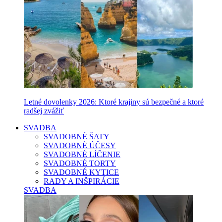
Letné dovolenky 2026: Ktoré krajiny sú bezpečné a ktoré
radšej zvážiť
SVADBA
SVADOBNÉ ŠATY
SVADOBNÉ ÚČESY
SVADOBNÉ LÍČENIE
SVADOBNÉ TORTY
SVADOBNÉ KYTICE
RADY A INŠPIRÁCIE
SVADBA