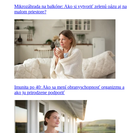
Mikrozáhrada na balkóne: Ako si vytvoriť zelenú oázu aj na
malom priestore?
Imunita po 40: Ako sa mení obranyschopnosť organizmu a
ako ju prirodzene podporiť