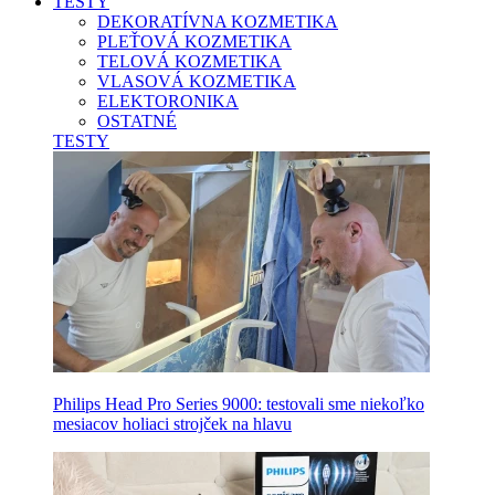
TESTY
DEKORATÍVNA KOZMETIKA
PLEŤOVÁ KOZMETIKA
TELOVÁ KOZMETIKA
VLASOVÁ KOZMETIKA
ELEKTORONIKA
OSTATNÉ
TESTY
Philips Head Pro Series 9000: testovali sme niekoľko
mesiacov holiaci strojček na hlavu