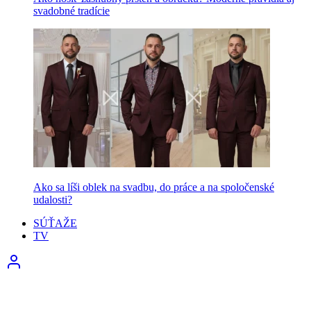
svadobné tradície
Ako sa líši oblek na svadbu, do práce a na spoločenské
udalosti?
SÚŤAŽE
TV