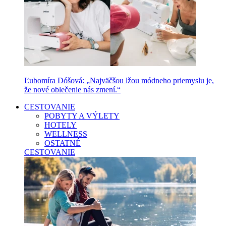
Ľubomíra Dóšová: „Najväčšou lžou módneho priemyslu je,
že nové oblečenie nás zmení.“
CESTOVANIE
POBYTY A VÝLETY
HOTELY
WELLNESS
OSTATNÉ
CESTOVANIE