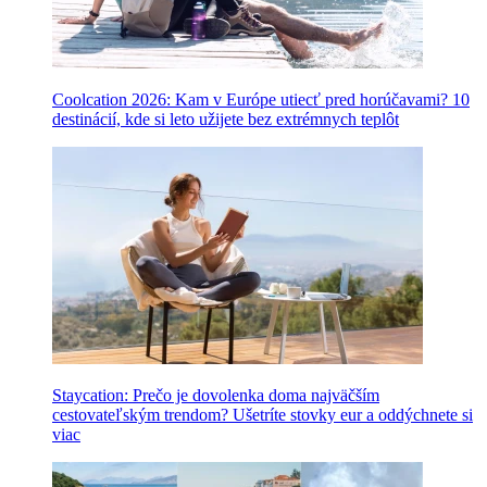
Coolcation 2026: Kam v Európe utiecť pred horúčavami? 10
destinácií, kde si leto užijete bez extrémnych teplôt
Staycation: Prečo je dovolenka doma najväčším
cestovateľským trendom? Ušetríte stovky eur a oddýchnete si
viac