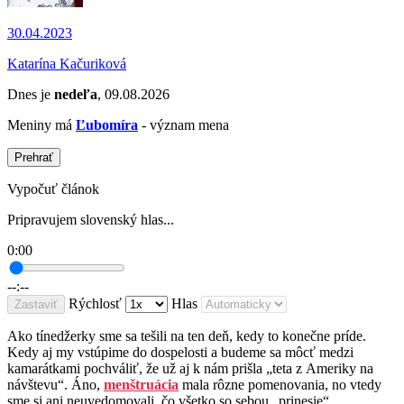
30.04.2023
Katarína Kačuriková
Dnes je
nedeľa
, 09.08.2026
Meniny má
Ľubomíra
- význam mena
Prehrať
Vypočuť článok
Pripravujem slovenský hlas...
0:00
--:--
Rýchlosť
Hlas
Zastaviť
Ako tínedžerky sme sa tešili na ten deň, kedy to konečne príde.
Kedy aj my vstúpime do dospelosti a budeme sa môcť medzi
kamarátkami pochváliť, že už aj k nám prišla „teta z Ameriky na
návštevu“. Áno,
menštruácia
mala rôzne pomenovania, no vtedy
sme si ani neuvedomovali, čo všetko so sebou „prinesie“.