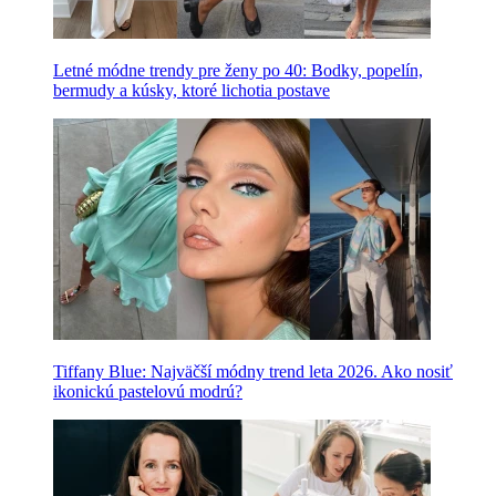
Letné módne trendy pre ženy po 40: Bodky, popelín,
bermudy a kúsky, ktoré lichotia postave
Tiffany Blue: Najväčší módny trend leta 2026. Ako nosiť
ikonickú pastelovú modrú?