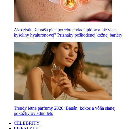
Ako zistiť, že vaša pleť potrebuje viac lipidov a nie viac
kyseliny hyalurónovej? Príznaky poškodenej kožnej bariéry
Trendy letné parfumy 2026: Banán, kokos a vôňa slanej
pokožky ovládnu leto
CELEBRITY
LIFESTYLE