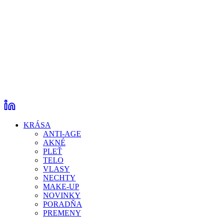
KRÁSA
ANTI-AGE
AKNÉ
PLEŤ
TELO
VLASY
NECHTY
MAKE-UP
NOVINKY
PORADŇA
PREMENY