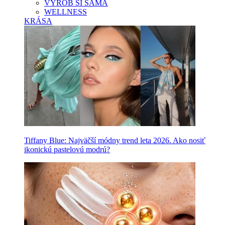
VYROB SI SAMA
WELLNESS
KRÁSA
Tiffany Blue: Najväčší módny trend leta 2026. Ako nosiť
ikonickú pastelovú modrú?