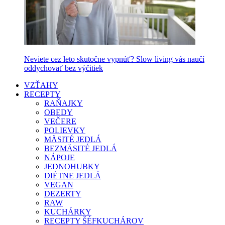
Neviete cez leto skutočne vypnúť? Slow living vás naučí
oddychovať bez výčitiek
VZŤAHY
RECEPTY
RAŇAJKY
OBEDY
VEČERE
POLIEVKY
MÄSITÉ JEDLÁ
BEZMÄSITÉ JEDLÁ
NÁPOJE
JEDNOHUBKY
DIÉTNE JEDLÁ
VEGAN
DEZERTY
RAW
KUCHÁRKY
RECEPTY ŠÉFKUCHÁROV