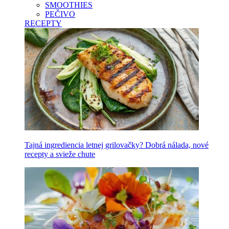
SMOOTHIES
PEČIVO
RECEPTY
Tajná ingrediencia letnej grilovačky? Dobrá nálada, nové
recepty a svieže chute