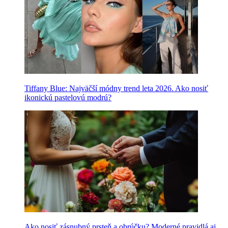
Tiffany Blue: Najväčší módny trend leta 2026. Ako nosiť
ikonickú pastelovú modrú?
Ako nosiť zásnubný prsteň a obrúčku? Moderné pravidlá aj