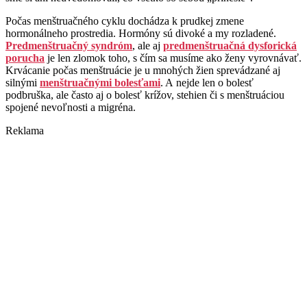
Počas menštruačného cyklu dochádza k prudkej zmene
hormonálneho prostredia. Hormóny sú divoké a my rozladené.
Predmenštruačný syndróm
, ale aj
predmenštruačná dysforická
porucha
je len zlomok toho, s čím sa musíme ako ženy vyrovnávať.
Krvácanie počas menštruácie je u mnohých žien sprevádzané aj
silnými
menštruačnými bolesťami
. A nejde len o bolesť
podbruška, ale často aj o bolesť krížov, stehien či s menštruáciou
spojené nevoľnosti a migréna.
Reklama