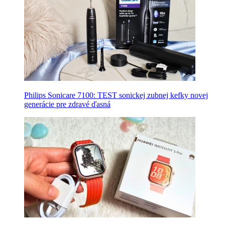
Philips Sonicare 7100: TEST sonickej zubnej kefky novej
generácie pre zdravé ďasná