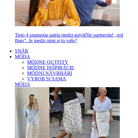
Tieto 4 znamenia patria medzi najväčšie partnerské „red
flags“. Je medzi nimi aj to vaše?
SNÁR
MÓDA
MÓDNE OUTFITY
MÓDNE INŠPIRÁCIE
MÓDNI NÁVRHÁRI
VYROB SI SAMA
MÓDA