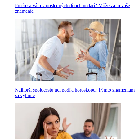
Prečo sa vám v posledných dňoch nedarí? Môže za to vaše
znamenie
Najhorší spolucestujúci podľa horoskopu: Týmto znameniam
sa vyhnite