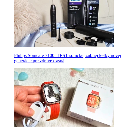
Philips Sonicare 7100: TEST sonickej zubnej kefky novej
generácie pre zdravé ďasná