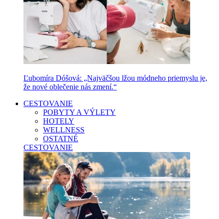
Ľubomíra Dóšová: „Najväčšou lžou módneho priemyslu je,
že nové oblečenie nás zmení.“
CESTOVANIE
POBYTY A VÝLETY
HOTELY
WELLNESS
OSTATNÉ
CESTOVANIE