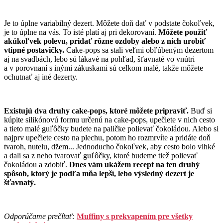
Je to úplne variabilný dezert. Môžete doň dať v podstate čokoľvek,
je to úplne na vás. To isté platí aj pri dekorovaní.
Môžete použiť
akúkoľvek polevu, pridať rôzne ozdoby alebo z nich urobiť
vtipné postavičky.
Cake-pops sa stali veľmi obľúbeným dezertom
aj na svadbách, lebo sú lákavé na pohľad, šťavnaté vo vnútri
a v porovnaní s inými zákuskami sú celkom malé, takže môžete
ochutnať aj iné dezerty.
Existujú dva druhy cake-pops, ktoré môžete pripraviť.
Buď si
kúpite silikónovú formu určenú na cake-pops, upečiete v nich cesto
a tieto malé guľôčky budete na paličke polievať čokoládou. Alebo si
najprv upečiete cesto na plechu, potom ho rozmrvíte a pridáte doň
tvaroh, nutelu, džem... Jednoducho čokoľvek, aby cesto bolo vlhké
a dali sa z neho tvarovať guľôčky, ktoré budeme tiež polievať
čokoládou a zdobiť.
Dnes vám ukážem recept na ten druhý
spôsob, ktorý je podľa mňa lepší, lebo výsledný dezert je
šťavnatý.
Odporúčame prečítať:
Muffiny s prekvapením pre všetky