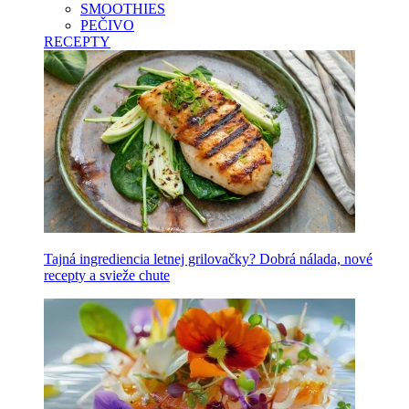
SMOOTHIES
PEČIVO
RECEPTY
Tajná ingrediencia letnej grilovačky? Dobrá nálada, nové
recepty a svieže chute