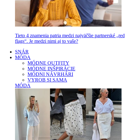
Tieto 4 znamenia patria medzi najväčšie partnerské „red
flags“. Je medzi nimi aj to vaše?
SNÁR
MÓDA
MÓDNE OUTFITY
MÓDNE INŠPIRÁCIE
MÓDNI NÁVRHÁRI
VYROB SI SAMA
MÓDA