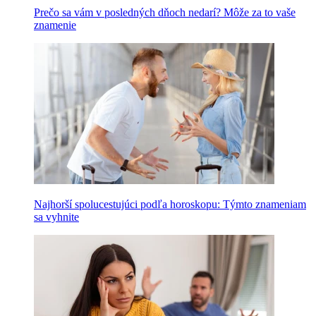
Prečo sa vám v posledných dňoch nedarí? Môže za to vaše
znamenie
Najhorší spolucestujúci podľa horoskopu: Týmto znameniam
sa vyhnite