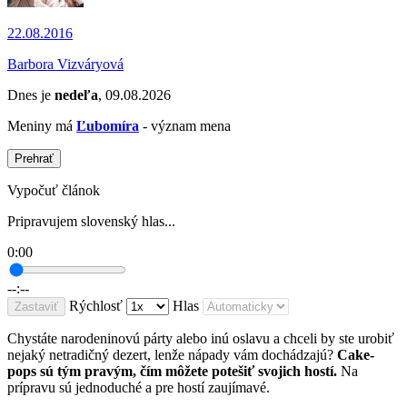
22.08.2016
Barbora Vizváryová
Dnes je
nedeľa
, 09.08.2026
Meniny má
Ľubomíra
- význam mena
Prehrať
Vypočuť článok
Pripravujem slovenský hlas...
0:00
--:--
Rýchlosť
Hlas
Zastaviť
Chystáte narodeninovú párty alebo inú oslavu a chceli by ste urobiť
nejaký netradičný dezert, lenže nápady vám dochádzajú?
Cake-
pops sú tým pravým, čím môžete potešiť svojich hostí.
Na
prípravu sú jednoduché a pre hostí zaujímavé.