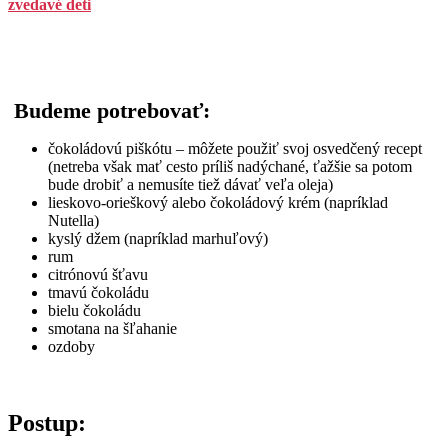
zvedavé deti
Budeme potrebovať:
čokoládovú piškótu – môžete použiť svoj osvedčený recept
(netreba však mať cesto príliš nadýchané, ťažšie sa potom
bude drobiť a nemusíte tiež dávať veľa oleja)
lieskovo-orieškový alebo čokoládový krém (napríklad
Nutella)
kyslý džem (napríklad marhuľový)
rum
citrónovú šťavu
tmavú čokoládu
bielu čokoládu
smotana na šľahanie
ozdoby
Postup: