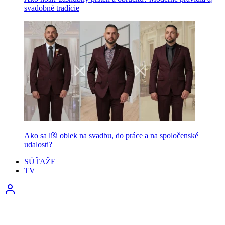
svadobné tradície
Ako sa líši oblek na svadbu, do práce a na spoločenské
udalosti?
SÚŤAŽE
TV