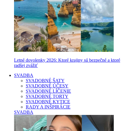
Letné dovolenky 2026: Ktoré krajiny sú bezpečné a ktoré
radšej zvážiť
SVADBA
SVADOBNÉ ŠATY
SVADOBNÉ ÚČESY
SVADOBNÉ LÍČENIE
SVADOBNÉ TORTY
SVADOBNÉ KYTICE
RADY A INŠPIRÁCIE
SVADBA