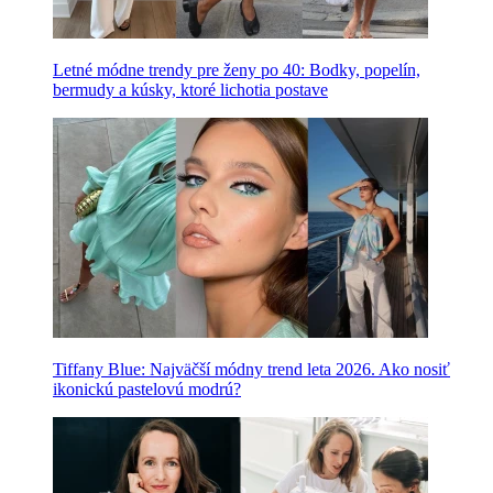
Letné módne trendy pre ženy po 40: Bodky, popelín,
bermudy a kúsky, ktoré lichotia postave
Tiffany Blue: Najväčší módny trend leta 2026. Ako nosiť
ikonickú pastelovú modrú?