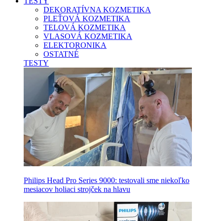
TESTY
DEKORATÍVNA KOZMETIKA
PLEŤOVÁ KOZMETIKA
TELOVÁ KOZMETIKA
VLASOVÁ KOZMETIKA
ELEKTORONIKA
OSTATNÉ
TESTY
Philips Head Pro Series 9000: testovali sme niekoľko
mesiacov holiaci strojček na hlavu