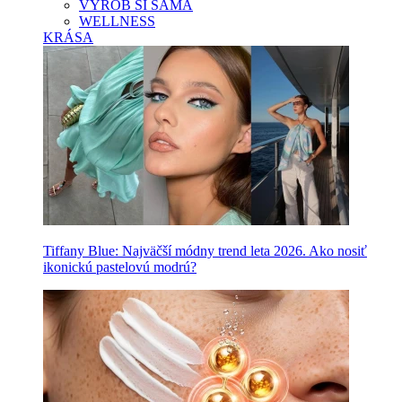
VYROB SI SAMA
WELLNESS
KRÁSA
Tiffany Blue: Najväčší módny trend leta 2026. Ako nosiť
ikonickú pastelovú modrú?