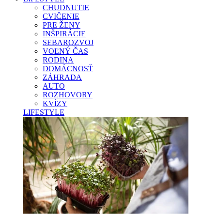
CHUDNUTIE
CVIČENIE
PRE ŽENY
INŠPIRÁCIE
SEBAROZVOJ
VOĽNÝ ČAS
RODINA
DOMÁCNOSŤ
ZÁHRADA
AUTO
ROZHOVORY
KVÍZY
LIFESTYLE