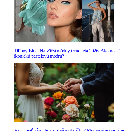
Tiffany Blue: Najväčší módny trend leta 2026. Ako nosiť
ikonickú pastelovú modrú?
Ako nosiť zásnubný prsteň a obrúčku? Moderné pravidlá aj