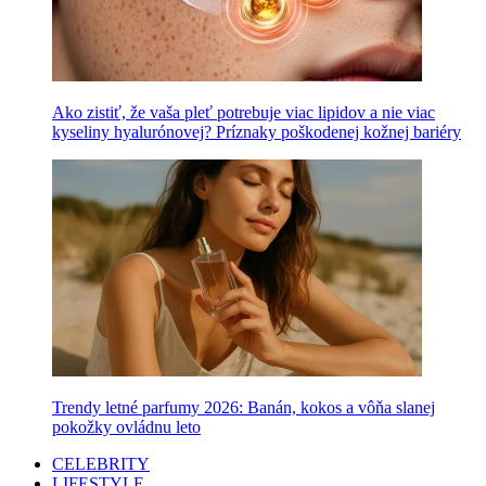
Ako zistiť, že vaša pleť potrebuje viac lipidov a nie viac
kyseliny hyalurónovej? Príznaky poškodenej kožnej bariéry
Trendy letné parfumy 2026: Banán, kokos a vôňa slanej
pokožky ovládnu leto
CELEBRITY
LIFESTYLE