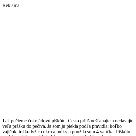
Reklama
1.
Upečieme čokoládovú piškótu. Cesto príliš nešľahajte a nedávajte
veľa prášku do pečiva. Ja som ju piekla podľa pravidla: koľko
vajíčok, toľko lyžíc cukru a múky a použila som 4 vajíčka. Piškótu