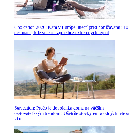
Coolcation 2026: Kam v Európe utiecť pred horúčavami? 10
destinácií, kde si leto užijete bez extrémnych teplôt
Staycation: Prečo je dovolenka doma najväčším
cestovateľským trendom? Ušetríte stovky eur a oddýchnete si
viac