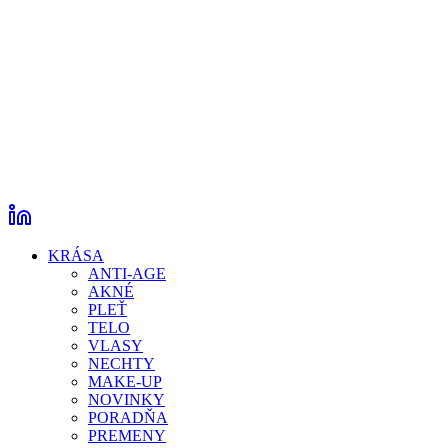
KRÁSA
ANTI-AGE
AKNÉ
PLEŤ
TELO
VLASY
NECHTY
MAKE-UP
NOVINKY
PORADŇA
PREMENY